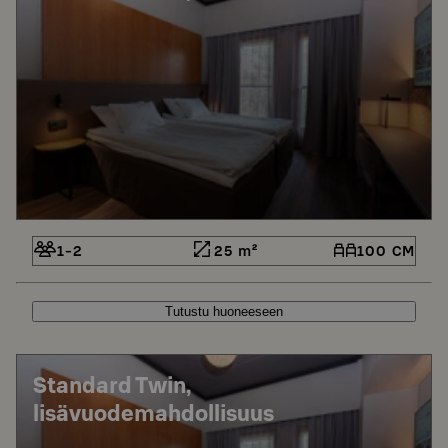
1-2
25 m²
100 CM
Tutustu huoneeseen
Standard Twin,
lisävuodemahdollisuus