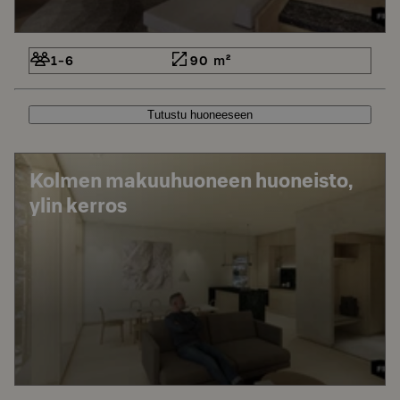
1-6
90 m²
Tutustu huoneeseen
Kolmen makuuhuoneen huoneisto,
ylin kerros