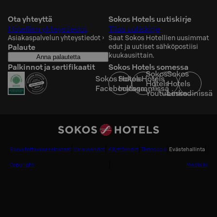
Ota yhteyttä
Sokos Hotels uutiskirje
Hotellien yhteystiedot
Tilaa uutiskirje
Asiakaspalvelun yhteystiedot
›
Saat Sokos Hotellien uusimmat
Palaute
edut ja uutiset sähköpostiisi
kuukausittain.
Anna palautetta
Palkinnot ja sertifikaatit
Sokos Hotels somessa
Sokos
Sokos
Sokos Hotels
Sokos Hotels
Hotels
Hotels
Facebookissa
Instagramissa
Youtubessa
Linkedinissä
Saavutettavuusselosteet
Varausehdot
Käyttöehdot
Tietosuoja
Evästehallinta
Copyright
Medialle