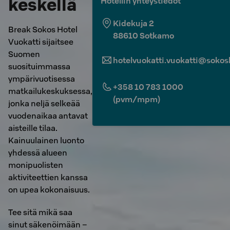
keskellä
Hotellin yhteystiedot
Kidekuja 2
Break Sokos Hotel
88610
Sotkamo
Vuokatti sijaitsee
Suomen
hotelvuokatti.vuokatti@sokosh
suosituimmassa
ympärivuotisessa
+358 10 783 1000
matkailukeskuksessa,
(pvm/mpm)
jonka neljä selkeää
vuodenaikaa antavat
aisteille tilaa.
Kainuulainen luonto
yhdessä alueen
monipuolisten
aktiviteettien kanssa
on upea kokonaisuus.
Tee sitä mikä saa
sinut säkenöimään –