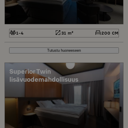
1-4
31 m²
200 CM
Tutustu huoneeseen
Superior Twin
lisävuodemahdollisuus