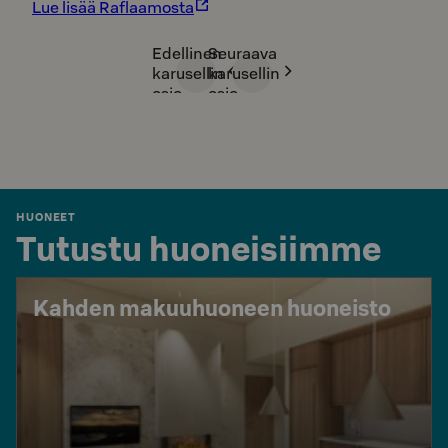
Lue lisää Raflaamosta
Edellinen
Seuraava
karusellin
karusellin
osio
osio
HUONEET
Tutustu huoneisiimme
Kahden makuuhuoneen huoneisto