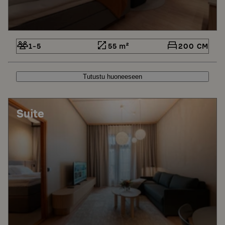
1-5
55 m²
200 CM
Tutustu huoneeseen
Suite