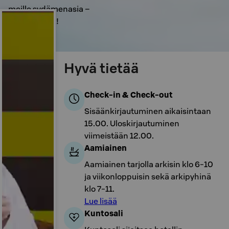
meille sydämenasia –
Take a Break!
Hyvä tietää
Check-in & Check-out
Sisäänkirjautuminen aikaisintaan
15.00. Uloskirjautuminen
viimeistään 12.00.
Aamiainen
Aamiainen tarjolla arkisin klo 6-10
ja viikonloppuisin sekä arkipyhinä
klo 7-11.
Lue lisää
Kuntosali