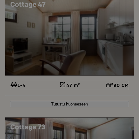
Cottage 47
1-4
47 m²
90 CM
Tutustu huoneeseen
Cottage 73