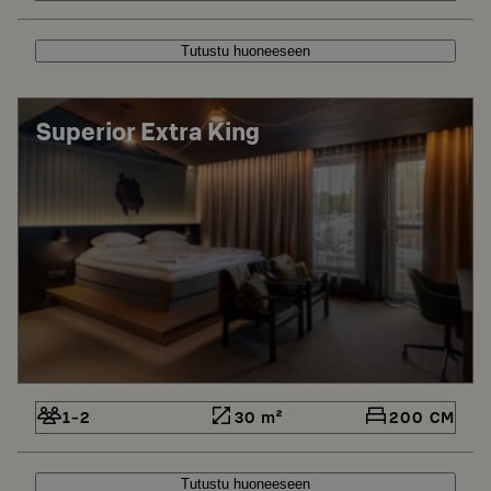
Tutustu huoneeseen
Superior Extra King
1-2
30 m²
200 CM
Tutustu huoneeseen