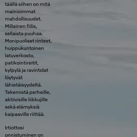
täällä siihen on mitä
mainioimmat
mahdollisuudet.
Millainen fiilis,
sellaista puuhaa.
Monipuoliset rinteet,
huippukuntoinen
latuverkosto,
patikointireitit,
kylpylä ja ravintolat
löytyvät
lähietäisyydeltä.
Tekemistä perheille,
aktiivisille liikkujille
sekä elämyksiä
kaipaaville riittää.
Irtiottosi
onnistuminen on