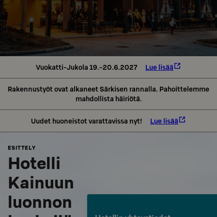
Vuokatti-Jukola 19.-20.6.2027
Lue lisää
Rakennustyöt ovat alkaneet Särkisen rannalla. Pahoittelemme
mahdollista häiriötä.
Uudet huoneistot varattavissa nyt!
Lue lisää
ESITTELY
Hotelli
Kainuun
luonnon