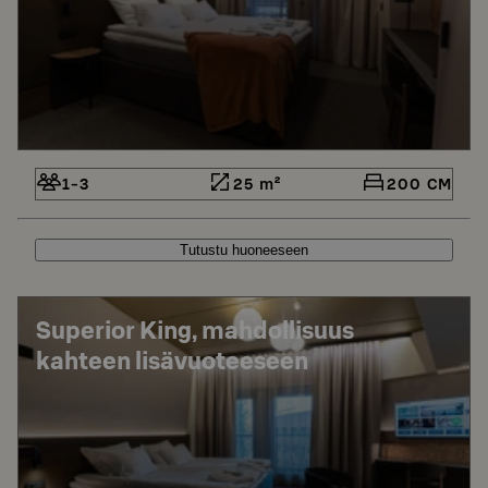
1-3
25 m²
200 CM
Tutustu huoneeseen
Superior King, mahdollisuus
kahteen lisävuoteeseen