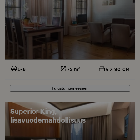
1-6
73 m²
4 X 90 CM
Tutustu huoneeseen
Superior King,
lisävuodemahdollisuus