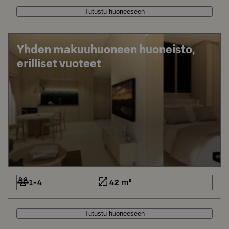
Tutustu huoneeseen
Yhden makuuhuoneen huoneisto,
erilliset vuoteet
1-4
42 m²
Tutustu huoneeseen