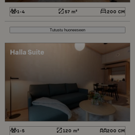
1-4
57 m²
200 CM
Tutustu huoneeseen
Halla Suite
1-5
120 m²
200 CM