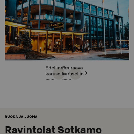
Edellinen
Seuraava
karusellin
karusellin
osio
osio
RUOKA JA JUOMA
Ravintolat Sotkamo