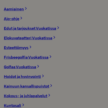
Aamiainen
Ajo-ohje
Edut ja tarjoukset Vuokatissa
Elokuvateatteri Vuokatissa
Esteettömyys
Frisbeegolfia Vuokatissa
Golfaa Vuokatissa
Hoidot ja hyvinvointi
Kainuun kansallispuistot
Kokous- ja juhlapalvelut
Kuntosali