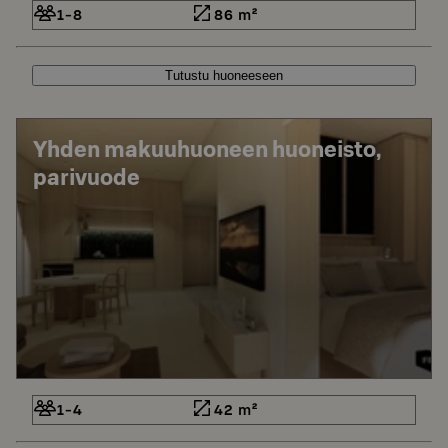
1-8
86 m²
Tutustu huoneeseen
Yhden makuuhuoneen huoneisto,
parivuode
1-4
42 m²