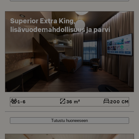
Superior Extra King,
lisävuodemahdollisuus ja parvi
1-6
36 m²
200 CM
Tutustu huoneeseen