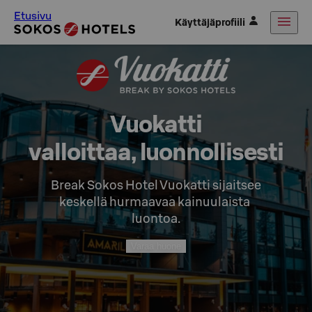
Etusivu
Käyttäjäprofiili
Vuokatti

valloittaa, luonnollisesti
Break Sokos Hotel Vuokatti sijaitsee

keskellä hurmaavaa kainuulaista 
luontoa.
Varaa huone