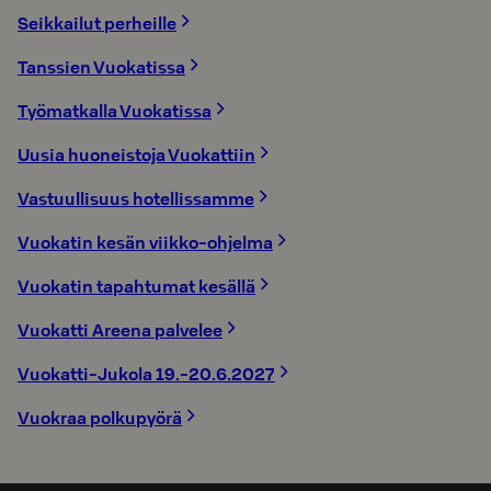
Seikkailut perheille
Tanssien Vuokatissa
Työmatkalla Vuokatissa
Uusia huoneistoja Vuokattiin
Vastuullisuus hotellissamme
Vuokatin kesän viikko-ohjelma
Vuokatin tapahtumat kesällä
Vuokatti Areena palvelee
Vuokatti-Jukola 19.-20.6.2027
Vuokraa polkupyörä