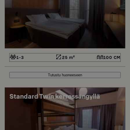
1-3
25 m²
100 CM
Tutustu huoneeseen
Standard Twin kerrossängyllä