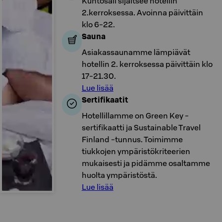
Kuntosali sijaitsee hotellin
2.kerroksessa. Avoinna päivittäin
klo 6-22.
Sauna
Asiakassaunamme lämpiävät
hotellin 2. kerroksessa päivittäin klo
17-21.30.
Lue lisää
Sertifikaatit
Hotellillamme on Green Key -
sertifikaatti ja Sustainable Travel
Finland -tunnus. Toimimme
tiukkojen ympäristökriteerien
mukaisesti ja pidämme osaltamme
huolta ympäristöstä.
Lue lisää