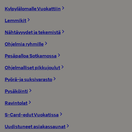
Kylpylälomalle Vuokattiin
Lemmikit
Nähtävyydet ja tekemistä
Ohjelmia ryhmille
Pesäpalloa Sotkamossa
Ohjelmalliset pikkujoulut
Pyörä-ja suksivarasto
Pysäköinti
Ravintolat
S-Card-edut Vuokatissa
Uudistuneet asiakassaunat