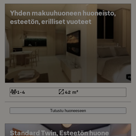
Yhden makuuhuoneen huoneisto,
esteetön, erilliset vuoteet
1-4
42 m²
Tutustu huoneeseen
Standard Twin, Esteetön huone