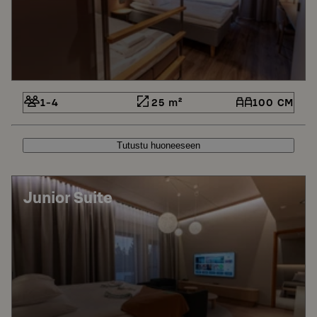
1-4
25 m²
100 CM
Tutustu huoneeseen
Junior Suite