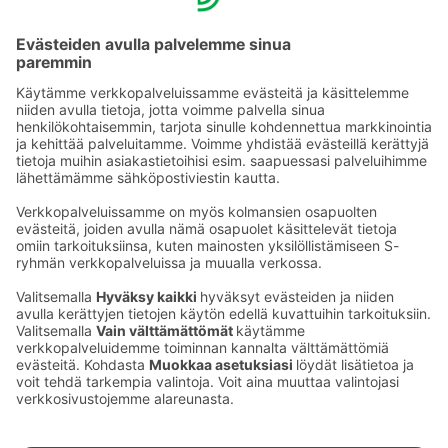
Viru väljak. 4, 10111 Tallinna, Viro
Puh. +372 6 809 300
viru.reservation@sok.fi
Puhelun hinta »
Ota yhteyttä
Sokos Hotels uutiskirje
Hotellien yhteystiedot
Tilaa uutiskirje
Asiakaspalvelun yhteystiedot
›
Saat Sokos Hotellien uusimmat
Palaute
edut ja uutiset sähköpostiisi
kuukausittain.
Anna palautetta
Palkinnot ja sertifikaatit
Sokos Hotels somessa
Sokos
Sokos
Sokos Hotels
Sokos Hotels
Hotels
Hotels
Facebookissa
Instagramissa
Youtubessa
Linkedinissä