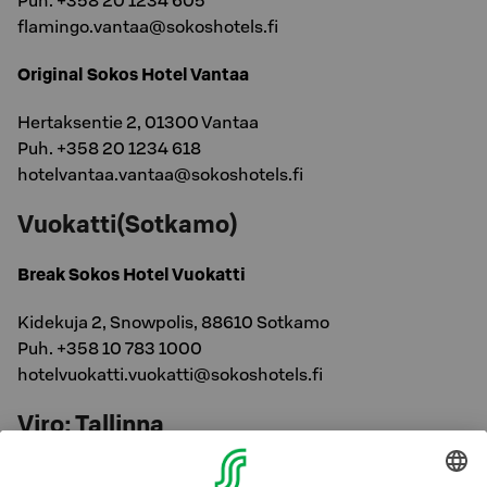
Puh. +358 20 1234 605
flamingo.vantaa@sokoshotels.fi
Original Sokos Hotel Vantaa
Hertaksentie 2, 01300 Vantaa
Puh. +358 20 1234 618
hotelvantaa.vantaa@sokoshotels.fi
Vuokatti(Sotkamo)
Break Sokos Hotel Vuokatti
Kidekuja 2, Snowpolis, 88610 Sotkamo
Puh. +358 10 783 1000
hotelvuokatti.vuokatti@sokoshotels.fi
Viro: Tallinna
Original Sokos Hotel Viru