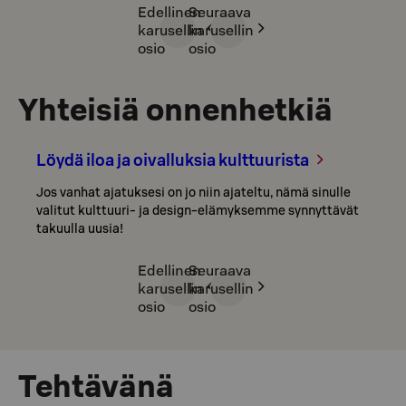
Edellinen
Seuraava
karusellin
karusellin
osio
osio
Yhteisiä onnenhetkiä
Löydä iloa ja oivalluksia kulttuurista
Jos vanhat ajatuksesi on jo niin ajateltu, nämä sinulle
valitut kulttuuri- ja design-elämyksemme synnyttävät
takuulla uusia!
Edellinen
Seuraava
karusellin
karusellin
osio
osio
Tehtävänä