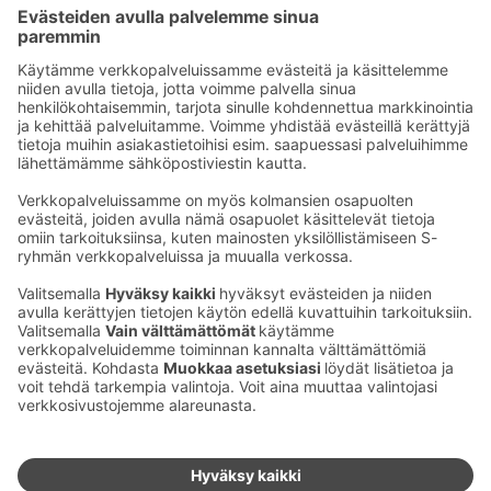
Helppo ja nopea
Panostamme ainoastaan siihen, mitä kaupungilta ei
löydy, sänkyihin. Ihanat sängyt ja palvelevat fixerit
tekevät Heymon. Heymossa maksat vain siitä mitä
tarvitset.
Ota yhteyttä
Sokos Hotels uutiskirje
Hotellien yhteystiedot
Tilaa uutiskirje
Asiakaspalvelun yhteystiedot
›
Saat Sokos Hotellien uusimmat
Palaute
edut ja uutiset sähköpostiisi
kuukausittain.
Anna palautetta
Palkinnot ja sertifikaatit
Sokos Hotels somessa
Sokos
Sokos
Sokos Hotels
Sokos Hotels
Hotels
Hotels
Facebookissa
Instagramissa
Youtubessa
Linkedinissä