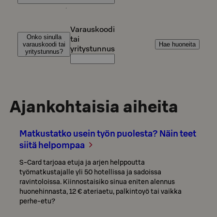
Varauskoodi
Onko sinulla
tai
varauskoodi tai
Hae huoneita
yritystunnus
yritystunnus?
Ajankohtaisia aiheita
Matkustatko usein työn puolesta? Näin teet
siitä helpompaa
S-Card tarjoaa etuja ja arjen helppoutta
työmatkustajalle yli 50 hotellissa ja sadoissa
ravintoloissa. Kiinnostaisiko sinua eniten alennus
huonehinnasta, 12 € ateriaetu, palkintoyö tai vaikka
perhe-etu?