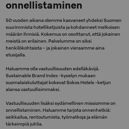
onnellistaminen
50 vuoden aikana olemme kasvaneet yhdeksi Suomen
suurimmista hotelliketjuista ja kohdanneet melkoisen
määrän ihmisiä. Kokemus on osoittanut, että jokainen
meistä on erilainen. Palvelumme on siksi
henkilökohtaista – ja jokainen vieraamme aina
etusijalla.
Haluamme olla vastuullisuuden edelläkävijä.
Sustainable Brand Index -kyselyn mukaan
suomalaiskuluttajat kokevat Sokos Hotels -ketjun
alansa vastuullisimmaksi.
Vastuullisuuden lisäksi sydämellinen missiomme on
onnellistaminen. Haluamme tarjota onnenhetkiä:
seikkailua, rentoutumista, työmatkoja ja elämän
tärkeimpiä juhlia.