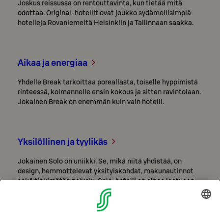
Joskus reissussa on rentouttavinta, kun tietää mitä
odottaa. Original-hotellit ovat joukko sydämellisimpiä
hotelleja Rovaniemeltä Helsinkiin ja Tallinnaan saakka.
Aikaa ja energiaa
Yhdelle Break tarkoittaa poreallasta, toiselle hyppimistä
rinteessä, kolmannelle ensin kokous ja sitten ravintolaan.
Jokainen Break on enemmän kuin vain hotelli.
Yksilöllinen ja tyylikäs
Jokainen Solo on uniikki. Se, mikä niitä yhdistää, on
design, hemmottelevat yksityiskohdat, makunautinnot
sekä tinkimätön palvelu. Solo-hotelli on ainoa laatuaan.