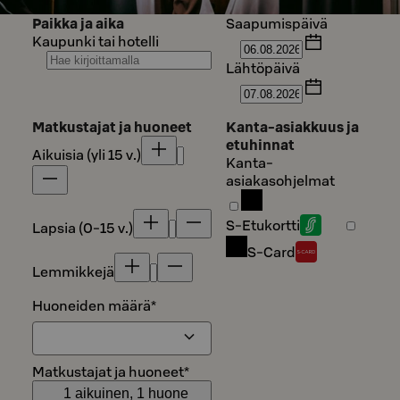
Paikka ja aika
Saapumispäivä
Kaupunki tai hotelli
Lähtöpäivä
Matkustajat ja huoneet
Kanta-asiakkuus ja
etuhinnat
Aikuisia (yli 15 v.)
Kanta-
asiakasohjelmat
S-Etukortti
Lapsia (0-15 v.)
S-Card
Lemmikkejä
Huoneiden määrä
*
Matkustajat ja huoneet
*
1 aikuinen, 1 huone