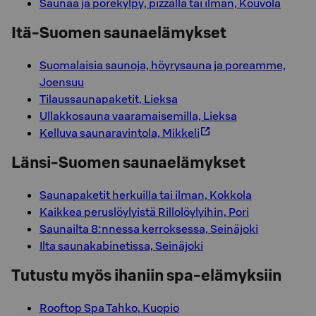
Saunaa ja porekylpy, pizzalla tai ilman, Kouvola
Itä-Suomen saunaelämykset
Suomalaisia saunoja, höyrysauna ja poreamme,
Joensuu
Tilaussaunapaketit, Lieksa
Ullakkosauna vaaramaisemilla, Lieksa
Kelluva saunaravintola, Mikkeli
Länsi-Suomen saunaelämykset
Saunapaketit herkuilla tai ilman, Kokkola
Kaikkea peruslöylyistä Rillolöylyihin, Pori
Saunailta 8:nnessa kerroksessa, Seinäjoki
Ilta saunakabinetissa, Seinäjoki
Tutustu myös ihaniin spa-elämyksiin
Rooftop Spa Tahko, Kuopio