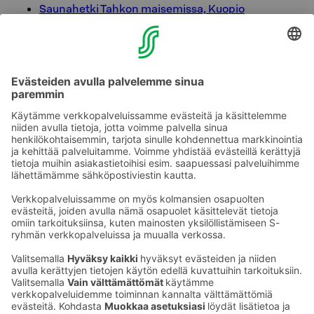
Saunahetki Tahkon maisemissa, Kuopio
Koli Relax Spa, Lieksa
Bomban Spa, Nurmes
Flamingon Spa- ja Vesipuisto-hotellipaketit,
Vantaa
Osa elämyksistä on tarkoitettu ryhmille tai niihin
tarvitaan minimihenkilömäärä. Lue lisää elämysten
omilta sivuilta.
Ota yhteyttä
Sokos Hotels uutiskirje
Hotellien yhteystiedot
Tilaa uutiskirje
Asiakaspalvelun yhteystiedot
›
Saat Sokos Hotellien uusimmat
Palaute
edut ja uutiset sähköpostiisi
kuukausittain.
Anna palautetta
Palkinnot ja sertifikaatit
Sokos Hotels somessa
Sokos
Sokos