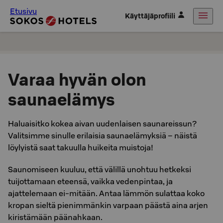
Etusivu
Käyttäjäprofiili
Varaa hyvän olon
saunaelämys
Haluaisitko kokea aivan uudenlaisen saunareissun?
Valitsimme sinulle erilaisia saunaelämyksiä – näistä
löylyistä saat takuulla huikeita muistoja!​
Saunomiseen kuuluu, että välillä unohtuu hetkeksi
tuijottamaan eteensä, vaikka vedenpintaa, ja
ajattelemaan ei-mitään. Antaa lämmön sulattaa koko
kropan sieltä pienimmänkin varpaan päästä aina arjen
kiristämään päänahkaan.​