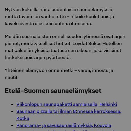
Nyt voit kokeilla näitä uudenlaisia saunaelämyksiä,
mutta tavoite on vanha tuttu – hikoile huolet pois ja
kävele ovesta ulos kuin uutena ihmisenä.​
Meidän suomalaisten onnellisuuden ytimessä ovat arjen
pienet, merkitykselliset hetket. Löydät Sokos Hotellien
matkailuelämyksistä taatusti sen oikean, joka vie sinut
hetkeksi pois arjen pyörteestä.​
Yhteinen elämys on onnenhetki – varaa, innostu ja
nauti!
Etelä-Suomen saunaelämykset
Viikonlopun saunapaketti aamiaisella, Helsinki
Saunaan pizzalla tai ilman 8:nnessa kerroksessa,
Kotka
Panorama- ja savusaunaelämyksiä, Kouvola