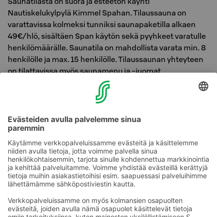
Saunatilasta on suora ja esteetön käynti
Nautiskelukylpylä Kimmel Spahan. Tilaussauna on
varattavissa kolmeksi tunniksi saunapaketilla alkaen
49€/hlö, sisältäen Span käytön sekä pyyhkeet varatulle
henkilömäärälle. Saunatila on mahdollista varata min. 8
henkilölle ja max. 15 henkilölle. Tilaussaunan yhteyteen
on tilattavissa myös saunamenu ja -juomat
lisäveloituksesta.
Tiedustelut ja varaukset Original Sokos Hotel
Kimmelin myyntipalvelusta:
puh. 020 1234 660, sales.karelia@sokoshotels.fi
Puhelun hinta 020-alkuisiin numeroihin pvm/mpm.