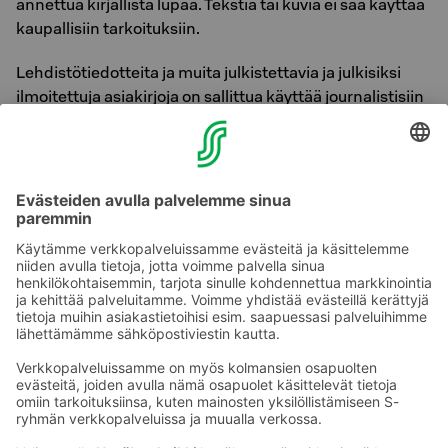
annettua kirjallista lupaa. Tekstiä tai kuvia ei saa käyttää
kaupallisiin tarkoituksiin.
Lehdistötiedotteita ja muita julkistettavia ja julkisiksi
ilmoitettuja asiakirjoja on sallittua käyttää journalistisiin
tarkoituksiin sillä edellytyksellä, että tiedon lähde
mainitaan sitä käytettäessä.
Sokos Hotels -sivuja saa katsella ja selata sekä tulostaa
käyttäjän omaa, henkilökohtaista käyttöä varten.
Karttapohjissa on käytetty OpenStreetMapin tietoja ©
OpenStreetMap
contributors
Ota yhteyttä
Sokos Hotels uutiskirje
Hotellien yhteystiedot
Tilaa uutiskirje