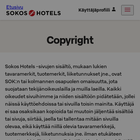
Etusivu
Käyttäjäprofiili
Copyright
Sokos Hotels -sivujen sisältö, mukaan lukien
tavaramerkit, tuotemerkit, liiketunnukset jne., ovat
SOK:n tai kolmannen osapuolen omaisuutta, jota
suojataan tekijänoikeuslailla ja muilla laeilla. Kaikki
oikeudet sivuihimme ja niiden sisältöön pidätetään, jollei
näissä käyttöehdoissa tai sivuilla toisin mainita. Käyttäjä
ei saa osaksikaan kopioida tai muutoin jäljentää sisältöä
tai sivuja, siirtää, jaella tai tallentaa mitään sivuilla
olevaa, eikä käyttää niillä olevia tavaramerkkejä,
tuotemerkkejä, liiketunnuksia jne. ilman etukäteen