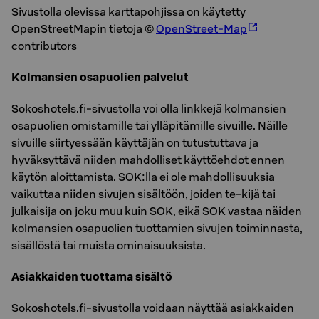
Sivustolla olevissa karttapohjissa on käytetty
OpenStreetMapin tietoja ©
OpenStreet-Map
contributors
Kolmansien osapuolien palvelut
Sokoshotels.fi-sivustolla voi olla linkkejä kolmansien
osapuolien omistamille tai ylläpitämille sivuille. Näille
sivuille siirtyessään käyttäjän on tutustuttava ja
hyväksyttävä niiden mahdolliset käyttöehdot ennen
käytön aloittamista. SOK:lla ei ole mahdollisuuksia
vaikuttaa niiden sivujen sisältöön, joiden te-kijä tai
julkaisija on joku muu kuin SOK, eikä SOK vastaa näiden
kolmansien osapuolien tuottamien sivujen toiminnasta,
sisällöstä tai muista ominaisuuksista.
Asiakkaiden tuottama sisältö
Sokoshotels.fi-sivustolla voidaan näyttää asiakkaiden