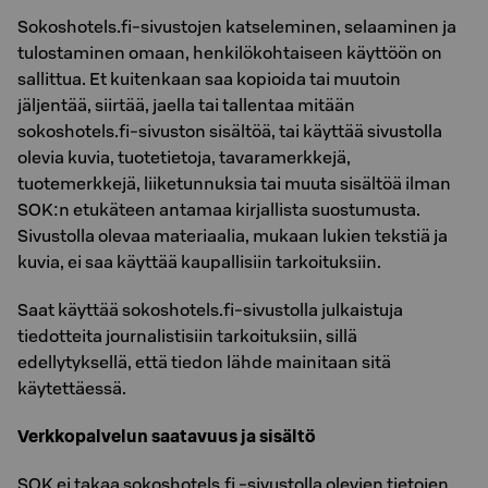
Sokoshotels.fi-sivustojen katseleminen, selaaminen ja
tulostaminen omaan, henkilökohtaiseen käyttöön on
sallittua. Et kuitenkaan saa kopioida tai muutoin
jäljentää, siirtää, jaella tai tallentaa mitään
sokoshotels.fi-sivuston sisältöä, tai käyttää sivustolla
olevia kuvia, tuotetietoja, tavaramerkkejä,
tuotemerkkejä, liiketunnuksia tai muuta sisältöä ilman
SOK:n etukäteen antamaa kirjallista suostumusta.
Sivustolla olevaa materiaalia, mukaan lukien tekstiä ja
kuvia, ei saa käyttää kaupallisiin tarkoituksiin.
Saat käyttää sokoshotels.fi-sivustolla julkaistuja
tiedotteita journalistisiin tarkoituksiin, sillä
edellytyksellä, että tiedon lähde mainitaan sitä
käytettäessä.
Verkkopalvelun saatavuus ja sisältö
SOK ei takaa sokoshotels.fi -sivustolla olevien tietojen