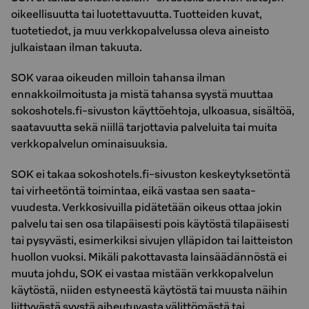
oikeellisuutta tai luotettavuutta. Tuotteiden kuvat,
tuotetiedot, ja muu verkkopalvelussa oleva aineisto
julkaistaan ilman takuuta.
SOK varaa oikeuden milloin tahansa ilman
ennakkoilmoitusta ja mistä tahansa syystä muuttaa
sokoshotels.fi-sivuston käyttöehtoja, ulkoasua, sisältöä,
saatavuutta sekä niillä tarjottavia palveluita tai muita
verkkopalvelun ominaisuuksia.
SOK ei takaa sokoshotels.fi-sivuston keskeytyksetöntä
tai virheetöntä toimintaa, eikä vastaa sen saata-
vuudesta. Verkkosivuilla pidätetään oikeus ottaa jokin
palvelu tai sen osa tilapäisesti pois käytöstä tilapäisesti
tai pysyvästi, esimerkiksi sivujen ylläpidon tai laitteiston
huollon vuoksi. Mikäli pakottavasta lainsäädännöstä ei
muuta johdu, SOK ei vastaa mistään verkkopalvelun
käytöstä, niiden estyneestä käytöstä tai muusta näihin
liittyvästä syystä aiheutuvasta välittömästä tai