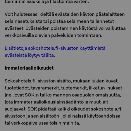
toiminnallisuuksia ja tilastointia varten.
Voit halutessasi kieltää evästeiden käytön päätelaitteen
selainasetuksista tai poistaa selaimeen tallennetut
evästeet. Evästeiden poistaminen käytöstä voi vaikuttaa
verkkosivuilla olevien palveluiden toimintaan.
Lisätietoja sokoshotels.fi-sivuston käyttämistä
evästeistä löytyy täältä.
Immateriaalioikeudet
Sokoshotels.fi-sivuston sisältö, mukaan lukien kuvat,
tuotetiedot, tavaramerkit, tuotemerkit, liiketun-nukset
jne., ovat SOK:n tai kolmannen osapuolen omaisuutta,
jota immateriaalioikeuslainsäädäntö ja muut lait
suojaavat. SOK pidättää kaikki oikeudet sokoshotels.fi-
sivustoon ja sen sisältöön, jollei näissä käyttöehdoissa
tai verkkopalvelussa toisin mainita.