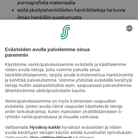
pornografista materiaalia
esitä yksityishenkilöiden henkilötietoja tai kuvia
ilman henkilön suostumusta
käytä tai esitä tekijänoikeuksin tai muin
immateriaalioikeuksin suojattua materiaalia, tai
kopioi tekstiä, kuvia tai sisältöä suoraan muista
julkaisuista tai medioista
markkinoi tai mainosta tuotetta tai palvelua
lähetä samaa viestiä useampaan kertaan tai lisää
uudelleen jo poistettua viestiä
Ota yhteyttä
Sokos Hotels uutiskirje
Hotellien yhteystiedot
Tilaa uutiskirje
Asiakaspalvelun yhteystiedot
›
Saat Sokos Hotellien uusimmat
Palaute
edut ja uutiset sähköpostiisi
kuukausittain.