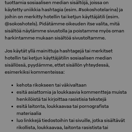
tuottamia sosiaalisen median sisältöjä, joissa on
käytetty uniikkia hashtagia (esim. #sokoshotelarina) ja
joihin on merkitty hotellin tai ketjun käyttäjätili (esim.
@sokoshotels). Pidätämme oikeuden itse valita, mitä
sisältöä näytämme sivustolla ja poistamme myös oman
harkintamme mukaan sisältöä sivustoltamme.
Jos käytät yllä mainittuja hashtagejä tai merkitset
hotellin tai ketjun käyttäjätilin sosiaalisen median
sisällössä, pyydämme, ettet sisällön yhteydessä,
esimerkiksi kommenteissa:
kehota rikokseen tai väkivaltaan
esitä asiattomia ja loukkaavia kommentteja muista
henkilöistä tai kirjoittaa rasistisia tekstejä
esitä laitonta, loukkaavaa tai pornografista
materiaalia
luo linkkejä tiedostoihin tai sivuille, jotka sisältävät
rikollista, loukkaavaa, laitonta rasistista tai