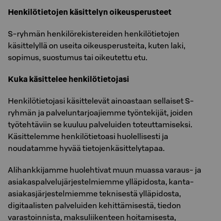
Henkilötietojen käsittelyn oikeusperusteet
S-ryhmän henkilörekistereiden henkilötietojen
käsittelyllä on useita oikeusperusteita, kuten laki,
sopimus, suostumus tai oikeutettu etu.
Kuka käsittelee henkilötietojasi
Henkilötietojasi käsittelevät ainoastaan sellaiset S-
ryhmän ja palveluntarjoajiemme työntekijät, joiden
työtehtäviin se kuuluu palveluiden toteuttamiseksi.
Käsittelemme henkilötietoasi huolellisesti ja
noudatamme hyvää tietojenkäsittelytapaa.
Alihankkijamme huolehtivat muun muassa varaus- ja
asiakaspalvelujärjestelmiemme ylläpidosta, kanta-
asiakasjärjestelmiemme teknisestä ylläpidosta,
digitaalisten palveluiden kehittämisestä, tiedon
varastoinnista, maksuliikenteen hoitamisesta,