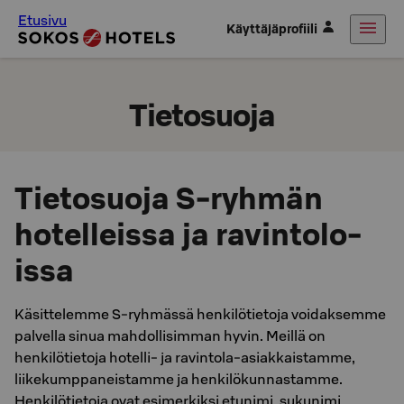
Etusivu
Käyttäjäprofiili
Tietosuoja
Tietosuoja S-ryhmän
hotelleissa ja ra­vin­to­lo­
issa
Käsittelemme S-ryhmässä henkilötietoja voidaksemme
palvella sinua mahdollisimman hyvin. Meillä on
henkilötietoja hotelli- ja ra­vin­to­la-asiakkaistamme,
liikekumppaneistamme ja henkilökunnastamme.
Henkilötietoja ovat esimerkiksi etunimi, sukunimi,