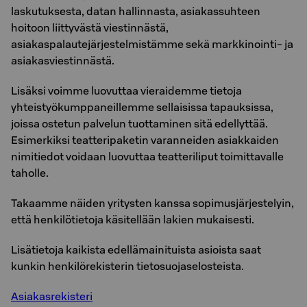
laskutuksesta, datan hallinnasta, asiakassuhteen
hoitoon liittyvästä viestinnästä,
asiakaspalautejärjestelmistämme sekä markkinointi- ja
asiakasviestinnästä.
Lisäksi voimme luovuttaa vieraidemme tietoja
yhteistyökumppaneillemme sellaisissa tapauksissa,
joissa ostetun palvelun tuottaminen sitä edellyttää.
Esimerkiksi teatteripaketin varanneiden asiakkaiden
nimitiedot voidaan luovuttaa teatteriliput toimittavalle
taholle.
Takaamme näiden yritysten kanssa sopimusjärjestelyin,
että henkilötietoja käsitellään lakien mukaisesti.
Lisätietoja kaikista edellämainituista asioista saat
kunkin henkilörekisterin tietosuojaselosteista.
Asiakasrekisteri