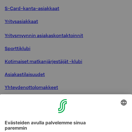
S-Card-kanta-asiakkaat
Yritysasiakkaat
Yritysmyynnin asiakaskontaktoinnit
Sporttiklubi
Kotimaiset matkanjärjestäjät -klubi
Asiakastilaisuudet
Yhteydenottolomakkeet
Myyntipalvelun puhelutallenteet
Verkkosivut ja applikaatiot
Facebook-sivut