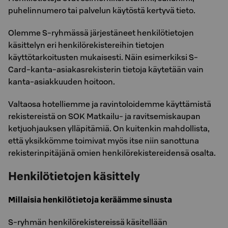
puhelinnumero tai palvelun käytöstä kertyvä tieto.
Olemme S-ryhmässä järjestäneet henkilötietojen
käsittelyn eri henkilörekistereihin tietojen
käyttötarkoitusten mukaisesti. Näin esimerkiksi S-
Card-kanta-asiakasrekisterin tietoja käytetään vain
kanta-asiakkuuden hoitoon.
Valtaosa hotelliemme ja ravintoloidemme käyttämistä
rekistereistä on SOK Matkailu- ja ravitsemiskaupan
ketjuohjauksen ylläpitämiä. On kuitenkin mahdollista,
että yksikkömme toimivat myös itse niin sanottuna
rekisterinpitäjänä omien henkilörekistereidensä osalta.
Henkilötietojen käsittely
Millaisia henkilötietoja keräämme sinusta
S-ryhmän henkilörekistereissä käsitellään