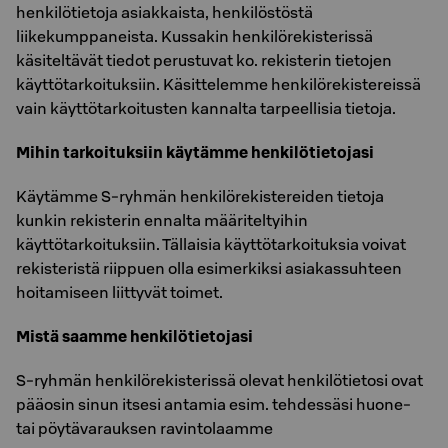
henkilötietoja asiakkaista, henkilöstöstä
liikekumppaneista. Kussakin henkilörekisterissä
käsiteltävät tiedot perustuvat ko. rekisterin tietojen
käyttötarkoituksiin. Käsittelemme henkilörekistereissä
vain käyttötarkoitusten kannalta tarpeellisia tietoja.
Mihin tarkoituksiin käytämme henkilötietojasi
Käytämme S-ryhmän henkilörekistereiden tietoja
kunkin rekisterin ennalta määriteltyihin
käyttötarkoituksiin. Tällaisia käyttötarkoituksia voivat
rekisteristä riippuen olla esimerkiksi asiakassuhteen
hoitamiseen liittyvät toimet.
Mistä saamme henkilötietojasi
S-ryhmän henkilörekisterissä olevat henkilötietosi ovat
pääosin sinun itsesi antamia esim. tehdessäsi huone-
tai pöytävarauksen ravintolaamme