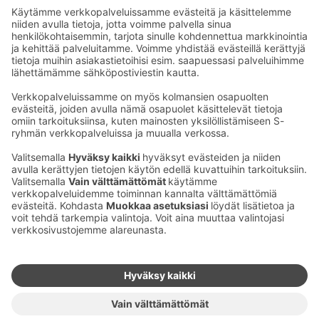
Lisätietoja kuinka käsittelemme henkilötietojasi S-
ryhmän asiakasomistaja- ja asiakasrekisterissä
Ota yhteyttä
Sokos Hotels uutiskirje
Hotellien yhteystiedot
Tilaa uutiskirje
Asiakaspalvelun yhteystiedot
›
Saat Sokos Hotellien uusimmat
Palaute
edut ja uutiset sähköpostiisi
kuukausittain.
Anna palautetta
Palkinnot ja sertifikaatit
Sokos Hotels somessa
Sokos
Sokos
Sokos Hotels
Sokos Hotels
Hotels
Hotels
Facebookissa
Instagramissa
Youtubessa
Linkedinissä
Saavutettavuusselosteet
Varausehdot
Käyttöehdot
Tietosuoja
Evästehallinta