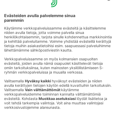
tietoturvaloukkauksesta tarvittavia viranomaisia ja
rekisteröityjä lainsäädännön vaatimusten mukaisesti.
Sähköinen tietopyyntö »
Tulosta tietopyyntölomake »
Ota yhteyttä
Sokos Hotels uutiskirje
Hotellien yhteystiedot
Tilaa uutiskirje
Asiakaspalvelun yhteystiedot
›
Saat Sokos Hotellien uusimmat
Palaute
edut ja uutiset sähköpostiisi
kuukausittain.
Anna palautetta
Palkinnot ja sertifikaatit
Sokos Hotels somessa
Sokos
Sokos
Sokos Hotels
Sokos Hotels
Hotels
Hotels
Facebookissa
Instagramissa
Youtubessa
Linkedinissä