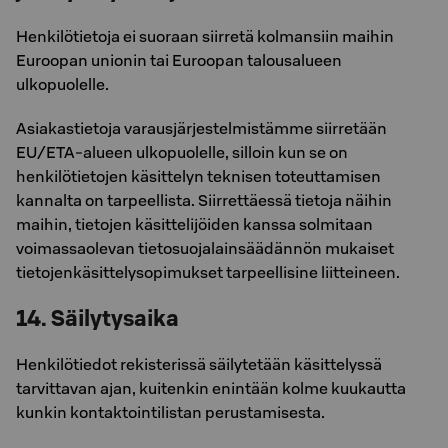
Henkilötietoja ei suoraan siirretä kolmansiin maihin
Euroopan unionin tai Euroopan talousalueen
ulkopuolelle.
Asiakastietoja varausjärjestelmistämme siirretään
EU/ETA-alueen ulkopuolelle, silloin kun se on
henkilötietojen käsittelyn teknisen toteuttamisen
kannalta on tarpeellista. Siirrettäessä tietoja näihin
maihin, tietojen käsittelijöiden kanssa solmitaan
voimassaolevan tietosuojalainsäädännön mukaiset
tietojenkäsittelysopimukset tarpeellisine liitteineen.
14. Säilytysaika
Henkilötiedot rekisterissä säilytetään käsittelyssä
tarvittavan ajan, kuitenkin enintään kolme kuukautta
kunkin kontaktointilistan perustamisesta.