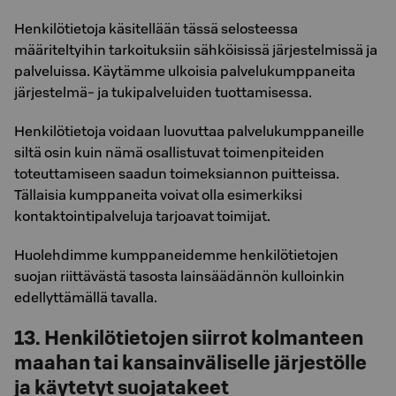
Henkilötietoja käsitellään tässä selosteessa
määriteltyihin tarkoituksiin sähköisissä järjestelmissä ja
palveluissa. Käytämme ulkoisia palvelukumppaneita
järjestelmä- ja tukipalveluiden tuottamisessa.
Henkilötietoja voidaan luovuttaa palvelukumppaneille
siltä osin kuin nämä osallistuvat toimenpiteiden
toteuttamiseen saadun toimeksiannon puitteissa.
Tällaisia kumppaneita voivat olla esimerkiksi
kontaktointipalveluja tarjoavat toimijat.
Huolehdimme kumppaneidemme henkilötietojen
suojan riittävästä tasosta lainsäädännön kulloinkin
edellyttämällä tavalla.
13. Henkilötietojen siirrot kolmanteen
maahan tai kansainväliselle järjestölle
ja käytetyt suojatakeet