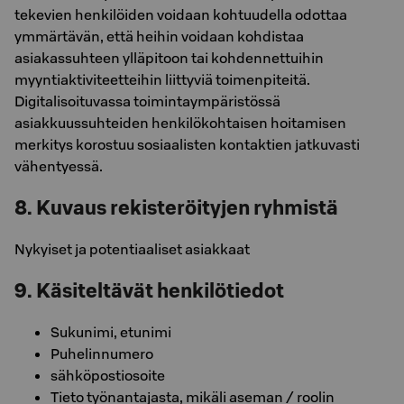
tekevien henkilöiden voidaan kohtuudella odottaa
ymmärtävän, että heihin voidaan kohdistaa
asiakassuhteen ylläpitoon tai kohdennettuihin
myyntiaktiviteetteihin liittyviä toimenpiteitä.
Digitalisoituvassa toimintaympäristössä
asiakkuussuhteiden henkilökohtaisen hoitamisen
merkitys korostuu sosiaalisten kontaktien jatkuvasti
vähentyessä.
8. Kuvaus rekisteröityjen ryhmistä
Nykyiset ja potentiaaliset asiakkaat
9. Käsiteltävät henkilötiedot
Sukunimi, etunimi
Puhelinnumero
sähköpostiosoite
Tieto työnantajasta, mikäli aseman / roolin