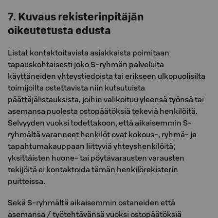
7. Kuvaus rekisterinpitäjän
oikeutetusta edusta
Listat kontaktoitavista asiakkaista poimitaan
tapauskohtaisesti joko S-ryhmän palveluita
käyttäneiden yhteystiedoista tai erikseen ulkopuolisilta
toimijoilta ostettavista niin kutsutuista
päättäjälistauksista, joihin valikoituu yleensä työnsä tai
asemansa puolesta ostopäätöksiä tekeviä henkilöitä.
Selvyyden vuoksi todettakoon, että aikaisemmin S-
ryhmältä varanneet henkilöt ovat kokous-, ryhmä- ja
tapahtumakauppaan liittyviä yhteyshenkilöitä;
yksittäisten huone- tai pöytävarausten varausten
tekijöitä ei kontaktoida tämän henkilörekisterin
puitteissa.
Sekä S-ryhmältä aikaisemmin ostaneiden että
asemansa / työtehtävänsä vuoksi ostopäätöksiä