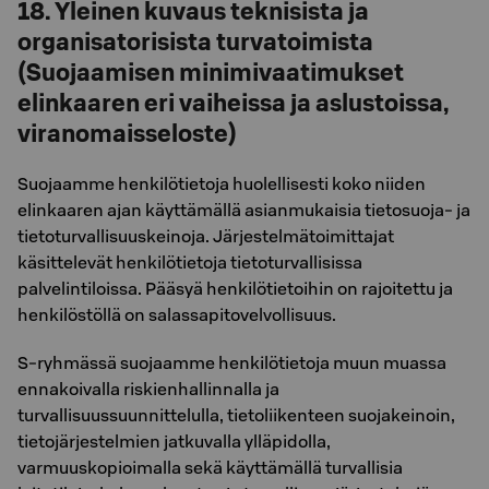
18. Yleinen kuvaus teknisista ja
organisatorisista turvatoimista
(Suojaamisen minimivaatimukset
elinkaaren eri vaiheissa ja aslustoissa,
viranomaisseloste)
Suojaamme henkilötietoja huolellisesti koko niiden
elinkaaren ajan käyttämällä asianmukaisia tietosuoja- ja
tietoturvallisuuskeinoja. Järjestelmätoimittajat
käsittelevät henkilötietoja tietoturvallisissa
palvelintiloissa. Pääsyä henkilötietoihin on rajoitettu ja
henkilöstöllä on salassapitovelvollisuus.
S-ryhmässä suojaamme henkilötietoja muun muassa
ennakoivalla riskienhallinnalla ja
turvallisuussuunnittelulla, tietoliikenteen suojakeinoin,
tietojärjestelmien jatkuvalla ylläpidolla,
varmuuskopioimalla sekä käyttämällä turvallisia