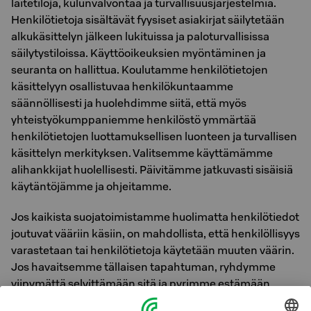
laitetiloja, kulunvalvontaa ja turvallisuusjärjestelmiä.
Henkilötietoja sisältävät fyysiset asiakirjat säilytetään
alkukäsittelyn jälkeen lukituissa ja paloturvallisissa
säilytystiloissa. Käyttöoikeuksien myöntäminen ja
seuranta on hallittua. Koulutamme henkilötietojen
käsittelyyn osallistuvaa henkilökuntaamme
säännöllisesti ja huolehdimme siitä, että myös
yhteistyökumppaniemme henkilöstö ymmärtää
henkilötietojen luottamuksellisen luonteen ja turvallisen
käsittelyn merkityksen. Valitsemme käyttämämme
alihankkijat huolellisesti. Päivitämme jatkuvasti sisäisiä
käytäntöjämme ja ohjeitamme.
Jos kaikista suojatoimistamme huolimatta henkilötiedot
joutuvat vääriin käsiin, on mahdollista, että henkilöllisyys
varastetaan tai henkilötietoja käytetään muuten väärin.
Jos havaitsemme tällaisen tapahtuman, ryhdymme
viipymättä selvittämään sitä ja pyrimme estämään
aiheutuvat vahingot. Informoimme