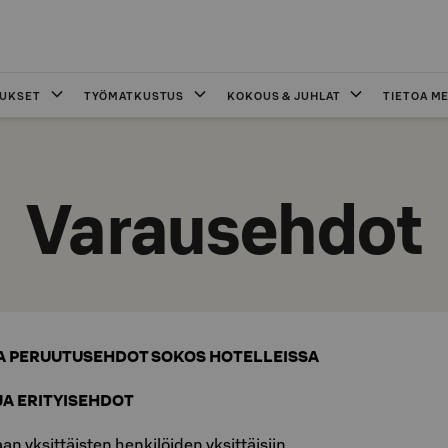
OUKSET
TYÖMATKUSTUS
KOKOUS & JUHLAT
TIETOA ME
Varausehdot
JA PERUUTUSEHDOT SOKOS HOTELLEISSA
JA ERITYISEHDOT
aan yksittäisten henkilöiden yksittäisiin