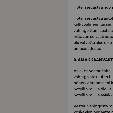
Hotelli ei vastaa hu
Hotelli ei vastaa auto
kulkuvälineen tai se
vahingoittumisesta ta
riittävän selvästi aut
ole valvottu alue eikä
omaisuudesta.
9. ASIAKKAAN VAS
Asiakas vastaa tahal
vahingoista (kuten t
hänen vieraansa tai 
hotellin muille tiloille
hotellin muille asiak
Vastuu vahingosta m
koskevien periaatte