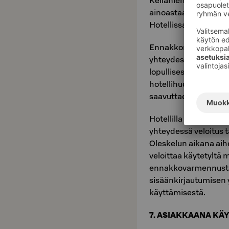
Keilaniemessä on cas
ainoastaan yleisimmä
Hotellissa ei käsitellä
Ennakkomaksuna luott
yhteydessä hotellin
lopullisesta laskusta
hotellihuone maksetta
saavuttaessa tai viime
Hotellilla on oikeus 
yhteydessä veloitus 
Oleskelun aikana aih
veloittaa käytetyltä m
ennakkovarmennusta m
sisäänkirjautumisen 
käyttämisestä.
7. ASIAKKAANA KÄ