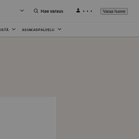
Hae varaus
Varaa huone
ISTÄ
ASIAKASPALVELU