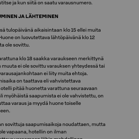
titse ja kun siitä on saatu varausnumero.
PUMINEN JA LÄHTEMINEN
ä tulopäivänä aikaisintaan klo 15 ellei muita
. Huone on luovutettava lähtöpäivänä klo 12
 ole sovittu.
rattuna klo 18 saakka varaukseen merkittynä
 muuta ei ole sovittu varauksen yhteydessä tai
varausajankohtaan ei liity muita ehtoja.
aika on taattava eli vahvistettava
n hotelli pitää huonetta varattuna seuraavaan
i myöhäistä saapumista ei ole vahvistettu, on
uuttaa varaus ja myydä huone toiselle
keen.
aan sovittuja saapumisaikoja noudattaen, mutta
ole vapaana, hotellin on ilman