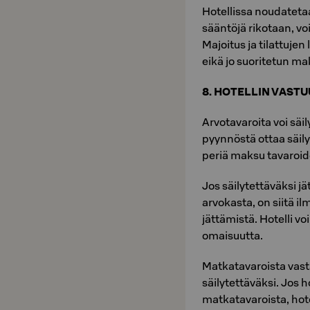
Hotellissa noudatetaa
sääntöjä rikotaan, voi
Majoitus ja tilattuje
eikä jo suoritetun ma
8. HOTELLIN VAST
Arvotavaroita voi säil
pyynnöstä ottaa säily
periä maksu tavaroid
Jos säilytettäväksi j
arvokasta, on siitä il
jättämistä. Hotelli vo
omaisuutta.
Matkatavaroista vastat
säilytettäväksi. Jos h
matkatavaroista, hotel