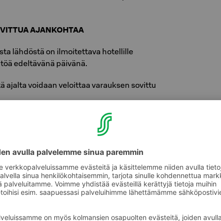
OVITTUA AJANKOHTAA
a lähdöstä on ilmoitettava hotellille
htöä edeltävänä päivänä.
 ajalta voidaan veloittaa varauksen sovittu
a ajankohtaa voi myös aiheuttaa muutoksen
.
syvät tavallisimmat maksukortit. Hotelli ei
llinen hyväksymään ulkomaan valuuttaa,
i maksukortteja, ellei hotelli itse ole
emään. Heymo 1 by Sokos Hotels Espoon