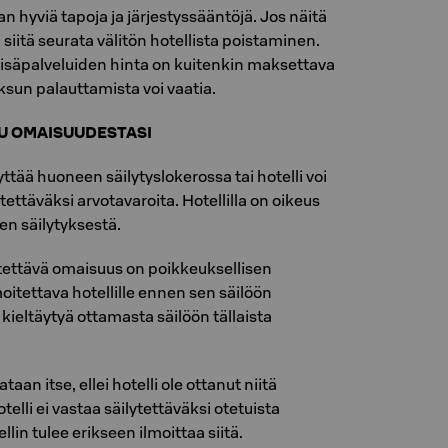
n hyviä tapoja ja järjestyssääntöjä. Jos näitä
 siitä seurata välitön hotellista poistaminen.
n lisäpalveluiden hinta on kuitenkin maksettava
ksun palauttamista voi vaatia.
UU OMAISUUDESTASI
yttää huoneen säilytyslokerossa tai hotelli voi
tettäväksi arvotavaroita. Hotellilla on oikeus
en säilytyksestä.
ätettävä omaisuus on poikkeuksellisen
moitettava hotellille ennen sen säilöön
i kieltäytyä ottamasta säilöön tällaista
aan itse, ellei hotelli ole ottanut niitä
otelli ei vastaa säilytettäväksi otetuista
lin tulee erikseen ilmoittaa siitä.