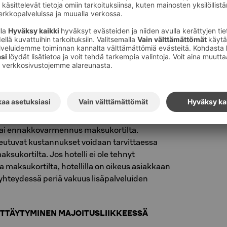
hless-hotelli, jonka maksuvälineinä käyvät
t maksukortit sekä S-ryhmän lahjakortit.
 käteistä.
okortilta voidaan veloittaa varauksen
 määrittämä varausmaksu, joka vähennetään
. Jos huonetta ei ole maksettu ennakkoon, on
va käteisellä tai maksukortilla hotelliin
istään sieltä lähtiessä.
tehdä varauksen tai sisäänkirjautumisen
tai ennakkovarmennus maksukortilta.
eutuvat kustannukset voidaan tarvittaessa
aksukortilta. Jos hotelli ei ole tehnyt
aksukortilta, hotellilla on oikeus asiakkaan
yhteydessä periä vakuus lisäpalveluiden
YTTÄYTYMINEN MAJOITUSLIIKKEESSÄ