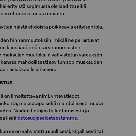
lei erityistä sopimusta ole laadittu eikä
teen ehdoissa muuta mainita.
äyttää näistä ehdoista poikkeavia erityisehtoja.
euden hinnanmuutoksiin, mikäli ne perustuvat
uun lainsäädännön tai viranomaisten
n maksujen muutoksiin vahvistetun varauksen
n kanssa mahdollisesti sovitun sopimuskauden
taan asiakkaalle erikseen.
ISTUS
 on ilmoitettava nimi, yhteystiedot,
jankohta, maksutapa sekä mahdollisesti muuta
tietoa. Näiden tietojen tallentamisesta ja
ea lisää
tietosuojaselosteestamme
.
kun se on vahvistettu suullisesti, kirjallisesti tai