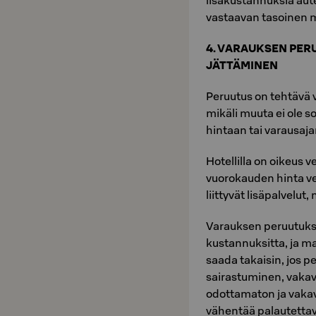
lisäkustannuksia au
vastaavan tasoinen m
4. VARAUKSEN PER
JÄTTÄMINEN
Peruutus on tehtävä 
mikäli muuta ei ole s
hintaan tai varausaja
Hotellilla on oikeus
vuorokauden hinta v
liittyvät lisäpalvelut,
Varauksen peruutuks
kustannuksitta, ja ma
saada takaisin, jos 
sairastuminen, vaka
odottamaton ja vakav
vähentää palautettav