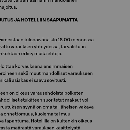
tettava varaamaan lähin mahdollinen
ajoitus.
UUTUS JA HOTELLIIN SAAPUMATTA
viimeistään tulopäivänä klo 18.00 mennessä
ovittu varauksen yhteydessä, tai valittuun
nkohtaan ei liity muita ehtoja.
 veloittaa korvauksena ensimmäisen
eroineen sekä muut mahdolliset varaukseen
 mikäli asiakas ei saavu sovitusti.
een on oikeus varausehdoista poiketen
hdolliset etukäteen suoritetut maksut voi
peruutuksen syynä on oma tai läheisen vakava
va onnettomuus, kuolema tai muu
a tapahtuma. Hotellilla on kuitenkin oikeus
asta määrästä varauksen käsittelystä