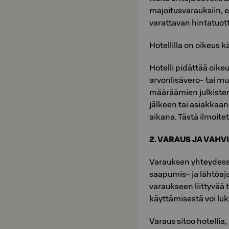
majoitusvarauksiin, el
varattavan hintatuot
Hotellilla on oikeus k
Hotelli pidättää oik
arvonlisävero- tai m
määräämien julkiste
jälkeen tai asiakkaa
aikana. Tästä ilmoite
2. VARAUS JA VAHV
Varauksen yhteydessä
saapumis- ja lähtöa
varaukseen liittyvää 
käyttämisestä voi luk
Varaus sitoo hotellia, 