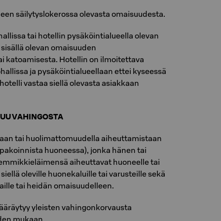
oneen säilytyslokerossa olevasta omaisuudesta.
hallissa tai hotellin pysäköintialueella olevan
n sisällä olevan omaisuuden
i katoamisesta. Hotellin on ilmoitettava
ohallissa ja pysäköintialueellaan ettei kyseessä
 hotelli vastaa siellä olevasta asiakkaan
TUU VAHINGOSTA
laan tai huolimattomuudella aiheuttamistaan
upakoinnista huoneessa), jonka hänen tai
lemmikkieläimensä aiheuttavat huoneelle tai
, siellä oleville huonekaluille tai varusteille sekä
kaille tai heidän omaisuudelleen.
ääräytyy yleisten vahingonkorvausta
iden mukaan.