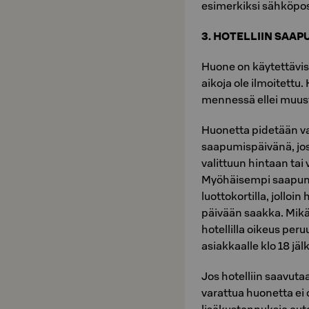
esimerkiksi sähköpos
3. HOTELLIIN SAA
Huone on käytettäviss
aikoja ole ilmoitettu
mennessä ellei muusta
Huonetta pidetään va
saapumispäivänä, jos
valittuun hintaan tai 
Myöhäisempi saapumis
luottokortilla, jolloi
päivään saakka. Mikäl
hotellilla oikeus per
asiakkaalle klo 18 jäl
Jos hotelliin saavut
varattua huonetta ei 