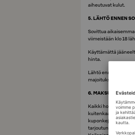
aiheutuvat kulut.
5. LÄHTÖ ENNEN S
Sovittua aikaisemmast
viimeistään klo 18 lä
Käyttämättä jääneeltä
hinta.
Lähtö ennen sovittu
majoituksen hintaan
6. MAKSUT
Kaikki hotellit hyväk
kuitenkaan ole velvo
kuponkeja, shekkejä ta
tarjoutunut niin tek