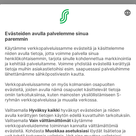
Hotellin vastaanotosta 020 780 88 00 tai
myyntipalvelusta, puh. 020 780 88 50
vaakuna.vaasa@sokoshotels.fi
Puhelun hinta >>
Hinta on vapaa-ajan alkaen-hinta, hinta vaihtelee
päivän mukaan.
Ota yhteyttä
Sokos Hotels uutiskirje
Hotellien yhteystiedot
Tilaa uutiskirje
Asiakaspalvelun yhteystiedot
›
Saat Sokos Hotellien uusimmat
Palaute
edut ja uutiset sähköpostiisi
kuukausittain.
Anna palautetta
Palkinnot ja sertifikaatit
Sokos Hotels somessa
Sokos
Sokos
Sokos Hotels
Sokos Hotels