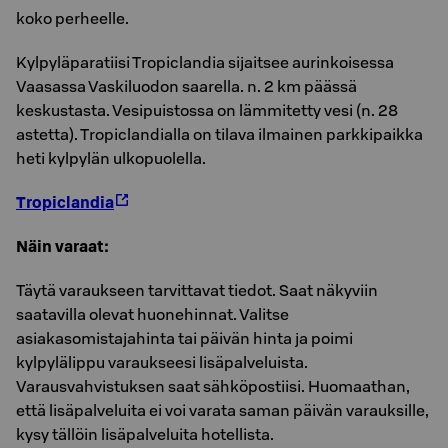
koko perheelle.
Kylpyläparatiisi Tropiclandia sijaitsee aurinkoisessa
Vaasassa Vaskiluodon saarella. n. 2 km päässä
keskustasta. Vesipuistossa on lämmitetty vesi (n. 28
astetta). Tropiclandialla on tilava ilmainen parkkipaikka
heti kylpylän ulkopuolella.
Tropiclandia
Näin varaat:
Täytä varaukseen tarvittavat tiedot. Saat näkyviin
saatavilla olevat huonehinnat. Valitse
asiakasomistajahinta tai päivän hinta ja poimi
kylpylälippu varaukseesi lisäpalveluista.
Varausvahvistuksen saat sähköpostiisi. Huomaathan,
että lisäpalveluita ei voi varata saman päivän varauksille,
kysy tällöin lisäpalveluita hotellista.