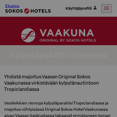
Etusivu
Käyttäjäprofiili
Kylpyläpaketti Vaasassa
Yhdistä majoitus Vaasan Original Sokos
Vaakunassa virkistävään kylpylänautintoon
Tropiclandiassa
Vesileikkien riemuja kylpyläparatiisi Tropiclandiassa ja
majoitus viihtyisässä Original Sokos Hotel Vaakunassa
aivan Vaasan keskustassa takaavat onnistuneen loman