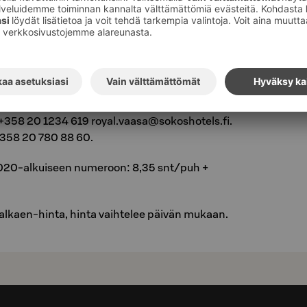
ittavat tiedot. Saat näkyviin saatavilla olevat
asiakasomistajahinta tai päivän hinta ja poimi
esi lisäpalveluista. Varausvahvistuksen saat
than, että lisäpalveluita ei voi varata saman
y tällöin lisäpalveluita hotellista.
 +358 20 1234 619 royal.vaasa@sokoshotels.fi.
+358 20 780 88 60.
 020-alkuiseen numeroon: 8,35 snt/puh +
alkaen-hinta, hinta vaihtelee päivän mukaan.