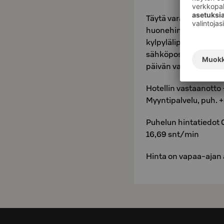
Täytä varaukseen tarv
huonehinnat. Valitse 
kylpylälippu varaukse
sähköpostiisi. Huomaa
päivän varauksille, kys
Hotellin vastaanotto
Myyntipalvelu, puh. 
Puhelun hintatiedot
16,69 snt/min
Hinta on vapaa-ajan 