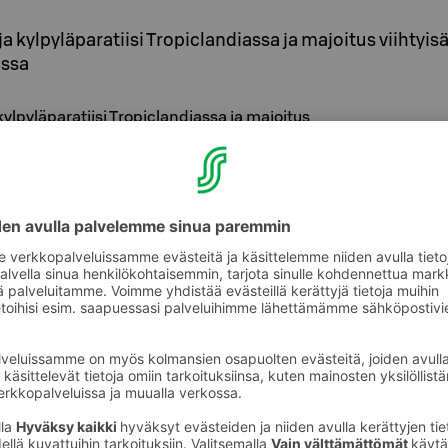
a kylpyläparatiisi Tropiclandiassa ja majoitus viihtyis
issa
kylpyläparatiisi Tropiclandiassa ja majoitus
 Sokos Hotel Royalissa aivan Vaasan
t onnistuneen loman koko perheelle.
iclandia sijaitsee aurinkoisessa Vaasassa,
 n. 2 km päässä keskustasta. Tropiclandian
n suuri vesipuistoalue, jossa on hurjia
 lastenallasta, poreallas ja auringonottoalueet
stossa on lämmitetty vesi (n. 28 astetta).
lava ilmainen parkkipaikka heti kylpylän