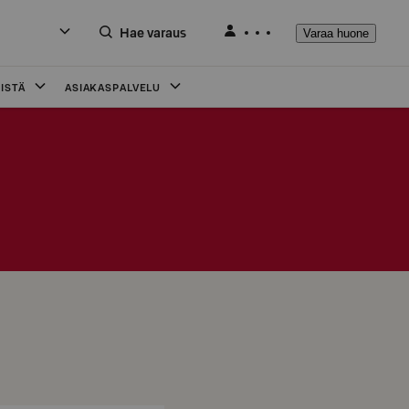
Hae varaus
Varaa huone
ISTÄ
ASIAKASPALVELU
i