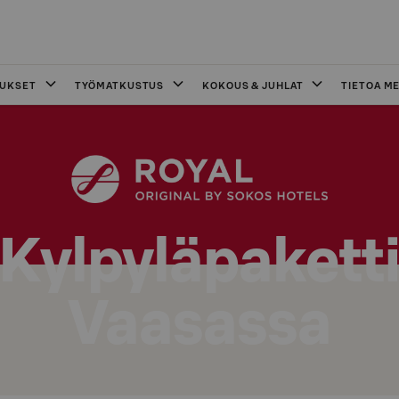
OUKSET
TYÖMATKUSTUS
KOKOUS & JUHLAT
TIETOA ME
Kylpyläpakett
Vaasassa