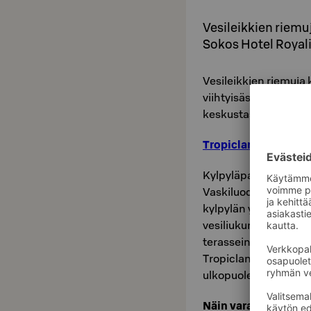
Vesileikkien riemuj
Sokos Hotel Royal
Vesileikkien riemuja 
viihtyisässä Original
keskustassa, takaava
Tropiclandia
Kylpyläparatiisi Trop
Vaskiluodon saarella
kylpylän yhteydessä o
vesiliukumäkiä, kaksi
terasseineen. Vesipui
Tropiclandialla on ti
ulkopuolella.
Näin varaat: