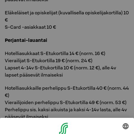
Eläkeläiset ja opiskelijat (kuvallisella opiskelijakortilla) 10
€
S-Card -asiakkaat 10 €
Perjantai-lauantai
Hotelliasukkaat S-Etukortilla 14 € (norm. 16 €)
Vierailijat S-Etukortilla 19 € (norm. 24 €)
Lapset 4-14v S-Etukortilla 10 € (norm. 12 €), alle 4v
lapset pääsevät ilmaiseksi
Hotelliasukkaille perhelippu S-Etukortilla 40 € (norm. 44
€)
Vierailijoiden perhelippu S-Etukortilla 49 € (norm. 53 €)
Perhelippu sis. kaksi aikuista ja kaksi 4-14v lasta, alle 4v
pääsevät ilmaiseksi
Eläkeläiset ja opiskelijat (kuvallisella opiskelijakortilla) 14