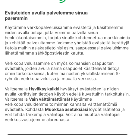
€
S-Card -asiakkaat 12 €
Virkistyskiulu kylpylälipun ostaneille 19 €
Virkistyskiuluun sisältyy 3 juomaa
Ota yhteyttä
Sokos Hotels uutiskirje
Hotellien yhteystiedot
Tilaa uutiskirje
Asiakaspalvelun yhteystiedot
›
Saat Sokos Hotellien uusimmat
Palaute
edut ja uutiset sähköpostiisi
kuukausittain.
Anna palautetta
Palkinnot ja sertifikaatit
Sokos Hotels somessa
Sokos
Sokos
Sokos Hotels
Sokos Hotels
Hotels
Hotels
Facebookissa
Instagramissa
Youtubessa
Linkedinissä