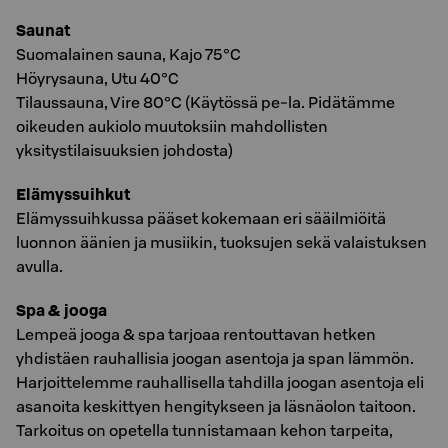
Saunat
Suomalainen sauna, Kajo 75°C
Höyrysauna, Utu 40°C
Tilaussauna, Vire 80°C (Käytössä pe-la. Pidätämme
oikeuden aukiolo muutoksiin mahdollisten
yksitystilaisuuksien johdosta)
Elämyssuihkut
Elämyssuihkussa pääset kokemaan eri sääilmiöitä
luonnon äänien ja musiikin, tuoksujen sekä valaistuksen
avulla.
Spa & jooga
Lempeä jooga & spa tarjoaa rentouttavan hetken
yhdistäen rauhallisia joogan asentoja ja span lämmön.
Harjoittelemme rauhallisella tahdilla joogan asentoja eli
asanoita keskittyen hengitykseen ja läsnäolon taitoon.
Tarkoitus on opetella tunnistamaan kehon tarpeita,