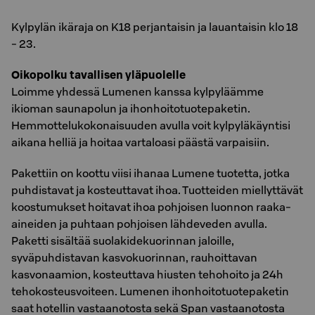
Kylpylän ikäraja on K18 perjantaisin ja lauantaisin klo 18
- 23.
Oikopolku tavallisen yläpuolelle
Loimme yhdessä Lumenen kanssa kylpyläämme
ikioman saunapolun ja ihonhoitotuotepaketin.
Hemmottelukokonaisuuden avulla voit kylpyläkäyntisi
aikana helliä ja hoitaa vartaloasi päästä varpaisiin.
Pakettiin on koottu viisi ihanaa Lumene tuotetta, jotka
puhdistavat ja kosteuttavat ihoa. Tuotteiden miellyttävät
koostumukset hoitavat ihoa pohjoisen luonnon raaka-
aineiden ja puhtaan pohjoisen lähdeveden avulla.
Paketti sisältää suolakidekuorinnan jaloille,
syväpuhdistavan kasvokuorinnan, rauhoittavan
kasvonaamion, kosteuttava hiusten tehohoito ja 24h
tehokosteusvoiteen. Lumenen ihonhoitotuotepaketin
saat hotellin vastaanotosta sekä Span vastaanotosta