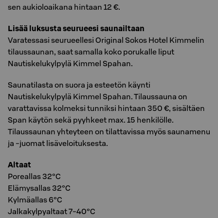
sen aukioloaikana hintaan 12 €.
Lisää luksusta seurueesi saunailtaan
Varatessasi seurueellesi Original Sokos Hotel Kimmelin
tilaussaunan, saat samalla koko porukalle liput
Nautiskelukylpylä Kimmel Spahan.
Saunatilasta on suora ja esteetön käynti
Nautiskelukylpylä Kimmel Spahan. Tilaussauna on
varattavissa kolmeksi tunniksi hintaan 350 €, sisältäen
Span käytön sekä pyyhkeet max. 15 henkilölle.
Tilaussaunan yhteyteen on tilattavissa myös saunamenu
ja -juomat lisäveloituksesta.
Altaat
Poreallas 32°C
Elämysallas 32°C
Kylmäallas 6°C
Jalkakylpyaltaat 7-40°C