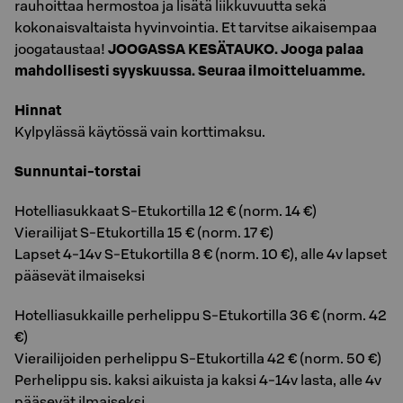
rauhoittaa hermostoa ja lisätä liikkuvuutta sekä
kokonaisvaltaista hyvinvointia. Et tarvitse aikaisempaa
joogataustaa!
JOOGASSA KESÄTAUKO. Jooga palaa
mahdollisesti syyskuussa. Seuraa ilmoitteluamme.
Hinnat
Kylpylässä käytössä vain korttimaksu.
Sunnuntai-torstai
Hotelliasukkaat S-Etukortilla 12 € (norm. 14 €)
Vierailijat S-Etukortilla 15 € (norm. 17 €)
Lapset 4-14v S-Etukortilla 8 € (norm. 10 €), alle 4v lapset
pääsevät ilmaiseksi
Hotelliasukkaille perhelippu S-Etukortilla 36 € (norm. 42
€)
Vierailijoiden perhelippu S-Etukortilla 42 € (norm. 50 €)
Perhelippu sis. kaksi aikuista ja kaksi 4-14v lasta, alle 4v
pääsevät ilmaiseksi