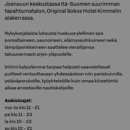
Joensuun keskustassa Itä-Suomen suurimman
tapahtumatalon, Original Sokos Hotel Kimmelin
alakerrassa.
Nykykarjalaista luksusta huokuva ylellinen spa
porealtaineen, saunoineen, elämyssuihkuineen sekä
lämpöpenkkeineen saattelee vierailijansa
takuuvarmasti arjen yläpuolelle.
Intiimi kylpylämme tarjoaa helposti saavutettavat
puitteet rentouttavaan yhdessäoloon niin pariskunnille,
ystäväporukoille, työyhteisöille kuin omaa kiireetöntä
aikaa arvostaville nautiskelijoille.
Aukioloajat:
ma-to klo 11 - 21
pe klo 11 - 23
la klo 10 - 23
su klo 10 - 21