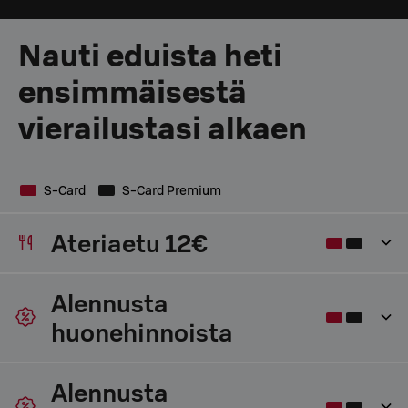
Nauti eduista heti
ensimmäisestä
vierailustasi alkaen
S-Card
S-Card Premium
Ateriaetu 12€
Alennusta
huonehinnoista
Alennusta