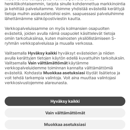
Ota yhteyttä
Sokos Hotels uutiskirje
Hotellien yhteystiedot
Tilaa uutiskirje
Asiakaspalvelun yhteystiedot
›
Saat Sokos Hotellien uusimmat
Palaute
edut ja uutiset sähköpostiisi
kuukausittain.
Anna palautetta
Palkinnot ja sertifikaatit
Sokos Hotels somessa
Sokos
Sokos
Sokos Hotels
Sokos Hotels
Hotels
Hotels
Facebookissa
Instagramissa
Youtubessa
Linkedinissä
Saavutettavuusselosteet
Varausehdot
Käyttöehdot
Tietosuoja
Evästehallinta
Copyright
Medialle