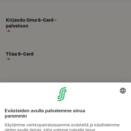
Kirjaudu Oma S-Card -
palveluun
Tilaa S-Card
Usein kysytyt kysymykset