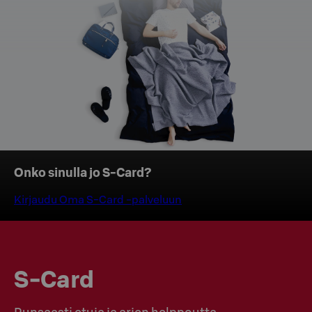
Edellinen
Seuraava
Onko sinulla jo S‑Card?
karusellin
karusellin
osio
osio
Kirjaudu Oma S‑Card -palveluun
S-Card