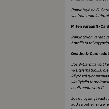
Palkintoyö on S-Card
vastaan erikoishinta
Miten varaan S-Car
Palkintoyön varaat 
hotellista tai myynt
Ovatko S-Card-edut 
Jos S-Cardilla voit ke
yksityismatkoilla, ol
käytöstä työnantajas
yksityisiin tarkoituks
osoitteesta vero.fi.
Jos et löytänyt vast
auttaa puhelimitse n