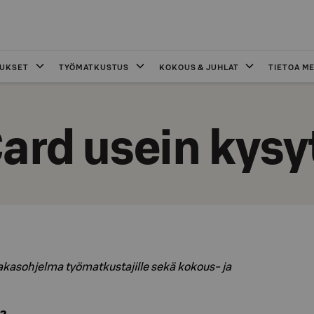
OUKSET
TYÖMATKUSTUS
KOKOUS & JUHLAT
TIETOA ME
ard usein kysy
kasohjelma työmatkustajille sekä kokous- ja