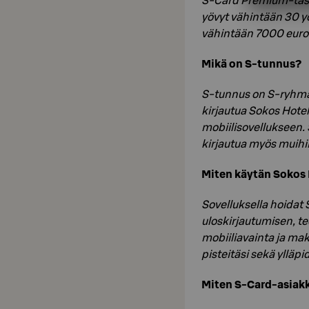
S-Card Premium-taso
yövyt vähintään 30 yöt
vähintään 7000 eurol
Mikä on S-tunnus?
S-tunnus on S-ryhmän
kirjautua Sokos Hotel
mobiilisovellukseen. 
kirjautua myös muihi
Miten käytän Sokos 
Sovelluksella hoidat 
uloskirjautumisen, t
mobiiliavainta ja ma
pisteitäsi sekä ylläpi
Miten S-Card-asiak