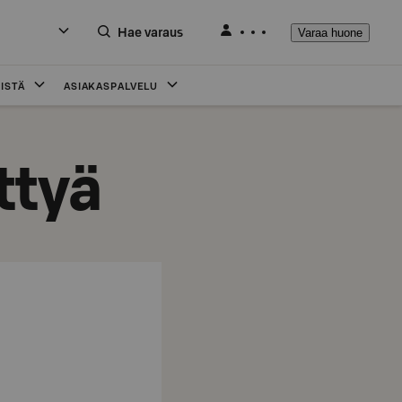
Hae varaus
Varaa huone
ISTÄ
ASIAKASPALVELU
ttyä