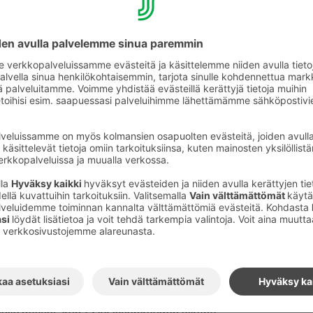
an kirjata 12 kk takautuvasti, ole yhteydessä
asioinut. S-Card-asiakkuuden tulee olla
en aikana, jolta ostotapahtuma puuttuu.
ssa samassa kahden hengen huoneessa,
t S-Card-edut?
 hengen huoneen hintaan sisältyy molemmille
sessä rajoitteita?
 kun majoitut päivän hinnalla tai yrityksen
let tehty varauksen suoraan meiltä. Muiden
tojen osalta etujen kertymisessä voi olla
d Premium-tasolle?