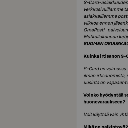
S-Card-asiakkuuden v
verkkosivuillamme ta
asiakkaillemme posti
viikkoa ennen jäsen
OmaPosti -palveluun 
Matkailukaupan ketj
SUOMEN OSUUSKA
Kuinka irtisanon S-
S-Card on voimassa 1
ilman irtisanomista,
uusinta on vapaaehto
Voinko hyödyntää se
huonevaraukseen?
Voit käyttää vain yht
Mikä on palkintoyö?