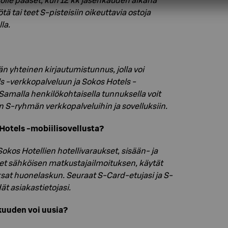
lle pääset, kun 12 kk jäsenkauden aikana
ä tai teet S-pisteisiin oikeuttavia ostoja
la.
 yhteinen kirjautumistunnus, jolla voi
s -verkkopalveluun ja Sokos Hotels -
Samalla henkilökohtaisella tunnuksella voit
n S-ryhmän verkkopalveluihin ja sovelluksiin.
Hotels -mobiilisovellusta?
Sokos Hotellien hotellivaraukset, sisään- ja
eet sähköisen matkustajailmoituksen, käytät
ksat huonelaskun. Seuraat S-Card-etujasi ja S-
dät asiakastietojasi.
kuuden voi uusia?