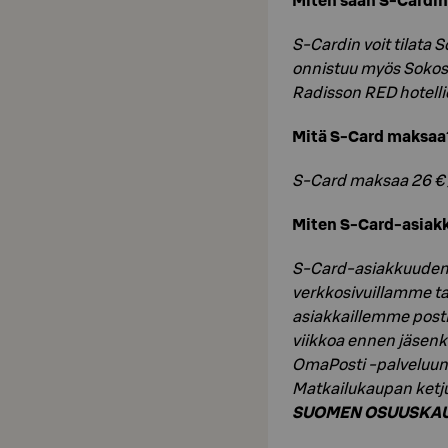
Miten saan S-Cardi
S-Cardin voit tilata 
onnistuu myös Sokos 
Radisson RED hotelli
Mitä S-Card maksaa
S-Card maksaa 26 € 
Miten S-Card-asiak
S-Card-asiakkuuden v
verkkosivuillamme ta
asiakkaillemme posti
viikkoa ennen jäsen
OmaPosti -palveluun 
Matkailukaupan ketj
SUOMEN OSUUSKA