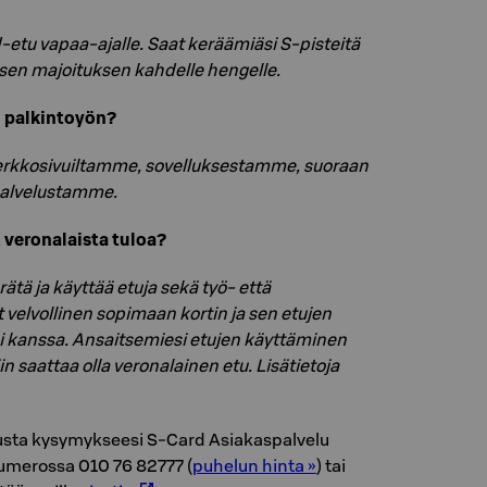
-etu vapaa-ajalle. Saat keräämiäsi S-pisteitä
isen majoituksen kahdelle hengelle.
d palkintoyön?
verkkosivuiltamme, sovelluksestamme, suoraan
ipalvelustamme.
veronalaista tuloa?
rätä ja käyttää etuja sekä työ- että
et velvollinen sopimaan kortin ja sen etujen
i kanssa. Ansaitsemiesi etujen käyttäminen
iin saattaa olla veronalainen etu. Lisätietoja
austa kysymykseesi S-Card Asiakaspalvelu
umerossa 010 76 82777 (
puhelun hinta »
) tai