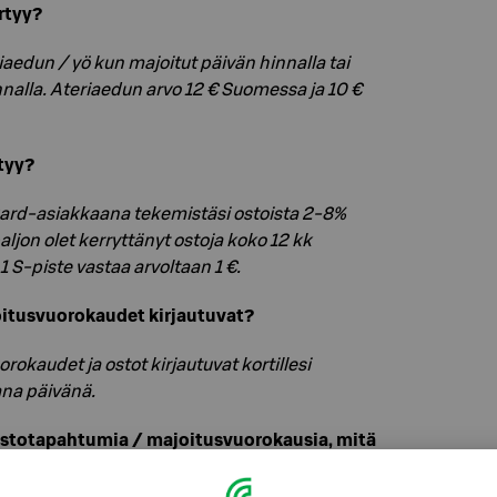
rtyy?
aedun / yö kun majoitut päivän hinnalla tai
nalla. Ateriaedun arvo 12 € Suomessa ja 10 €
tyy?
Card-asiakkaana tekemistäsi ostoista 2-8%
aljon olet kerryttänyt ostoja koko 12 kk
 S-piste vastaa arvoltaan 1 €.
joitusvuorokaudet kirjautuvat?
rokaudet ja ostot kirjautuvat kortillesi
ana päivänä.
ostotapahtumia / majoitusvuorokausia, mitä