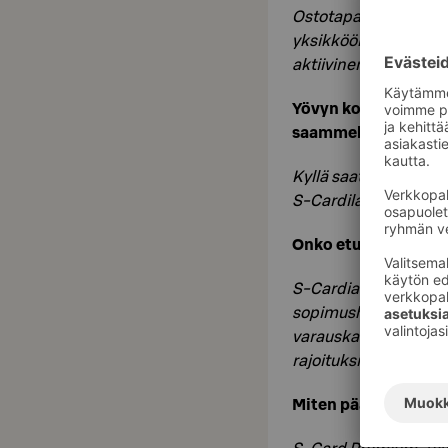
Ostotapahtumia voida
yksikköön jossa olet 
aktiivinen majoituks
Yövyn kollegan kan
saammeko molemma
Kyllä saatte. Kahden
S-Cardilaisille edut.
Onko etujen kertymi
S-Cardia voi käyttää,
sopimushinnalla ja o
varauskanavien ja hin
rajoituksia.
Miten pääsen S-Car