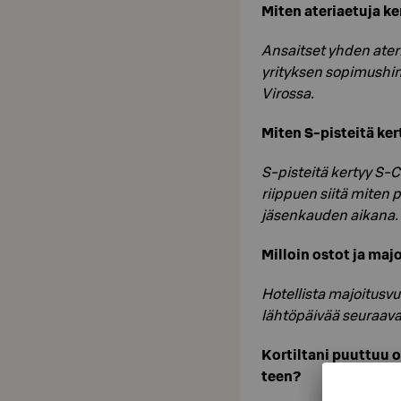
Miten ateriaetuja ke
Ansaitset yhden ateri
yrityksen sopimushin
Virossa.
Miten S-pisteitä ker
S-pisteitä kertyy S-
riippuen siitä miten p
jäsenkauden aikana. 1
Milloin ostot ja ma
Hotellista majoitusvuo
lähtöpäivää seuraav
Kortiltani puuttuu 
teen?