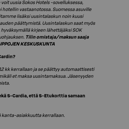
oit uusia Sokos Hotels -sovelluksessa,
i hotellin vastaanotossa. Suomessa asuville
tamme lisäksi uusintalaskun noin kuusi
kauden päättymistä. Uusintalaskun saat myös
hyväksymällä kirjeen lähettäjäksi SOK
uohjauksen.
Tilin omistaja/maksun saaja
UPPOJEN KESKUSKUNTA
Cardin?
2 kk kerrallaan ja se päättyy automaattisesti
 mikäli et maksa uusintamaksua. Jäsenyyden
ista.
kä S-Cardia, että S-Etukorttia samaan
ä kanta-asiakkuutta kerrallaan.