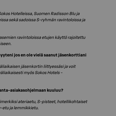
Sokos Hotelleissa, Suomen Radisson Blu ja
issa sekä sadoissa S-ryhmän ravintoloissa ja
emien ravintoloissa etujen käyttö rajoitettu
iseen.
yyteni jos en ole vielä saanut jäsenkorttiani
iaikaisen jäsenkortin liittyessäsi ja voit
väliaikaisesti myös Sokos Hotels -
kanta-asiakasohjelmaan kuuluu?
merkiksi ateriaetu, S-pisteet, hotellikohtaiset
e-etu ja lemmikkietu.