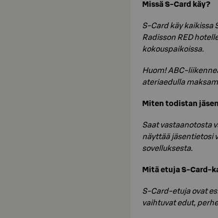
Missä S-Card käy?
S-Card käy kaikissa 
Radisson RED hotelle
kokouspaikoissa.
Huom! ABC-liikenneas
ateriaedulla maksam
Miten todistan jäsen
Saat vastaanotosta väl
näyttää jäsentietosi 
sovelluksesta.
Mitä etuja S-Card-
S-Card-etuja ovat esi
vaihtuvat edut, perh