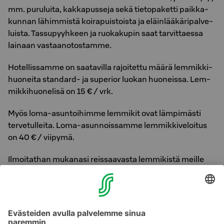
mm. pu­ru­lui­ta, kak­ka­pus­se­ja sekä tie­to­pa­ket­ti paik­ka­
kun­nan lä­him­mis­tä koi­ra­puis­tois­ta ja eläin­lää­kä­ri­pal­ve­
luis­ta. Tas­su­pyyh­keen ja ruo­ka­ku­pin saat tar­vit­taes­sa
lai­naan vas­taa­no­tos­tam­me.
Ho­tel­lis­sam­me on saa­ta­vil­la ra­joi­tet­tu määrä lem­mik­ki­
huo­nei­ta stan­dard- ja su­pe­rior luo­kan huo­neis­sa. Lem­
mik­ki­huo­ne­li­sä on 15 € / vrk.
Myös loma-asun­toi­him­me lem­mi­kit ovat läm­pi­mäs­ti
ter­ve­tul­lei­ta. Loma-asun­nois­sam­me lem­mik­ki­ve­loi­tus
on 40 € / vii­py­mä.
Il­moi­tat­han mu­ka­na­si reis­saa­vas­ta lem­mi­kis­tä meil­le
en­nak­koon säh­kö­pos­til­la tai pu­he­li­mit­se, jotta voim­me
val­mis­tel­la huo­neen Teitä var­ten.
S-Card-kanta-asiak­kaa­nam­me lem­mik­ki­si ma­joit­tuu
mu­ka­na­si ve­loi­tuk­set­ta ma­joit­tues­sa­si S-Card-etui­hin