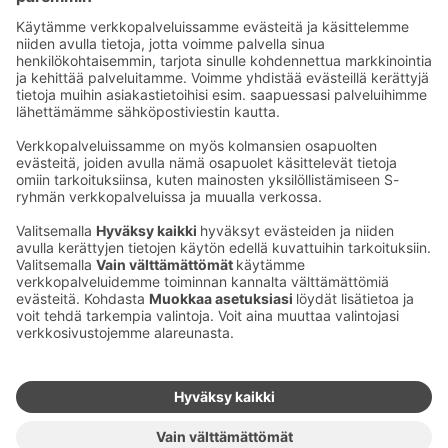
oi­keut­ta­val­la hin­nal­la (pois lu­kien S-Card pal­kin­to­yöt).
S-Card on hen­ki­lö­koh­tai­nen työ­mat­kus­ta­jan kanta-
asia­kas­kort­ti, jonka voit ti­la­ta osoit­tees­ta
www.​scard.​fi
Ota yhteyttä
Sokos Hotels uutiskirje
Hotellien yhteystiedot
Tilaa uutiskirje
Asiakaspalvelun yhteystiedot
›
Saat Sokos Hotellien uusimmat
Palaute
edut ja uutiset sähköpostiisi
kuukausittain.
Anna palautetta
Palkinnot ja sertifikaatit
Sokos Hotels somessa
Sokos
Sokos
Sokos Hotels
Sokos Hotels
Hotels
Hotels
Facebookissa
Instagramissa
Youtubessa
Linkedinissä