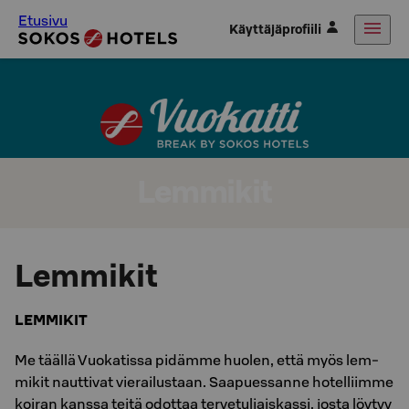
Etusivu
Käyttäjäprofiili
Lemmikit
Lemmikit
LEMMIKIT
Me tääl­lä Vuo­ka­tis­sa pi­däm­me huo­len, että myös lem­
mi­kit naut­ti­vat vie­rai­lus­taan. Saa­pues­san­ne ho­tel­liim­me
koi­ran kans­sa teitä odot­taa ter­ve­tu­liais­kas­si, josta löy­tyy