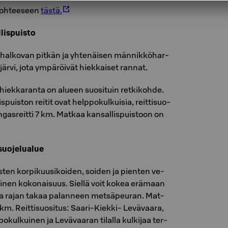
koh­tee­seen
tästä.
­lis­puis­to
ta hal­ko­van pit­kän ja yh­te­näi­sen män­nik­kö­har­
n järvi, jota ym­pä­röi­vät hiek­kai­set ran­nat.
iek­ka­ran­ta on alu­een suo­si­tuin ret­ki­koh­de.
lis­puis­ton rei­tit ovat help­po­kul­kui­sia, reit­ti­suo­
n­gas­reit­ti 7 km. Mat­kaa kan­sal­lis­puis­toon on
suo­je­lua­lue
s­ten kor­pi­kuusi­koi­den, soi­den ja pien­ten ve­
ai­nen ko­ko­nai­suus. Siel­lä voit kokea erä­maan
ta rajan takaa pa­lan­neen met­sä­peu­ran. Mat­
km. Reit­ti­suo­si­tus: Saari-Kiek­ki- Le­vä­vaa­ra,
­kul­kui­nen ja Le­vä­vaa­ran ti­lal­la kul­ki­jaa ter­