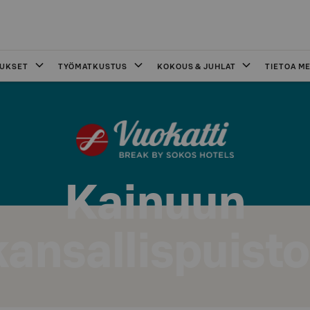
OUKSET
TYÖMATKUSTUS
KOKOUS & JUHLAT
TIETOA ME
Kainuun
kansallispuisto