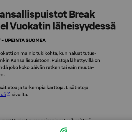
ansallispuistot Break
el Vuokatin läheisyydessä
 - UPEINTA SUOMEA
at­ti on mai­nio tu­ki­koh­ta, kun ha­luat tu­tus­
n Kan­sal­lis­puis­toon. Puis­to­ja lä­het­ty­vil­lä on
 tehdä joko koko päi­vän ret­ken tai vain muu­ta­
en.
­sä­tie­toa ja tar­kem­pia kart­to­ja. Lisätietoja
.fi
sivuilta.
ovat Vuo­ka­tin kau­neim­pia ret­kei­ly­reit­te­jä.
tin­vaa­ran hui­pul­la ja ovat ta­sol­taan vaa­ti­via.