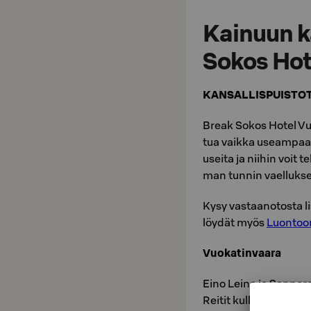
Kainuun k
Sokos Hot
KANSALLISPUISTOT
Break Sokos Hotel Vuo­k
tua vaik­ka useam­paan­ki
usei­ta ja nii­hin voit
man tun­nin vael­luk­s
Kysy vas­taa­no­tos­ta li
löydät myös
Luontoon
Vuo­ka­tin­vaa­ra
Eino Leino ja Sap­po­ro 
Rei­tit kul­ke­vat Vuo­ka­