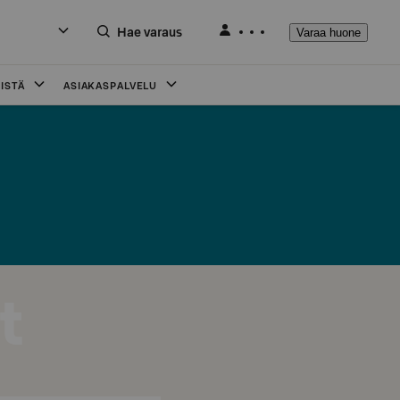
Hae varaus
Varaa huone
ISTÄ
ASIAKASPALVELU
t