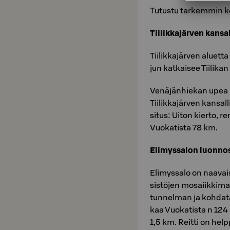
Tu­tus­tu tar­kem­min 
Tii­lik­ka­järven kan­sal
Tii­lik­ka­jär­ven aluet­
jun kat­kai­see Tii­li­ka
Ve­nä­jän­hie­kan upea h
Tii­lik­ka­jär­ven kan­sal­
si­tus: Uiton kier­to, re
Vuo­ka­tis­ta 78 km.
Eli­mys­sa­lon luon­no­
Eli­mys­sa­lo on naa­vai
sis­tö­jen mo­saiik­ki­m
tun­nel­man ja koh­da­
kaa Vuo­ka­tis­ta n 124 
1,5 km. Reit­ti on help­po