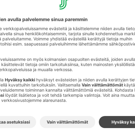
lis­puis­to
 kal­lioi­nen mai­se­ma ovat my­kis­tä­vä näky sa­lo­
t­kon kal­lio­sei­nä­mät pu­toa­vat pys­ty­suo­ri­na
met­riä ja sen reu­na­mil­ta avau­tuu upeat nä­ky­
Hii­den­kier­ros, ren­gas­reit­ti 3-5 km. Reit­ti on
. Hii­den­por­tin etäi­syys Vuo­ka­tis­ta n 50 km.
­den
kan­sal­lis­puis­to
Hossa
si­jait­see n. 200 km
ossa on mo­ni­puo­li­nen päi­vä­ret­ki­koh­de joka
l­let­tu­ja reit­te­jä tau­ko­paik­koi­neen sekä hen­
ia. Alu­eel­la on myös es­teet­tö­miä reit­te­jä pal­
­kal­lion Kaar­ros, ren­gas­reit­ti 8 km. Veden pääl­le
va mah­dol­lis­taa Vä­ri­kal­lion his­to­rial­lis­ten, ki­vi­
e­vien kal­lio­maa­laus­ten tar­kas­te­lun vain muu­ta­
­ti on kes­ki­vaa­ti­va - vaa­ti­va. .