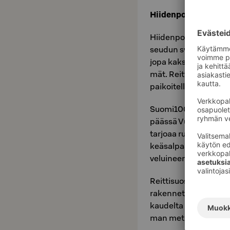
Hii­den­por­tin kan­sal­
Hii­den­por­tin rotko ja
seu­dun sy­dä­mes­sä. Ro
jopa kak­si­kym­men­tä 
mät. Reit­ti­suo­si­tus: 
pai­koi­tel­len vaa­ti­va
Suo­mi100- juh­la­vuo
pääs­sä Vuo­ka­tis­ta. H
tar­jo­aa run­saas­ti huo
keä­sal­paa­via mai­se­m
ve­lui­neen.
Reit­ti­suo­si­tus: Vä­ri
ra­ken­net­tu kat­se­lu­la­
kau­del­ta pe­räi­sin ol
man met­rin pääs­tä. Reit