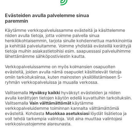
vastaanotosta veloituksetta
BodyRitualsin yli 45€:n arvoisista hoidoista -15%
Vapaalippu Sotkamon Jymyn pesäpallo-otteluun
Polkupyörä veloituksetta 1-4 h
Hotelliedut ovat henkilökohtaisia.
Ota yhteyttä
Sokos Hotels uutiskirje
Hotellien yhteystiedot
Tilaa uutiskirje
Asiakaspalvelun yhteystiedot
›
Saat Sokos Hotellien uusimmat
Palaute
edut ja uutiset sähköpostiisi
kuukausittain.
Anna palautetta
Palkinnot ja sertifikaatit
Sokos Hotels somessa
Sokos
Sokos
Sokos Hotels
Sokos Hotels
Hotels
Hotels
Facebookissa
Instagramissa
Youtubessa
Linkedinissä