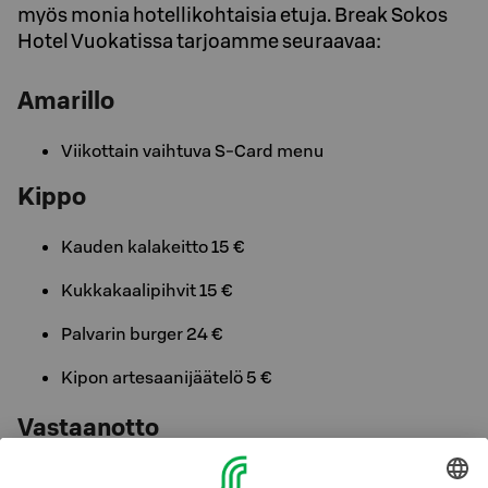
myös monia hotellikohtaisia etuja. Break Sokos
Hotel Vuokatissa tarjoamme seuraavaa:
Amarillo
Viikottain vaihtuva S-Card menu
Kippo
Kauden kalakeitto 15 €
Kukkakaalipihvit 15 €
Palvarin burger 24 €
Kipon artesaanijäätelö 5 €
Vastaanotto
Päivän iltapäivälehdet sekä kahvi ja tee