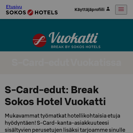
Etusivu
Käyttäjäprofiili
S-Card-edut Vuokatissa
S-Card-edut: Break
Sokos Hotel Vuokatti
Mukavammat työmatkat hotellikohtaisia etuja
hyödyntäen! S-Card-kanta-asiakkuuteesi
sisältyvien perusetujen lisäksi tarjoamme sinulle