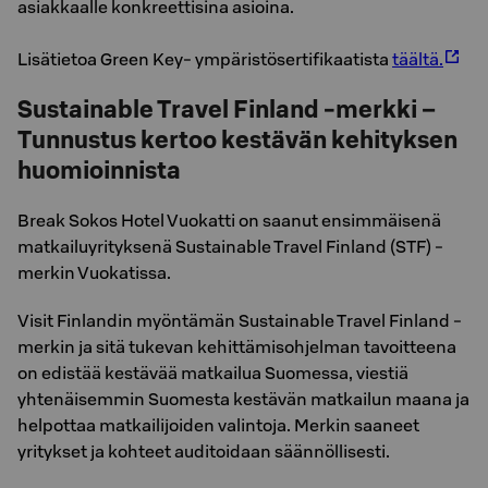
asiakkaalle konkreettisina asioina.
Lisätietoa Green Key- ympäristösertifikaatista
täältä.
Sustainable Travel Finland -merkki –
Tunnustus kertoo kestävän kehityksen
huomioinnista
Break Sokos Hotel Vuokatti on saanut ensimmäisenä
matkailuyrityksenä Sustainable Travel Finland (STF) -
merkin Vuokatissa.
Visit Finlandin myöntämän Sustainable Travel Finland -
merkin ja sitä tukevan kehittämisohjelman tavoitteena
on edistää kestävää matkailua Suomessa, viestiä
yhtenäisemmin Suomesta kestävän matkailun maana ja
helpottaa matkailijoiden valintoja. Merkin saaneet
yritykset ja kohteet auditoidaan säännöllisesti.