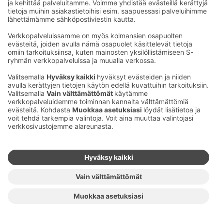
Ota yhteyttä
Sokos Hotels uutiskirje
Hotellien yhteystiedot
Tilaa uutiskirje
Asiakaspalvelun yhteystiedot
›
Saat Sokos Hotellien uusimmat
Palaute
edut ja uutiset sähköpostiisi
kuukausittain.
Anna palautetta
Palkinnot ja sertifikaatit
Sokos Hotels somessa
Sokos
Sokos
Sokos Hotels
Sokos Hotels
Hotels
Hotels
Facebookissa
Instagramissa
Youtubessa
Linkedinissä
Saavutettavuusselosteet
Varausehdot
Käyttöehdot
Tietosuoja
Evästehallinta
Copyright
Medialle