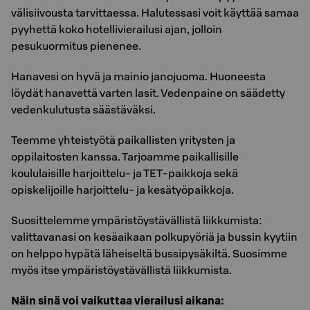
välisiivousta tarvittaessa. Halutessasi voit käyttää samaa
pyyhettä koko hotellivierailusi ajan, jolloin
pesukuormitus pienenee.
Hanavesi on hyvä ja mainio janojuoma. Huoneesta
löydät hanavettä varten lasit. Vedenpaine on säädetty
vedenkulutusta säästäväksi.
Teemme yhteistyötä paikallisten yritysten ja
oppilaitosten kanssa. Tarjoamme paikallisille
koululaisille harjoittelu- ja TET-paikkoja sekä
opiskelijoille harjoittelu- ja kesätyöpaikkoja.
Suosittelemme ympäristöystävällistä liikkumista:
valittavanasi on kesäaikaan polkupyöriä ja bussin kyytiin
on helppo hypätä läheiseltä bussipysäkiltä. Suosimme
myös itse ympäristöystävällistä liikkumista.
Näin sinä voi vaikuttaa vierailusi aikana: