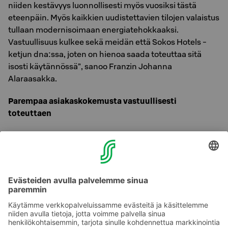
niiden kestävyys luonnollisesti myös vuosiksi tästä
eteenpäin. Myös kaikkien uudistettavien tilojen valaistus
tullaan modernisoimaan energiatehokkaaksi.
Vastuullisuus kulkee sekä meidän että Sokos Hotels -
ketjun dna:ssa, joten on hienoa saada toteuttaa sitä
isosti käytännössä”, sanoo Franzin Johanna
Alaraasakka.
Parempaa asiakaskokemusta vastuullisesti
toteuttaen
”Hotellillamme on jo vuosia ollut Green Key-sertifikaatti
ja Sustainable Travel Finland (STF) -merkki. Haluamme
henkilökuntamme kanssa jatkaa vastuullisuuden
kehittämisen tiellä arjen tekemisissämme. On hienoa,
että tämän uudistuksen myötä myös koko
hotellikiinteistön osalta tapahtuu positiivista kehitystä
entistä kestävämmän matkailun mahdollistamiseksi”,
iloitsee hotellipäällikkö Tuula Seppänen.