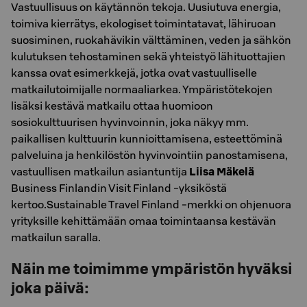
Vastuullisuus on käytännön tekoja. Uusiutuva energia,
toimiva kierrätys, ekologiset toimintatavat, lähiruoan
suosiminen, ruokahävikin välttäminen, veden ja sähkön
kulutuksen tehostaminen sekä yhteistyö lähituottajien
kanssa ovat esimerkkejä, jotka ovat vastuulliselle
matkailutoimijalle normaaliarkea. Ympäristötekojen
lisäksi kestävä matkailu ottaa huomioon
sosiokulttuurisen hyvinvoinnin, joka näkyy mm.
paikallisen kulttuurin kunnioittamisena, esteettöminä
palveluina ja henkilöstön hyvinvointiin panostamisena,
vastuullisen matkailun asiantuntija
Liisa Mäkelä
Business Finlandin Visit Finland -yksiköstä
kertoo.Sustainable Travel Finland -merkki on ohjenuora
yrityksille kehittämään omaa toimintaansa kestävän
matkailun saralla.
Näin me toimimme ympäristön hyväksi
joka päivä: