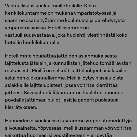
Vastuullisuus kuuluu meille kaikille. Koko
henkilökuntamme on mukana ympäristötyössä ja
saamme osana työtämme koulutusta ja perehdytystä
ympäristöasioissa. Hotellissamme on
vastuullisuusvastaava, joka huolehtii viestinnästä koko
hotellin henkilökunnalle.
Hotellimme noudattaa jätteiden asianmukaisesta
lajittelusta jätelain ja kunnallisten jätehuoltomääräysten
mukaisesti. Meillä on selkeät lajitteluohjeet asiakkaille
sekä henkilökunnallemme. Meillä löytyy hissiauloista
asiakkaille lajittelupisteet, jossa voit itse kierrättää
jätteesi. Siivoushenkilökuntamme huolehtii huoneen
pöydälle jättämäsi pullot, lasit ja paperit puolestasi
kierrätykseen.
Huoneiden siivouksessa käytämme ympäristömerkittyjä
siivousaineita. Yöpyessäsi meillä useamman yön voit itse
vaikuttaa huoneesi siivoustiheyteen – eli pyytää