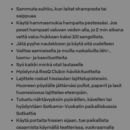
Sammuta suihku, kun laitat shampoota tai
saippuaa
Käytä hammasmukia hampaita pestessäsi. Jos
peset hampaat valuvan veden alla, jo 2 min aikana
vettä valuu hukkaan kaksi 10l sangollista.
Jätä pyyhe naulakkoon ja käytä sitä uudelleen
Valitse aamiaisella ja muilla ruokailuilla lähi-,
luomu- ja kasvituotteita
Syö kaikki minkä otat lautaselle
Hyödynnä ResQ Clubin hävikkituotteita
Lajittele roskat hissiaulan lajittelupisteisiin.
Huoneen pöydälle jättämäsi pullot, paperit ja lasit
huonesiivous lajittelee eteenpäin.
Tutustu nähtävyyksiin pyöräillen, kävellen tai
hyödyntäen Sotkamo-Vuokatin paikallisbussia
Sotkattia
Käytä portaita hissien sijaan, tue paikallista
osaamista käymällä teatterissa, vuokraamalla