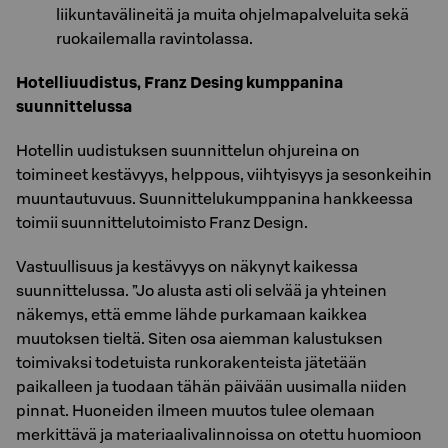
liikuntavälineitä ja muita ohjelmapalveluita sekä
ruokailemalla ravintolassa.
Hotelliuudistus, Franz Desing kumppanina
suunnittelussa
Hotellin uudistuksen suunnittelun ohjureina on
toimineet kestävyys, helppous, viihtyisyys ja sesonkeihin
muuntautuvuus. Suunnittelukumppanina hankkeessa
toimii suunnittelutoimisto Franz Design.
Vastuullisuus ja kestävyys on näkynyt kaikessa
suunnittelussa. ”Jo alusta asti oli selvää ja yhteinen
näkemys, että emme lähde purkamaan kaikkea
muutoksen tieltä. Siten osa aiemman kalustuksen
toimivaksi todetuista runkorakenteista jätetään
paikalleen ja tuodaan tähän päivään uusimalla niiden
pinnat. Huoneiden ilmeen muutos tulee olemaan
merkittävä ja materiaalivalinnoissa on otettu huomioon