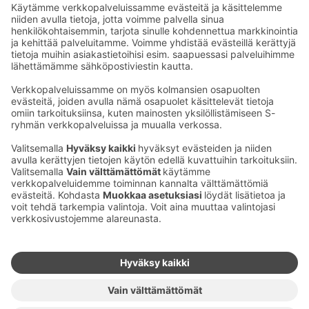
1100 (pvm/mpm), sales.kajaanivuokatti@sok.fi.
Ota yhteyttä
Sokos Hotels uutiskirje
Hotellien yhteystiedot
Tilaa uutiskirje
Asiakaspalvelun yhteystiedot
›
Saat Sokos Hotellien uusimmat
Palaute
edut ja uutiset sähköpostiisi
kuukausittain.
Anna palautetta
Palkinnot ja sertifikaatit
Sokos Hotels somessa
Sokos
Sokos
Sokos Hotels
Sokos Hotels
Hotels
Hotels
Facebookissa
Instagramissa
Youtubessa
Linkedinissä
Saavutettavuusselosteet
Varausehdot
Käyttöehdot
Tietosuoja
Evästehallinta