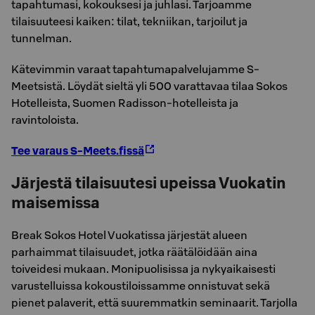
tapahtumasi, kokouksesi ja juhlasi. Tarjoamme
tilaisuuteesi kaiken: tilat, tekniikan, tarjoilut ja
tunnelman.
Kätevimmin varaat tapahtumapalvelujamme S-
Meetsistä. Löydät sieltä yli 500 varattavaa tilaa Sokos
Hotelleista, Suomen Radisson-hotelleista ja
ravintoloista.
Tee varaus S-Meets.fissä
Järjestä tilaisuutesi upeissa Vuokatin
maisemissa
Break Sokos Hotel Vuokatissa järjestät alueen
parhaimmat tilaisuudet, jotka räätälöidään aina
toiveidesi mukaan. Monipuolisissa ja nykyaikaisesti
varustelluissa kokoustiloissamme onnistuvat sekä
pienet palaverit, että suuremmatkin seminaarit. Tarjolla