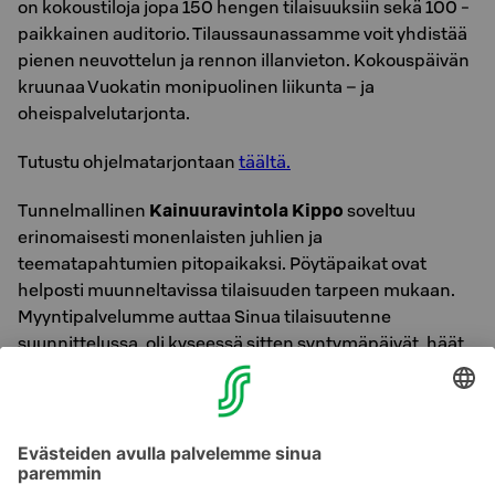
on kokoustiloja jopa 150 hengen tilaisuuksiin sekä 100 -
paikkainen auditorio. Tilaussaunassamme voit yhdistää
pienen neuvottelun ja rennon illanvieton. Kokouspäivän
kruunaa Vuokatin monipuolinen liikunta – ja
oheispalvelutarjonta.
Tutustu ohjelmatarjontaan
täältä.
Tunnelmallinen
Kainuuravintola Kippo
soveltuu
erinomaisesti monenlaisten juhlien ja
teematapahtumien pitopaikaksi. Pöytäpaikat ovat
helposti muunneltavissa tilaisuuden tarpeen mukaan.
Myyntipalvelumme auttaa Sinua tilaisuutenne
suunnittelussa, oli kyseessä sitten syntymäpäivät, häät,
peijaiset, pikkujoulut tai vaikka kaveriporukan
teemajuhlat.
Lisätietoja:
Break Sokos Hotel Vuokatin myyntipalvelu puh. 010 783