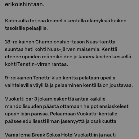
erikoishintaan.
Katinkulta tarjoaa kolmella kentällä elämyksiä kaiken
tasoisille pelaajille.
18-reikäinen Championship-tason Nuas-kenttä
suuntaa heti kohti Nuas-järven maisemia. Kenttä
etenee upeiden männiköiden ja kanervikoiden keskellä
kohti Tenetin-virran rantaa.
9-reikäinen Tenetti-klubikenttä pelataan upeilla
vaihtelevilla väylillä ja pelaaminen kentällä on joustavaa.
Vuokatti par 3 jokamieskenttä antaa kaikille
mahdollisuuden päästä ottamaan helpot ensiaskeleet
upean lajin parissa. Pelaamaan Vuokatti-kentälle
pääsee edullisesti ilman jäsenyyttä ja osakkuutta.
Varaa loma Break Sokos Hotel Vuokattiin ja nauti