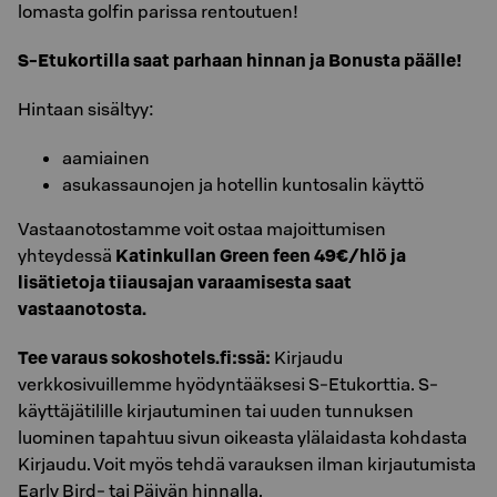
lomasta golfin parissa rentoutuen!
S-Etukortilla saat parhaan hinnan ja Bonusta päälle!
Hintaan sisältyy:
aamiainen
asukassaunojen ja hotellin kuntosalin käyttö
Vastaanotostamme voit ostaa majoittumisen
yhteydessä
Katinkullan Green feen 49€/hlö ja
lisätietoja tiiausajan varaamisesta saat
vastaanotosta.
Tee varaus sokoshotels.fi:ssä:
Kirjaudu
verkkosivuillemme hyödyntääksesi S-Etukorttia. S-
käyttäjätilille kirjautuminen tai uuden tunnuksen
luominen tapahtuu sivun oikeasta ylälaidasta kohdasta
Kirjaudu. Voit myös tehdä varauksen ilman kirjautumista
Early Bird- tai Päivän hinnalla.