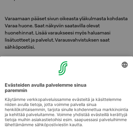
Varaamaan pääset sivun oikeasta yläkulmasta kohdasta
Varaa huone. Saat näkyviin saatavilla olevat
huonehinnat. Lisää varaukseesi myös haluamasi
lisätuotteet ja palvelut. Varausvahvistuksen saat
sähköpostiisi.
Hinta on vapaa-ajan alkaen-hinta S-ryhmän
asiakasomistajille. Hinnasta saa S-Etukortilla Bonusta,
mutta ei muita hintaetuja. Hinta ei myöskään kerrytä
muiden kanta-asiakasohjelmien etuja tai pisteitä.
Saatavuus ja hinta vaihtelevat päivän mukaan.
Lisätietoja:
sales.kajaanivuokatti@sokoshotels.fi tai
puh. 010 783 1000 (pvm/mpm)