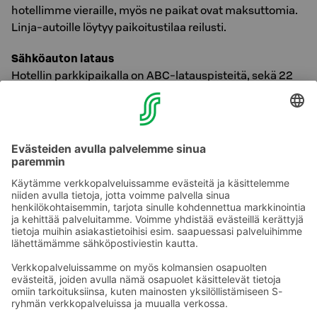
hotellimme vieraille, myös ne paikat ovat maksuttomia.
Linja-autoille löytyy paikoitustilaa reilusti.
Sähköauton lataus
Hotellin parkkipaikalla on ABC-latauspisteitä, sekä 22
kW että 150 kW CCS - pisteitä.
Lataus aloitetaan ja maksetaan "ABC-mobiili" -
sovelluksella. Hinnat vaihtelevat 0,2 EUR/kWh ja 0,35
EUR/kWh välillä riippuen sijainnista ja
latausnopeudesta. Katso sovelluksesta kunkin sijainnin
tarkat kustannukset.
Ota yhteyttä
Sokos Hotels uutiskirje
Hotellien yhteystiedot
Tilaa uutiskirje