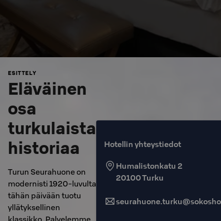
ESITTELY
Eläväinen
osa
turkulaista
historiaa
Hotellin yhteystiedot
Humalistonkatu 2
Turun Seurahuone on
20100
Turku
modernisti 1920-luvulta
tähän päivään tuotu
seurahuone.turku@sokoshot
yllätyksellinen
klassikko. Palvelemme