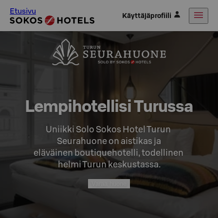
Etusivu
Käyttäjäprofiili
Lempihotellisi Turussa
Uniikki Solo Sokos Hotel Turun 
Seurahuone on aistikas ja

eläväinen boutiquehotelli, todellinen 
helmi Turun keskustassa.
Varaa huone