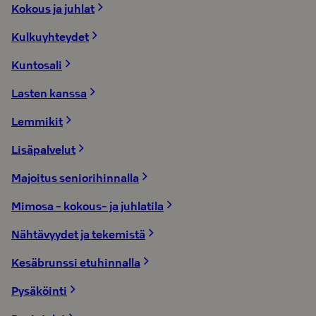
Kokous ja juhlat
Kulkuyhteydet
Kuntosali
Lasten kanssa
Lemmikit
Lisäpalvelut
Majoitus seniorihinnalla
Mimosa - kokous- ja juhlatila
Nähtävyydet ja tekemistä
Kesäbrunssi etuhinnalla
Pysäköinti