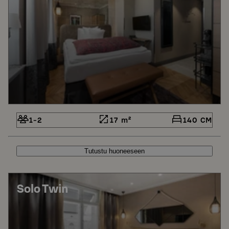
1-2
17 m²
140 CM
Tutustu huoneeseen
Solo Twin