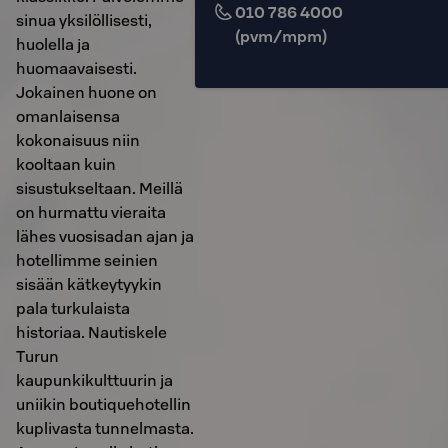
010 786 4000
sinua yksilöllisesti,
(pvm/mpm)
huolella ja
huomaavaisesti.
Jokainen huone on
omanlaisensa
kokonaisuus niin
kooltaan kuin
sisustukseltaan. Meillä
on hurmattu vieraita
lähes vuosisadan ajan ja
hotellimme seinien
sisään kätkeytyykin
pala turkulaista
historiaa. Nautiskele
Turun
kaupunkikulttuurin ja
uniikin boutiquehotellin
kuplivasta tunnelmasta.