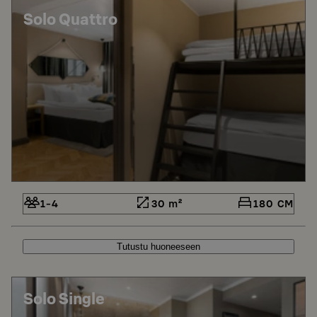
Solo Quattro
1-4
30 m²
180 CM
Tutustu huoneeseen
Solo Single