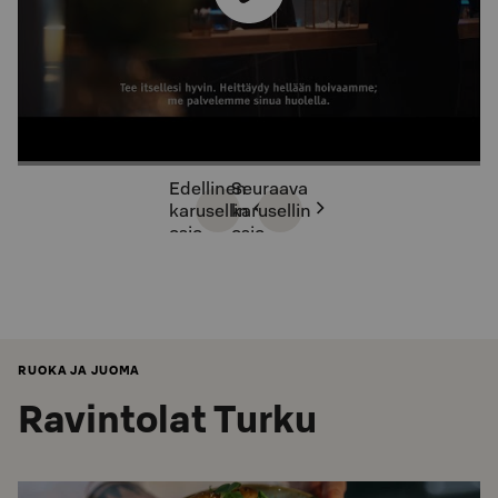
Edellinen
Seuraava
karusellin
karusellin
osio
osio
RUOKA JA JUOMA
Ravintolat Turku