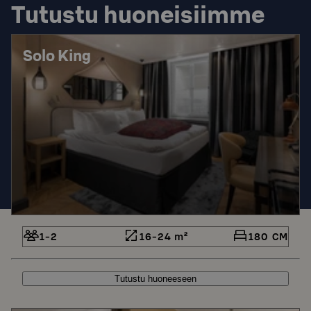
Tutustu huoneisiimme
Solo King
1-2
16-24 m²
180 CM
Tutustu huoneeseen