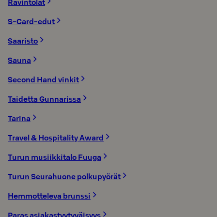
Ravintolat
S-Card-edut
Saaristo
Sauna
Second Hand vinkit
Taidetta Gunnarissa
Tarina
Travel & Hospitality Award
Turun musiikkitalo Fuuga
Turun Seurahuone polkupyörät
Hemmotteleva brunssi
Paras asiakastyytyväisyys