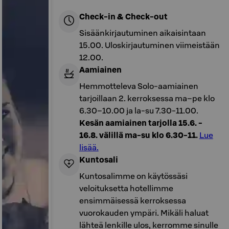
Check-in & Check-out
Sisäänkirjautuminen aikaisintaan
15.00. Uloskirjautuminen viimeistään
12.00.
Aamiainen
Hemmotteleva Solo-aamiainen
tarjoillaan 2. kerroksessa ma–pe klo
6.30–10.00 ja la-su 7.30-11.00.
Kesän aamiainen tarjolla 15.6. -
16.8. välillä ma-su klo 6.30-11.
Lue
lisää.
Kuntosali
Kuntosalimme on käytössäsi
veloituksetta hotellimme
ensimmäisessä kerroksessa
vuorokauden ympäri. Mikäli haluat
lähteä lenkille ulos, kerromme sinulle