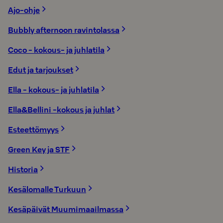
Ajo-ohje
Bubbly afternoon ravintolassa
Coco - kokous- ja juhlatila
Edut ja tarjoukset
Ella - kokous- ja juhlatila
Ella&Bellini -kokous ja juhlat
Esteettömyys
Green Key ja STF
Historia
Kesälomalle Turkuun
Kesäpäivät Muumimaailmassa