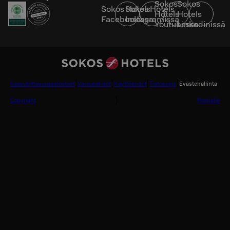
Sokos
Sokos
Sokos Hotels
Sokos Hotels
Hotels
Hotels
Facebookissa
Instagramissa
Youtubessa
Linkedinissä
Saavutettavuusselosteet
Varausehdot
Käyttöehdot
Tietosuoja
Evästehallinta
Copyright
Medialle