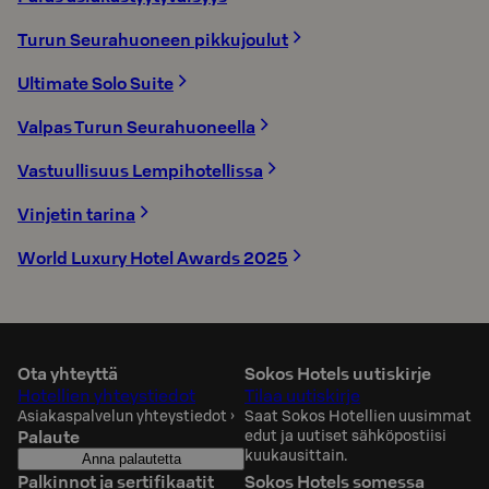
Turun Seurahuoneen pikkujoulut
Ultimate Solo Suite
Valpas Turun Seurahuoneella
Vastuullisuus Lempihotellissa
Vinjetin tarina
World Luxury Hotel Awards 2025
Ota yhteyttä
Sokos Hotels uutiskirje
Hotellien yhteystiedot
Tilaa uutiskirje
Asiakaspalvelun yhteystiedot
›
Saat Sokos Hotellien uusimmat
Palaute
edut ja uutiset sähköpostiisi
kuukausittain.
Anna palautetta
Palkinnot ja sertifikaatit
Sokos Hotels somessa