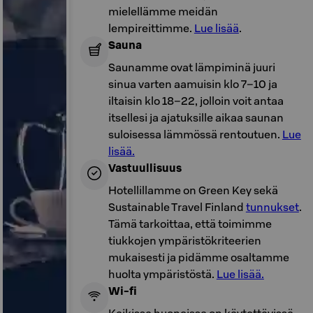
mielellämme meidän
lempireittimme.
Lue lisää
.
Sauna
Saunamme ovat lämpiminä juuri
sinua varten aamuisin klo 7–10 ja
iltaisin klo 18–22, jolloin voit antaa
itsellesi ja ajatuksille aikaa saunan
suloisessa lämmössä rentoutuen.
Lue
lisää.
Vastuullisuus
Hotellillamme on Green Key sekä
Sustainable Travel Finland
tunnukset
.
Tämä tarkoittaa, että toimimme
tiukkojen ympäristökriteerien
mukaisesti ja pidämme osaltamme
huolta ympäristöstä.
Lue lisää.
Wi-fi