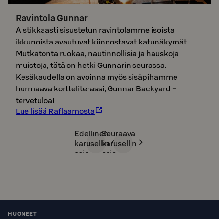
Ravintola Gunnar
Aistikkaasti sisustetun ravintolamme isoista
ikkunoista avautuvat kiinnostavat katunäkymät.
Mutkatonta ruokaa, nautinnollisia ja hauskoja
muistoja, tätä on hetki Gunnarin seurassa.
Kesäkaudella on avoinna myös sisäpihamme
hurmaava kortteliterassi, Gunnar Backyard –
tervetuloa!
Lue lisää Raflaamosta
Edellinen
Seuraava
karusellin
karusellin
osio
osio
HUONEET