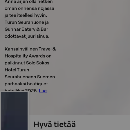
Anna arjen olla hetken
oman onnensa nojassa
ja tee itsellesi hyvin.
Turun Seurahuone ja
Gunnar Eatery & Bar
odottavat juuri sinua.
Kansainvälinen Travel &
Hospitality Awards on
palkinnut Solo Sokos
Hotel Turun
Seurahuoneen Suomen
parhaaksi boutique-
hotelliksi 2025.
Lue
lisää>>
Hyvä tietää