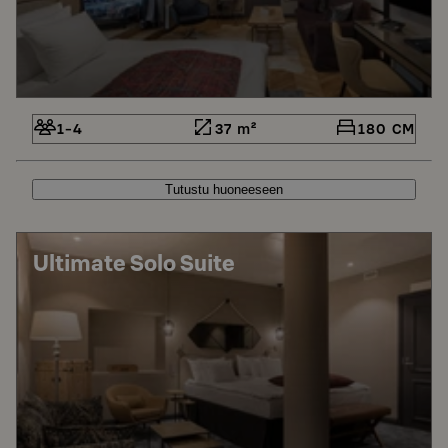
1-4
37 m²
180 CM
Tutustu huoneeseen
Ultimate Solo Suite