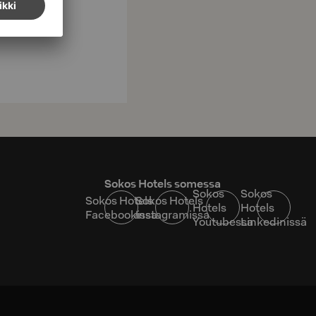
Sokos Hotels somessa
Sokos
Sokos
Sokos Hotels
Sokos Hotels
Hotels
Hotels
Facebookissa
Instagramissa
Youtubessa
Linkedinissä