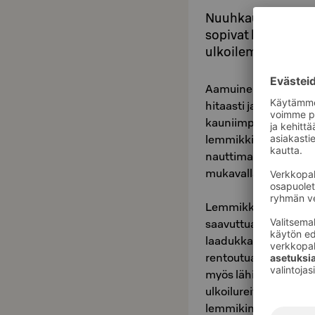
Nuuhkaus ja sievä
sopivat huoneet sit
ulkoilemaan ja na
Aamuinen kaupunki her
hitaasti ja välkehtie
kauniimpi aamulenkki
lemmikkisi kanssa. 
nauttimaan herkuista
mukavalla pedillä.
Lemmikkiystävämme p
saavuttuaan, sillä he
laadukkaita herkutte
rentoutua ja nauttia 
myös lähialueen kar
ulkoilureittiehdotuk
lemmikin kanssa yht