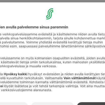
 hännän heilautus tervehdykseksi. Olemme valinneet l
en, että niistä on mahdollisimman helppo ja lyhyt reitt
uttimaan kaupungista.
ää verkkaisesti yönjäljiltä, Aurajoki virtaa
n auringon ensisäteistä. Mikä olisikaan
, kuin kierros jokirannassa yhdessä
Lenkin jälkeen lemmikin on mukava jäädä
 hotellihuoneen rauhaan ja levähtää hetki
ääsevät nauttimaan herkuista, vaikka heti
idän oma tervetuliaispaketti sisältää
lutuotteita. Haluamme, että voitte yhdessä
lomastanne, joten tervetulopaketti sisältää
tan sekä kerromme mielellämme
sia ja autamme löytämään vaihtoehtoja
eiseen tekemiseen Turussa.