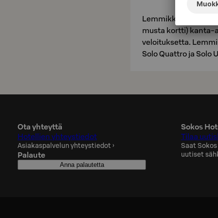
Lemmikkihuoneen lis
musta kortti) kanta
veloituksetta. Lemmi
Solo Quattro ja Sol
Ota yhteyttä
Sokos Hote
Hotellien yhteystiedot
Tilaa uutis
Asiakaspalvelun yhteystiedot
›
Saat Sokos
Palaute
uutiset säh
Anna palautetta