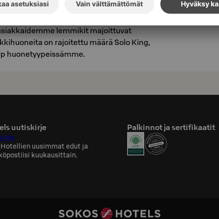
ämaksu on 15€/vrk ja S-Card (punainen tai
-asiakkaidemme lemmikit majoittuvat
kkihuoneita on rajoitettu määrä Solo King,
o Up huonetyypeissämme.
ls uutiskirje
Palkinnot ja sertifikaatit
kirje
 Hotellien uusimmat edut ja
köpostiisi kuukausittain.