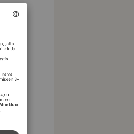
emmikeille
i lähteä