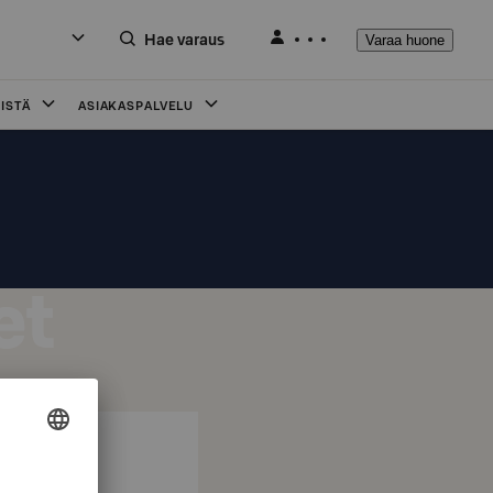
Hae varaus
Varaa huone
ISTÄ
ASIAKASPALVELU
et