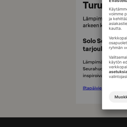
Turun Seu
Lämpimästi tervetu
arkeen kuin juhlaa
Solo Sokos Hot
tarjoukset
Lämpimästi tervetul
Seurahuoneelle. Tältä 
inspiroivaan vierailu
Iltapäivien kuplivaa