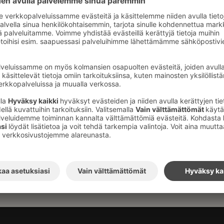
rahuoneella
loa kauniiseen Turkuun. Turun Seurahuoneelta saat l
n!
el Turun Seurahuoneen edut ja
oa vieraaksemme Solo Sokos Hotel Turun
sivulta löydät vinkkejä hotellivierailuun ja
un Turun seudulla.
 hemmottelua ravintola Gunnarissa