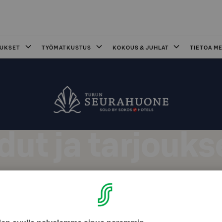
OUKSET
TYÖMATKUSTUS
KOKOUS & JUHLAT
TIETOA ME
dut ja tarjouks
rjoukset Solo Sokos Hotel