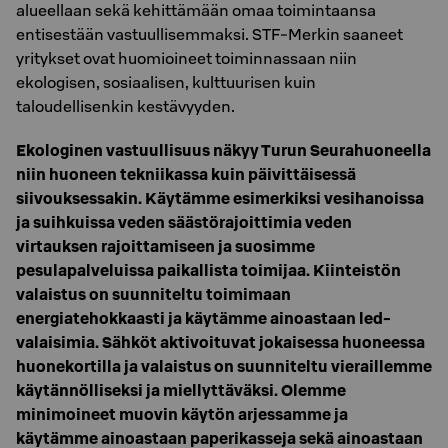
alueellaan sekä kehittämään omaa toimintaansa
entisestään vastuullisemmaksi. STF-Merkin saaneet
yritykset ovat huomioineet toiminnassaan niin
ekologisen, sosiaalisen, kulttuurisen kuin
taloudellisenkin kestävyyden.
Ekologinen vastuullisuus näkyy Turun Seurahuoneella
niin huoneen tekniikassa kuin päivittäisessä
siivouksessakin. Käytämme esimerkiksi vesihanoissa
ja suihkuissa veden säästörajoittimia veden
virtauksen rajoittamiseen ja suosimme
pesulapalveluissa paikallista toimijaa. Kiinteistön
valaistus on suunniteltu toimimaan
energiatehokkaasti ja käytämme ainoastaan led-
valaisimia. Sähköt aktivoituvat jokaisessa huoneessa
huonekortilla ja valaistus on suunniteltu vieraillemme
käytännölliseksi ja miellyttäväksi. Olemme
minimoineet muovin käytön arjessamme ja
käytämme ainoastaan paperikasseja sekä ainoastaan