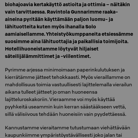
biohajoavia kertakäyttö astioita ja ottimia – näitäkin
vain tarvittaessa. Ravintola Gunnarimme raaka-
aineina pyritään käyttämään paljon luomu- ja
lähituotteita kuten myös ihanalla Solo
aamiaisellamme. Yhteistyökumppaneita etsiessämme
suosimme aina lähituottajia ja paikallisia toimijoita.
Hotellihuoneistamme löytyvät hiljaiset
säteilijälämmittimet ja -viilentimet.
Pyrimme arjessa minimoimaan paperinkulutuksen ja
kierrätämme jätteet tehokkaasti. Myös vieraillamme on
mahdollisuus toimia vastuullisesti lajittelemalla vierailun
aikana tulleet jätteet jo oman huoneensa
lajitteluroskakoriin. Vieraamme voi myös käyttää
pyyhkeitä useammin kuin kerran säästääkseen vettä,
sillä välisiivous tehdään huoneisiin vain pyydettäessä.
Kannustamme vieraitamme tutustumaan viehättävään
kaupunkiimme ympäristöystävällisesti joko jalan tai