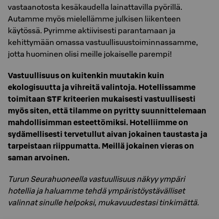
vastaanotosta kesäkaudella lainattavilla pyörillä.
Autamme myös mielellämme julkisen liikenteen
käytössä. Pyrimme aktiivisesti parantamaan ja
kehittymään omassa vastuullisuustoiminnassamme,
jotta huominen olisi meille jokaiselle parempi!
Vastuullisuus on kuitenkin muutakin kuin
ekologisuutta ja vihreitä valintoja. Hotellissamme
toimitaan STF kriteerien mukaisesti vastuullisesti
myös siten, että tilamme on pyritty suunnittelemaan
mahdollisimman esteettömiksi. Hotelliimme on
sydämellisesti tervetullut aivan jokainen taustasta ja
tarpeistaan riippumatta. Meillä jokainen vieras on
saman arvoinen.
Turun Seurahuoneella vastuullisuus näkyy ympäri
hotellia ja haluamme tehdä ympäristöystävälliset
valinnat sinulle helpoksi, mukavuudestasi tinkimättä.