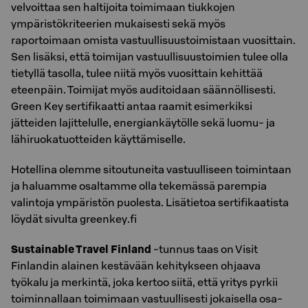
velvoittaa sen haltijoita toimimaan tiukkojen
ympäristökriteerien mukaisesti sekä myös
raportoimaan omista vastuullisuustoimistaan vuosittain.
Sen lisäksi, että toimijan vastuullisuustoimien tulee olla
tietyllä tasolla, tulee niitä myös vuosittain kehittää
eteenpäin. Toimijat myös auditoidaan säännöllisesti.
Green Key sertifikaatti antaa raamit esimerkiksi
jätteiden lajittelulle, energiankäytölle sekä luomu- ja
lähiruokatuotteiden käyttämiselle.
Hotellina olemme sitoutuneita vastuulliseen toimintaan
ja haluamme osaltamme olla tekemässä parempia
valintoja ympäristön puolesta. Lisätietoa sertifikaatista
löydät sivulta greenkey.fi
Sustainable Travel Finland
-tunnus taas on Visit
Finlandin alainen kestävään kehitykseen ohjaava
työkalu ja merkintä, joka kertoo siitä, että yritys pyrkii
toiminnallaan toimimaan vastuullisesti jokaisella osa-