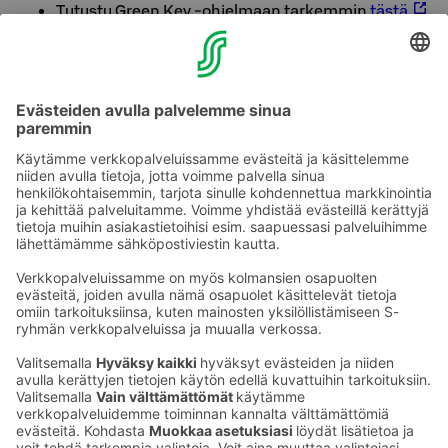
Tutustu Green Key -ohjelmaan tarkemmin
tästä.
Tutustu Sustainable Travel Finland -ohjelmaan
tarkemmin
tästä.
Sokos Hotels ja vastuullisuus tutustuu lisää
tästä.
Valitsemalla Green Key -merkityn hotellin olet
mukana edistämässä vastuullista ja kestävämpää
matkailua. Kiitos että välität!
Ota yhteyttä
Sokos Hotels uutiskirje
Hotellien yhteystiedot
Tilaa uutiskirje
Asiakaspalvelun yhteystiedot
›
Saat Sokos Hotellien uusimmat
Palaute
edut ja uutiset sähköpostiisi
kuukausittain.
Anna palautetta
Palkinnot ja sertifikaatit
Sokos Hotels somessa
Sokos
Sokos
Sokos Hotels
Sokos Hotels