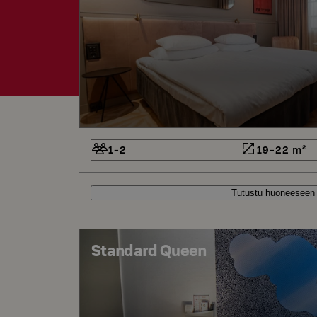
1-2
19-22 m²
Tutustu huoneeseen
Standard Queen