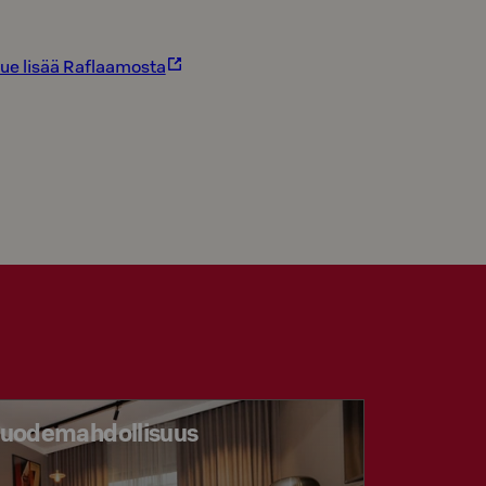
ue lisää Raflaamosta
ävuodemahdollisuus