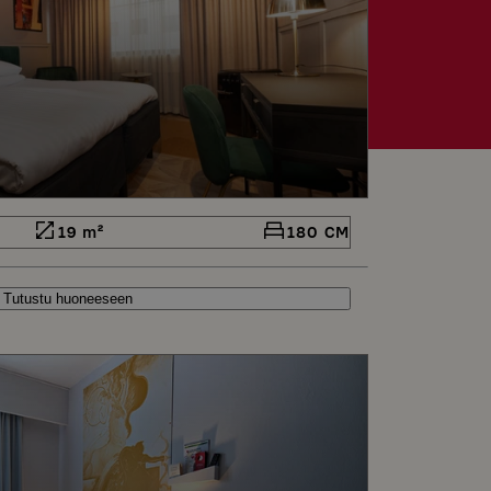
19 m²
180 CM
Tutustu huoneeseen