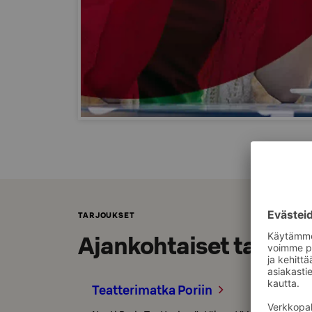
TARJOUKSET
Ajankohtaiset tarjouk
Teatterimatka Poriin