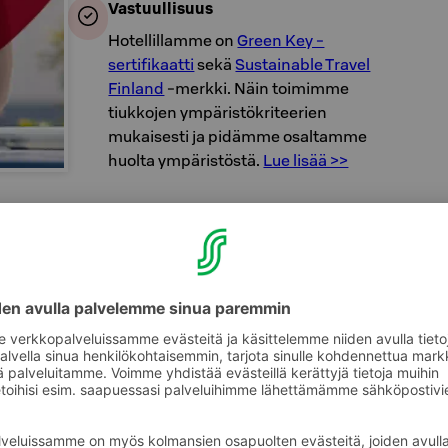
Vastuullisuus
Hotellillamme on
Green Key -
sertifikaatti
sekä
Sustainable Travel
Finland
-merkki. Näin toimimme
tiukkojen ympäristökriteerien
mukaisesti ja pidämme osaltamme
huolta ympäristöstä.
Lue lisää >>
set ja edut