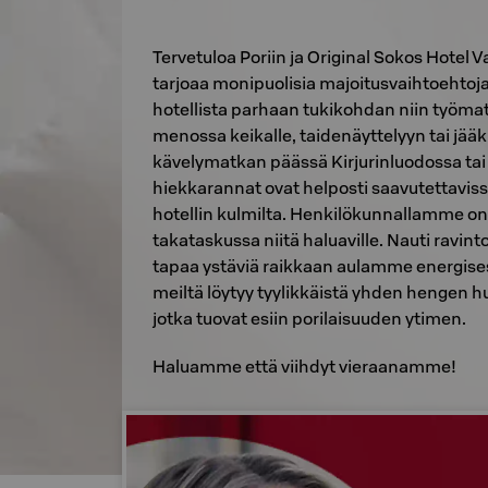
Tervetuloa Poriin ja Original Sokos Hotel
tarjoaa monipuolisia majoitusvaihtoehtoja
hotellista parhaan tukikohdan niin työmat
menossa keikalle, taidenäyttelyyn tai jääk
kävelymatkan päässä Kirjurinluodossa tai is
hiekkarannat ovat helposti saavutettavissa 
hotellin kulmilta. Henkilökunnallamme 
takataskussa niitä haluaville. Nauti ravint
tapaa ystäviä raikkaan aulamme energise
meiltä löytyy tyylikkäistä yhden hengen h
jotka tuovat esiin porilaisuuden ytimen.
Haluamme että viihdyt vieraanamme!