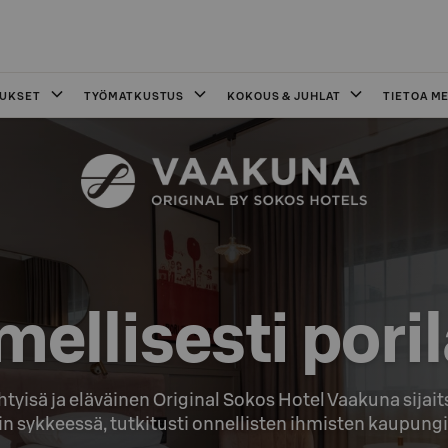
OUKSET
TYÖMATKUSTUS
KOKOUS & JUHLAT
TIETOA ME
ellisesti pori
htyisä ja eläväinen Original Sokos Hotel Vaakuna sijait
in sykkeessä, tutkitusti onnellisten ihmisten kaupungi