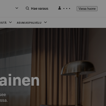
Hae varaus
Varaa huone
ISTÄ
ASIAKASPALVELU
lainen
see

ssa.