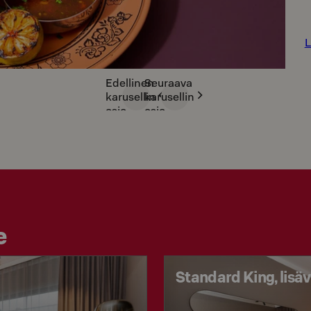
L
Edellinen
Seuraava
karusellin
karusellin
osio
osio
e
Standard King, lis