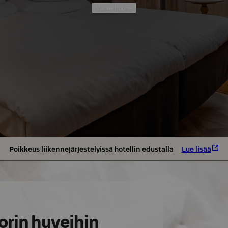
Varaa huone
Poikkeus liikennejärjestelyissä hotellin edustalla
Lue lisää
Porin huveihin