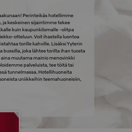
 Vaakunaan! Perinteikäs hotellimme
, ja keskeinen sijaintimme tekee
kalle kuin kaupunkilomalle -olitpa
iekko-otteluun. Voit ihastella luontoa
tahtaa torille kahville. Lisäksi Yyterin
bussilla, joka lähtee torilta ihan tuosta
on aina muutama mainio menovinkki
oloidemme palveluista, tee töitä tai
ssä tunnelmassa. Hotellihuoneita
uoneista uniikkeihin teemahuoneisiin,