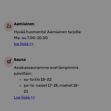
Aamiainen
Hyvää huomenta! Aamiainen tarjolla:
Ma–su 7.00-10.30
lue lisää >>
Sauna
Asiakassaunamme ovat lämpiminä
päivittäin:
su-to klo 18-22
pe-la: naiset 17-19, miehet 19-
21
Lue lisää >>