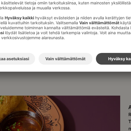
ä Porin Vaakunassa.
Edellinen
Seuraava
karusellin
karusellin
osio
osio
A
R
T
m