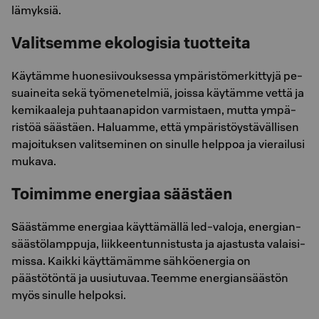
lä­myk­siä.
Valitsemme ekologisia tuotteita
Käy­täm­me huo­ne­sii­vouk­ses­sa ym­pä­ris­tö­mer­kit­ty­jä pe­
suai­nei­ta sekä työ­me­ne­tel­miä, jois­sa käy­täm­me vettä ja
ke­mi­kaa­le­ja puh­taa­na­pi­don var­mis­taen, mutta ym­pä­
ris­töä sääs­täen. Ha­luam­me, että ym­pä­ris­töys­tä­väl­li­sen
ma­joi­tuk­sen va­lit­se­mi­nen on si­nul­le help­poa ja vie­rai­lusi
mu­ka­va.
Toimimme energiaa säästäen
Sääs­täm­me ener­gi­aa käyt­tä­mäl­lä led-va­lo­ja, ener­gian­
sääs­tö­lamp­pu­ja, liik­keen­tun­nis­tus­ta ja ajas­tus­ta va­lai­si­
mis­sa. Kaikki käyttämämme sähköenergia on
päästötöntä ja uusiutuvaa. Teem­me ener­gian­sääs­tön
myös si­nul­le hel­pok­si.