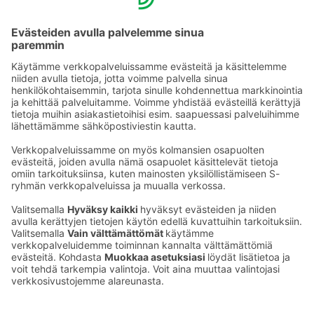
töys­tä­väl­li­siä kul­ku­vä­li­nei­tä. Meillä on paikkoja
sähköauton lataukseen ja lainaamme polkupyöriä
lähialueella liikkumiseen. Kysy lisää vas­taa­no­tos­tam­me,
au­tam­me mie­lel­läm­me.
Lue lisää Green Key -ympäristömerkistä >>
Ota yhteyttä
Sokos Hotels uutiskirje
Hotellien yhteystiedot
Tilaa uutiskirje
Asiakaspalvelun yhteystiedot
›
Saat Sokos Hotellien uusimmat
Palaute
edut ja uutiset sähköpostiisi
kuukausittain.
Anna palautetta
Palkinnot ja sertifikaatit
Sokos Hotels somessa
Sokos
Sokos
Sokos Hotels
Sokos Hotels
Hotels
Hotels
Facebookissa
Instagramissa
Youtubessa
Linkedinissä