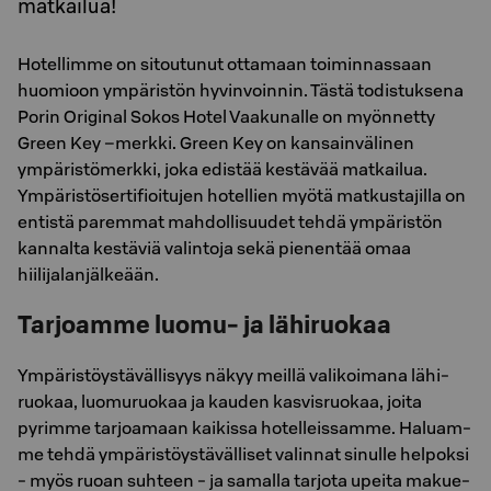
matkailua!
Hotellimme on sitoutunut ottamaan toiminnassaan
huomioon ympäristön hyvinvoinnin. Tästä todistuksena
Porin Original Sokos Hotel Vaakunalle on myönnetty
Green Key –merkki. Green Key on kansainvälinen
ympäristömerkki, joka edistää kestävää matkailua.
Ympäristösertifioitujen hotellien myötä matkustajilla on
entistä paremmat mahdollisuudet tehdä ympäristön
kannalta kestäviä valintoja sekä pienentää omaa
hiilijalanjälkeään.
Tarjoamme luomu- ja lähiruokaa
Ym­pä­ris­töys­tä­väl­li­syys näkyy meil­lä va­li­koi­ma­na lä­hi­
ruo­kaa, luo­mu­ruo­kaa ja kau­den kas­vis­ruo­kaa, joita
pyrimme tarjoamaan kaikissa hotelleissamme. Ha­luam­
me tehdä ym­pä­ris­töys­tä­väl­li­set va­lin­nat si­nul­le hel­pok­si
- myös ruoan suh­teen - ja sa­mal­la tar­jo­ta upei­ta ma­kue­