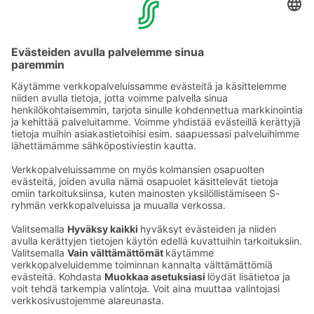
myyntipalvelu puh. 029 004 2002 /
sales.pori@sokoshotels.fi (ma-pe 8-16).
Katso myös paikalliset nähtävyydet
täältä!
Puhelun hinta >>
Ota yhteyttä
Sokos Hotels uutiskirje
Hotellien yhteystiedot
Tilaa uutiskirje
Asiakaspalvelun yhteystiedot
›
Saat Sokos Hotellien uusimmat
Palaute
edut ja uutiset sähköpostiisi
kuukausittain.
Anna palautetta
Palkinnot ja sertifikaatit
Sokos Hotels somessa
Sokos
Sokos
Sokos Hotels
Sokos Hotels
Hotels
Hotels
Facebookissa
Instagramissa
Youtubessa
Linkedinissä