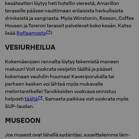
kesäteatteri löytyy heti hotellin vierestä, Amarillon
terassille pääsee nauttimaan erilaisista herkullisista
drinkeistä ja sangriasta. Myös Winstonin, Rosson, Coffee
Housen ja Toreron terassit palvelevat koko kesän. Katso
lisää
Raflaamosta
!
VESIURHEILUA
Kokemäenjoen rannalta löytyy tekemistä moneen
makuun! Voit vuokrata vesijetin täältä ja pääset
kokemaan vauhdin huumaa! Kaveriporukalla tai
perheen kesken voi lähteä myös mukavalle
melontaretkelle! Tarvikkeiden vuokraus onnistuu
helposti
täältä
. Samasta paikkaa voit vuokrata myös
SUP-laudan.
MUSEOON
Jos museot ovat lä­hel­lä sy­dän­tä­si, suo­sit­te­lem­me läm­