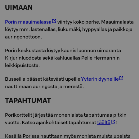
UIMAAN
Porin maauimalassa
viihtyy koko perhe. Maauimalasta
löytyy mm. lastenallas, liukumäki, hyppyallas ja paikkoja
auringonottoon.
Porin keskustasta löytyy kaunis luonnon uimaranta
Kirjurinluodosta sekä kahluuallas Pelle Hermannin
leikkipuistosta.
Busseilla pääset kätevästi upeille
Yyterin dyyneille
nauttimaan auringosta ja merestä.
TAPAHTUMAT
Po­ri­kort­te­lit jär­jes­tää mo­nen­lais­ta ta­pah­tu­maa pit­kin
vuot­ta. Katso ajan­koh­tai­set ta­pah­tu­mat
tääl­tä
!
Kesällä Porissa nautitaan myös monista muista upeista