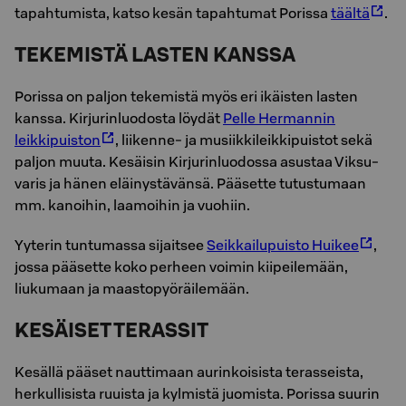
tapahtumista, katso kesän tapahtumat Porissa
täältä
.
TEKEMISTÄ LASTEN KANSSA
Po­ri­ssa on paljon tekemistä myös eri ikäisten lasten
kanssa. Kirjurinluodosta löydät
Pelle Hermannin
leikkipuiston
, liikenne- ja musiikkileikkipuistot sekä
paljon muuta. Kesäisin Kirjurinluodossa asustaa Viksu-
varis ja hänen eläinystävänsä. Pääsette tutustumaan
mm. kanoihin, laamoihin ja vuohiin.
Yyterin tuntumassa sijaitsee
Seikkailupuisto Huikee
,
jossa pääsette koko perheen voimin kiipeilemään,
liukumaan ja maastopyöräilemään.
KESÄISET TERASSIT
Kesällä pääset nauttimaan aurinkoisista terasseista,
herkullisista ruuista ja kylmistä juomista. Porissa suurin