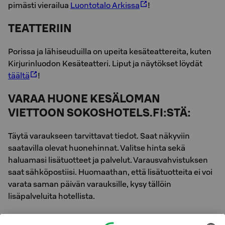
pi­mäs­ti vie­rai­lua
Luon­to­ta­lo Ar­kis­sa
!
TEATTERIIN
Porissa ja lähiseuduilla on upeita kesäteattereita, kuten
Kirjurinluodon Kesäteatteri. Liput ja näytökset löydät
täältä
!
VARAA HUONE KESÄLOMAN
VIETTOON SOKOSHOTELS.FI:STÄ:
Täytä varaukseen tarvittavat tiedot. Saat näkyviin
saatavilla olevat huonehinnat. Valitse hinta sekä
haluamasi lisätuotteet ja palvelut. Varausvahvistuksen
saat sähköpostiisi. Huomaathan, että lisätuotteita ei voi
varata saman päivän varauksille, kysy tällöin
lisäpalveluita hotellista.
Lisätiedot: Original Sokos Hotel Vaakuna, Pori