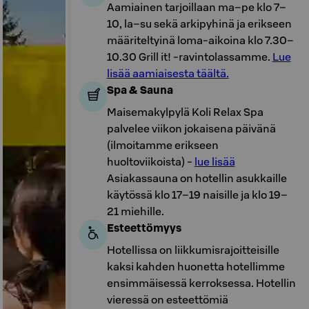
Aamiainen tarjoillaan ma–pe klo 7–
10, la–su sekä arkipyhinä ja erikseen
määriteltyinä loma-aikoina klo 7.30–
10.30 Grill it! -ravintolassamme.
Lue
lisää aamiaisesta täältä.
Spa & Sauna
Maisemakylpylä Koli Relax Spa
palvelee viikon jokaisena päivänä
(ilmoitamme erikseen
huoltoviikoista) -
lue lisää
Asiakassauna on hotellin asukkaille
käytössä klo 17–19 naisille ja klo 19–
21 miehille.
Esteettömyys
Hotellissa on liikkumisrajoitteisille
kaksi kahden huonetta hotellimme
ensimmäisessä kerroksessa. Hotellin
vieressä on esteettömiä