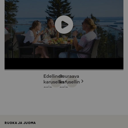
Edellinen
Seuraava
karusellin
karusellin
osio
osio
RUOKA JA JUOMA