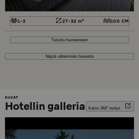
1-3
27-32 m²
100 CM
Tutustu huoneeseen
Näytä vähemmän huoneita
KUVAT
Hotellin galleria
Katso 360° esitys