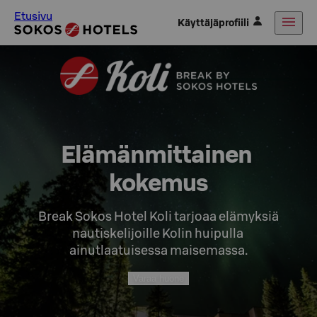
Etusivu
Käyttäjäprofiili
Elämänmittainen 
kokemus
Break Sokos Hotel Koli tarjoaa elämyksiä

nautiskelijoille Kolin huipulla 
ainutlaatuisessa maisemassa.
Varaa huone