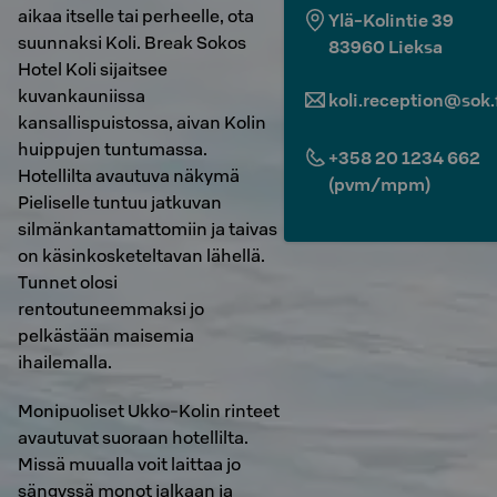
aikaa itselle tai perheelle, ota
Ylä-Kolintie 39
suunnaksi Koli. Break Sokos
83960
Lieksa
Hotel Koli sijaitsee
kuvankauniissa
koli.reception@sok.
kansallispuistossa, aivan Kolin
huippujen tuntumassa.
+358 20 1234 662
Hotellilta avautuva näkymä
(pvm/mpm)
Pieliselle tuntuu jatkuvan
silmänkantamattomiin ja taivas
on käsinkosketeltavan lähellä.
Tunnet olosi
rentoutuneemmaksi jo
pelkästään maisemia
ihailemalla.
Monipuoliset Ukko-Kolin rinteet
avautuvat suoraan hotellilta.
Missä muualla voit laittaa jo
sängyssä monot jalkaan ja