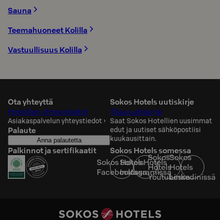
Sauna
Teemahuoneet Kolilla
Vastuullisuus Kolilla
Ota yhteyttä
Sokos Hotels uutiskirje
Hotellien yhteystiedot
Tilaa uutiskirje
Asiakaspalvelun yhteystiedot
›
Saat Sokos Hotellien uusimmat
Palaute
edut ja uutiset sähköpostiisi
kuukausittain.
Anna palautetta
Palkinnot ja sertifikaatit
Sokos Hotels somessa
Sokos
Sokos
Sokos Hotels
Sokos Hotels
Hotels
Hotels
Facebookissa
Instagramissa
Youtubessa
Linkedinissä