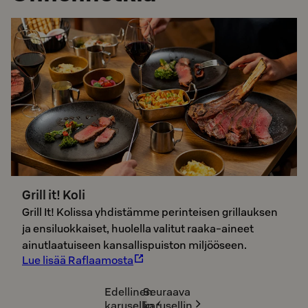
Grill it! Koli
Grill It! Kolissa yhdistämme perinteisen grillauksen
ja ensiluokkaiset, huolella valitut raaka-aineet
ainutlaatuiseen kansallispuiston miljööseen.
Lue lisää Raflaamosta
Edellinen
Seuraava
karusellin
karusellin