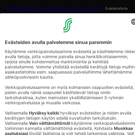
Saavutettavuusselosteet
Varausehdot
Käyttöehdot
Tietosuoja
Evästehallinta
Copyright
Medialle