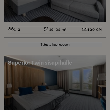
1-3
19-24 m²
100 CM
Tutustu huoneeseen
Superior Twin sisäpihalle