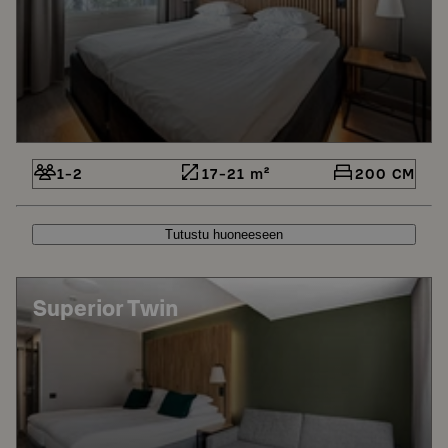
1-2
17-21 m²
200 CM
Tutustu huoneeseen
Superior Twin