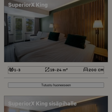
SuperiorX King
1-3
19-24 m²
200 CM
Tutustu huoneeseen
SuperiorX King sisäpihalle