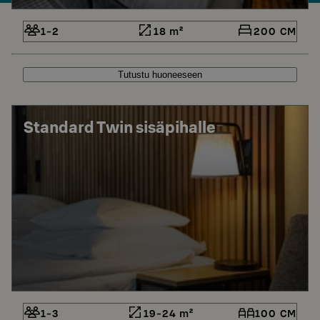
1-2
18 m²
200 CM
Tutustu huoneeseen
Standard Twin sisäpihalle
1-3
19-24 m²
100 CM