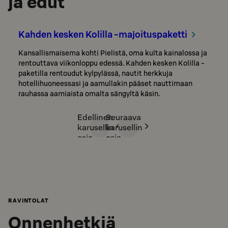
ja edut
Kahden kesken Kolilla -majoituspaketti
Kansallismaisema kohti Pielistä, oma kulta kainalossa ja
rentouttava viikonloppu edessä. Kahden kesken Kolilla -
paketilla rentoudut kylpylässä, nautit herkkuja
hotellihuoneessasi ja aamullakin pääset nauttimaan
rauhassa aamiaista omalta sängyltä käsin.
Edellinen
Seuraava
karusellin
karusellin
osio
osio
RAVINTOLAT
Onnenhetkiä