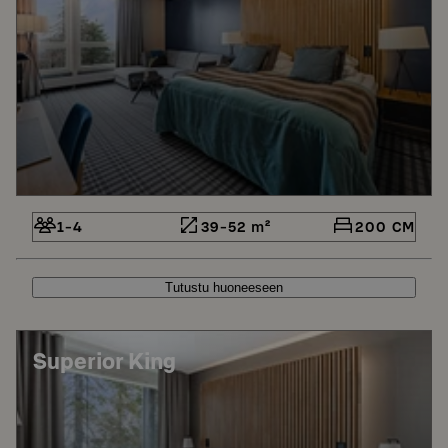
1-4
39-52 m²
200 CM
Tutustu huoneeseen
Superior King