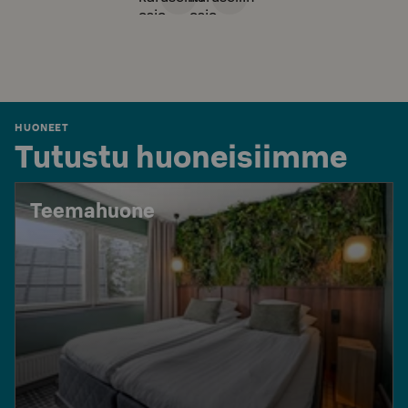
osio
osio
HUONEET
Tutustu huoneisiimme
Teemahuone