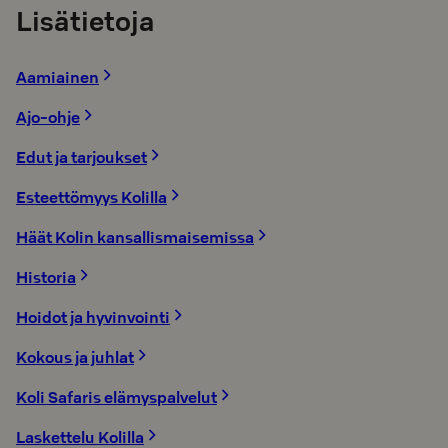
Lisätietoja
Aamiainen
Ajo-ohje
Edut ja tarjoukset
Esteettömyys Kolilla
Häät Kolin kansallismaisemissa
Historia
Hoidot ja hyvinvointi
Kokous ja juhlat
Koli Safaris elämyspalvelut
Laskettelu Kolilla