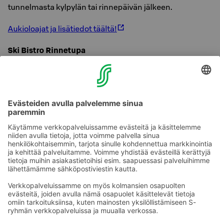
tunnelmasta kylpylän tai rinnepäivän jälkeen.
Aukioloajat ja lisätiedot täältä!
Ski Bistro Rinnetupa
Kuumaa kaakaota, kahvilaherkkuja, hampurilaisia ja
muita laskettelijan klassikoita Ukko-Kolin rinteiden
juurella. A-oikeudet, langaton nettiyhteys, nuotiopaikka
ja kevätkaudella aurinkoterassi. Rinnetupa on
tunnelmallinen ja rento paikka myös erilaisiin
juhlatilaisuuksiin.
Aukioloajat ja lisätiedot täältä!
Ota yhteyttä
Sokos Hotels uutiskirje
Hotellien yhteystiedot
Tilaa uutiskirje