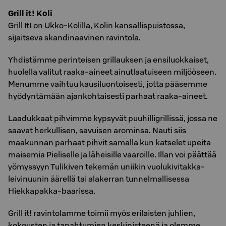
Grill it! Koli
Grill It! on Ukko-Kolilla, Kolin kansallispuistossa,
sijaitseva skandinaavinen ravintola.
Yhdistämme perinteisen grillauksen ja ensiluokkaiset,
huolella valitut raaka-aineet ainutlaatuiseen miljööseen.
Menumme vaihtuu kausiluontoisesti, jotta pääsemme
hyödyntämään ajankohtaisesti parhaat raaka-aineet.
Laadukkaat pihvimme kypsyvät puuhilligrillissä, jossa ne
saavat herkullisen, savuisen arominsa. Nauti siis
maakunnan parhaat pihvit samalla kun katselet upeita
maisemia Pieliselle ja läheisille vaaroille. Illan voi päättää
yömyssyyn Tulikiven tekemän uniikin vuolukivitakka-
leivinuunin äärellä tai alakerran tunnelmallisessa
Hiekkapakka-baarissa.
Grill it! ravintolamme toimii myös erilaisten juhlien,
kokousten ja tapahtumien keskipisteenä ja olemme