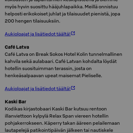
myös hyvin suosittu hääjuhlapaikka. Meillä onnistuu
helposti erikokoiset juhlat ja tilaisuudet pienistä, jopa
200 hengen tilaisuuksiin.
Aukioloajat ja lisätiedot täältä!
Café Latva
Café Latva on Break Sokos Hotel Kolin tunnelmallinen
kahvila sekä aulabaari. Café Latvan kohdalta löydät
hotellin suosituimman terassin, josta on
henkeäsalpaavan upeat maisemat Pieliselle.
Aukioloajat ja lisätiedot täältä!
Kaski Bar
Kodikas kirjastobaari Kaski Bar kutsuu rentoon
illanviettoon kylpylä Relax Span viereen hotellin
pohjakerrokseen. Käperry takan ääreen pelailemaan
lautapelejä patikointipäivän jälkeen tai nautiskele