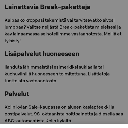
Lainattavia Break-paketteja
Kaipaako kroppasi tekemistä vai tarvitsevatko aivosi
jumppaa? Valitse neljästä Break-paketista mieleisesi ja
käy lainaamassa se hotellimme vastaanotosta. Meillä et
tylsisty!
Lisäpalvelut huoneeseen
Ilahduta lähimmäistäsi esimerkiksi suklaalla tai
kuohuviinillä huoneeseen toimitettuna. Lisätietoja
tuotteista vastaanotosta.
Palvelut
Kolin kylän Sale-kaupassa on alueen käsiapteekki ja
postipalvelut. 98-oktaanista polttoainetta ja dieseliä saa
ABC-automaatista Kolin kylältä.