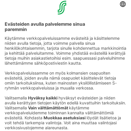
Lähin pankkiautomaatti sijaitsee Juuassa, 39 km päässä
hotellilta. Kolin Kylän Salelta käteistä voi nostaa S-
pankin pankkikortilla. Lähin Alko sijaitsee Juuassa, 39
km päässä hotellilta. Talvella pääset jäätietä myös
Lieksan keskustaan, jossa on vireä kaupunkikeskus
palveluineen – kesällä Lieksaan pääset kiertotietä
Pielisen ympäri. Joensuuhun on matkaa 75 km.
Ota yhteyttä
Sokos Hotels uutiskirje
Hotellien yhteystiedot
Tilaa uutiskirje
Asiakaspalvelun yhteystiedot
›
Saat Sokos Hotellien uusimmat
Palaute
edut ja uutiset sähköpostiisi
kuukausittain.
Anna palautetta
Palkinnot ja sertifikaatit
Sokos Hotels somessa
Sokos
Sokos
Sokos Hotels
Sokos Hotels
Hotels
Hotels
Facebookissa
Instagramissa
Youtubessa
Linkedinissä