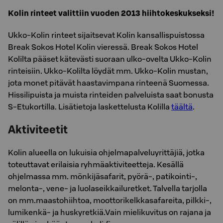
Kolin rinteet valittiin vuoden 2013 hiihtokeskukseksi!
Ukko-Kolin rinteet sijaitsevat Kolin kansallispuistossa
Break Sokos Hotel Kolin vieressä. Break Sokos Hotel
Kolilta pääset kätevästi suoraan ulko-ovelta Ukko-Kolin
rinteisiin. Ukko-Kolilta löydät mm. Ukko-Kolin mustan,
jota monet pitävät haastavimpana rinteenä Suomessa.
Hissilipuista ja muista rinteiden palveluista saat bonusta
S-Etukortilla. Lisätietoja laskettelusta Kolilla
täältä
.
Aktiviteetit
Kolin alueella on lukuisia ohjelmapalveluyrittäjiä, jotka
toteuttavat erilaisia ryhmäaktiviteetteja. Kesällä
ohjelmassa mm. mönkijäsafarit, pyörä-, patikointi-,
melonta-, vene- ja luolaseikkailuretket. Talvella tarjolla
on mm.maastohiihtoa, moottorikelkkasafareita, pilkki-,
lumikenkä- ja huskyretkiä.Vain mielikuvitus on rajana ja