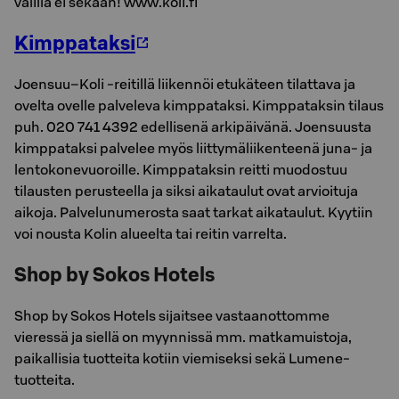
välillä ei sekään! www.koli.fi
Kimppataksi
Joensuu–Koli -reitillä liikennöi etukäteen tilattava ja
ovelta ovelle palveleva kimppataksi. Kimppataksin tilaus
puh. 020 741 4392 edellisenä arkipäivänä. Joensuusta
kimppataksi palvelee myös liittymäliikenteenä juna- ja
lentokonevuoroille. Kimppataksin reitti muodostuu
tilausten perusteella ja siksi aikataulut ovat arvioituja
aikoja. Palvelunumerosta saat tarkat aikataulut. Kyytiin
voi nousta Kolin alueelta tai reitin varrelta.
Shop by Sokos Hotels
Shop by Sokos Hotels sijaitsee vastaanottomme
vieressä ja siellä on myynnissä mm. matkamuistoja,
paikallisia tuotteita kotiin viemiseksi sekä Lumene-
tuotteita.