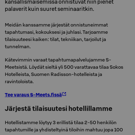
kansallismaisemissa onnistuvat niin pienet
palaverit kuin suuret seminaaritkin.
Meidän kanssamme järjestät onnistuneimmat
tapahtumasi, kokouksesi ja juhlasi. Tarjoamme
tilaisuuteesi kaiken: tilat, tekniikan, tarjoilut ja
tunnelman.
Kätevimmin varaat tapahtumapalvelujamme S-
Meetsistä. Löydät sieltä yli 500 varattavaa tilaa Sokos
Hotelleista, Suomen Radisson-hotelleista ja
ravintoloista.
Tee varaus S-Meets.fissä
Järjestä tilaisuutesi hotellillamme
Hotellistamme löytyy 3 erillistä tilaa 2-50 henkilön
tapahtumille ja yhdisteltyinä tiloihin mahtuu jopa 100