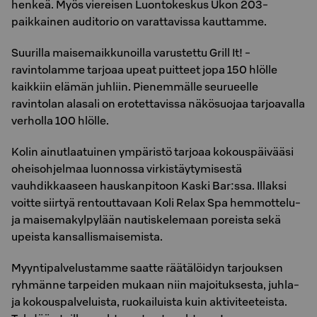
henkeä. Myös viereisen Luontokeskus Ukon 203-
paikkainen auditorio on varattavissa kauttamme.
Suurilla maisemaikkunoilla varustettu Grill It! -
ravintolamme tarjoaa upeat puitteet jopa 150 hlölle
kaikkiin elämän juhliin. Pienemmälle seurueelle
ravintolan alasali on erotettavissa näkösuojaa tarjoavalla
verholla 100 hlölle.
Kolin ainutlaatuinen ympäristö tarjoaa kokouspäivääsi
oheisohjelmaa luonnossa virkistäytymisestä
vauhdikkaaseen hauskanpitoon Kaski Bar:ssa. Illaksi
voitte siirtyä rentouttavaan Koli Relax Spa hemmottelu-
ja maisemakylpylään nautiskelemaan poreista sekä
upeista kansallismaisemista.
Myyntipalvelustamme saatte räätälöidyn tarjouksen
ryhmänne tarpeiden mukaan niin majoituksesta, juhla-
ja kokouspalveluista, ruokailuista kuin aktiviteeteista.