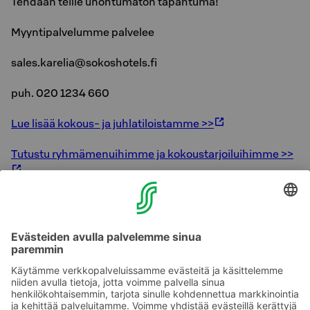
Tehdään teille unohtumaton tapahtuma!
Myyntipalvelumme palvelee
sales.karelia@sokoshotels.fi
puh. 020 1234 660
Lue lisää kokous- ja juhlatiloistamme >>
Tutustu ryhmämenuihimme ja kokoustarjoiluihimme >>
Yhdistä tapahtumaasi myös tekemistä
Tutustu maisemakylpylä Koli Relax Spahan >>
Tutustu Koli Safaris elämyspalveluihin >>
Tutustu laskettelukeskus Koli Ski palveluihin >>