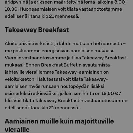
arkipyhinä ja erikseen määriteltyinä loma-aikoina 8.00–
10.30. Huoneaamiaisen voit tilata vastaanotostamme
edellisenä iltana klo 21 mennessä.
Takeaway Breakfast
Aloita päiväsi virkeästi ja lähde matkaan heti aamusta –
me pakkaamme energisoivan aamiaisen mukaasi.
Vieraile vastaanotossamme ja tilaa Takeaway Breakfast
mukaasi. Ennen Breakfast Buffetin avautumista
lähteville vieraillemme Takeaway-aamiainen on
veloitukseton. Halutessasi voit tilata Takeaway-
aamiaisen myös runsaan noutopöydän lisäksi
esimerkiksi retkievääksi, jolloin sen hinta on 18,50 € /
hlö. Voit tilata Takeaway Breakfastin vastaanotostamme
edellisenä iltana klo 21 mennessä.
Aamiainen muille kuin majoittuville
vieraille