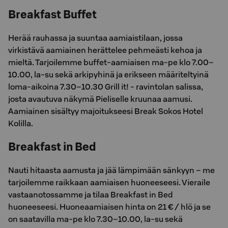
Breakfast Buffet
Herää rauhassa ja suuntaa aamiaistilaan, jossa
virkistävä aamiainen herättelee pehmeästi kehoa ja
mieltä. Tarjoilemme buffet-aamiaisen ma-pe klo 7.00–
10.00, la-su sekä arkipyhinä ja erikseen määriteltyinä
loma-aikoina 7.30–10.30 Grill it! - ravintolan salissa,
josta avautuva näkymä Pieliselle kruunaa aamusi.
Aamiainen sisältyy majoitukseesi Break Sokos Hotel
Kolilla.
Breakfast in Bed
Nauti hitaasta aamusta ja jää lämpimään sänkyyn – me
tarjoilemme raikkaan aamiaisen huoneeseesi. Vieraile
vastaanotossamme ja tilaa Breakfast in Bed
huoneeseesi. Huoneaamiaisen hinta on 21 € / hlö ja se
on saatavilla ma-pe klo 7.30–10.00, la-su sekä