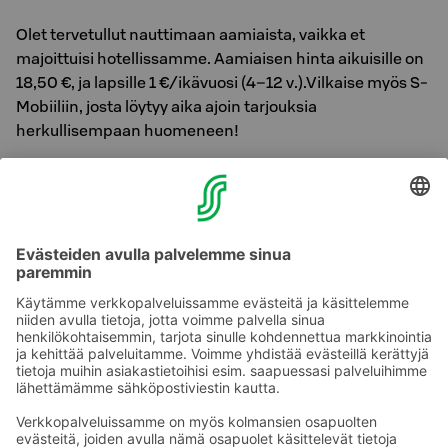
Olet tervetullut nauttimaan aamiaista, vaikka et
majoittuisi hotellissamme. Aamiaisen hinta aikuisille on
18,50 €, ja lapsille 1 €/ikävuosi (4–12 v.).Vilkaise myös S-
Mobiiliin, josta löytyy aika ajoin tarjouksia
herkullisempaan huomeneen!
Entä miltä kuulostaisi aloittaa kokouspäivä runsaan
aamiaispöydän kautta? Kysy tarjousta
myyntipalvelustamme sales.karelia@sok.fi.
Sinä päätät, miten nautit aamiaisesi. Me tarjoilemme.
Kysy rohkeasti lisätietoja aamiaisestamme
vastaanotosta.