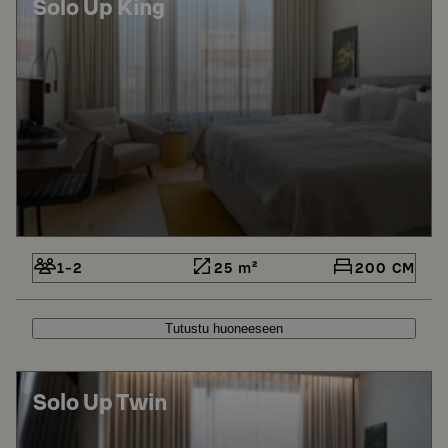
Solo Up King
1-2
25 m²
200 CM
Tutustu huoneeseen
Solo Up Twin