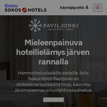
Etusivu
Käyttäjäprofiili
Mieleenpainuva

hotellielämys järven 
rannalla
Hemmottelua kaikille aisteille. Solo 
Sokos Hotel Paviljonki on

yhdistelmä tyylikkäitä tiloja, kaunista 
järvimaisemaa ja huolehtivaa palvelua.
Varaa huone