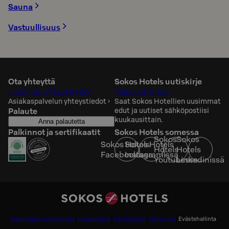
Sauna
Vastuullisuus
Ota yhteyttä
Sokos Hotels uutiskirje
Hotellien yhteystiedot
Tilaa uutiskirje
Asiakaspalvelun yhteystiedot
›
Saat Sokos Hotellien uusimmat
Palaute
edut ja uutiset sähköpostiisi
kuukausittain.
Anna palautetta
Palkinnot ja sertifikaatit
Sokos Hotels somessa
Sokos
Sokos
Sokos Hotels
Sokos Hotels
Hotels
Hotels
Facebookissa
Instagramissa
Youtubessa
Linkedinissä
Saavutettavuusselosteet
Varausehdot
Käyttöehdot
Tietosuoja
Evästehallinta