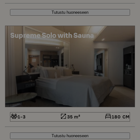
Tutustu huoneeseen
Supreme Solo with Sauna
1-3
35 m²
180 CM
Tutustu huoneeseen