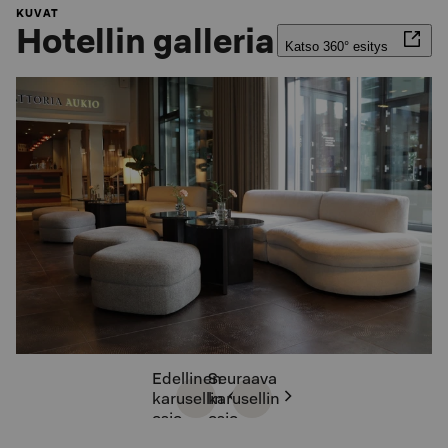
KUVAT
Hotellin galleria
Katso 360° esitys
Edellinen
Seuraava
karusellin
karusellin
osio
osio