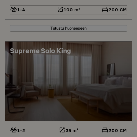
1-4
100 m²
200 CM
Tutustu huoneeseen
Supreme Solo King
1-2
35 m²
200 CM