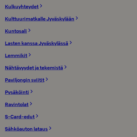
Kulkuyhteydet
Kulttuurimatkalle Jyväskylään
Kuntosali
Lasten kanssa Jyväskylässä
Lemmikit
Nähtävyydet ja tekemistä
Paviljongin sviitit
Pysäköinti
Ravintolat
S-Card-edut
Sähköauton lataus