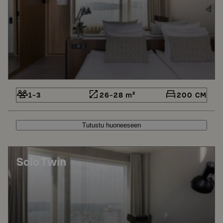
1-3
26-28 m²
200 CM
Tutustu huoneeseen
Solo Twin