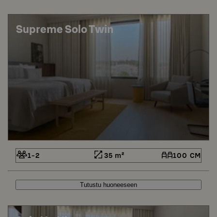
Supreme Solo Twin
1-2
35 m²
100 CM
Tutustu huoneeseen