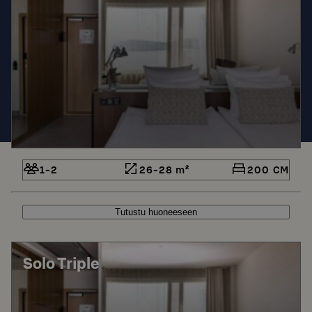
1-2
26-28 m²
200 CM
Tutustu huoneeseen
Solo Triple