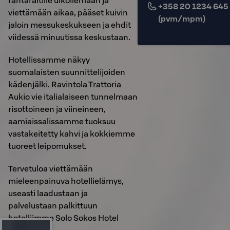
rantaraitille ulkoilemaan ja
+358 20 1234 645
viettämään aikaa, pääset kuivin
(pvm/mpm)
jaloin messukeskukseen ja ehdit
viidessä minuutissa keskustaan.
Hotellissamme näkyy
suomalaisten suunnittelijoiden
kädenjälki. Ravintola Trattoria
Aukio vie italialaiseen tunnelmaan
risottoineen ja viineineen,
aamiaissalissamme tuoksuu
vastakeitetty kahvi ja kokkiemme
tuoreet leipomukset.
Tervetuloa viettämään
mieleenpainuva hotellielämys,
useasti laadustaan ja
palvelustaan palkittuun
hotelliimme Solo Sokos Hotel