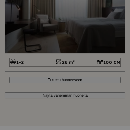
1-2
25 m²
100 CM
Tutustu huoneeseen
Näytä vähemmän huoneita