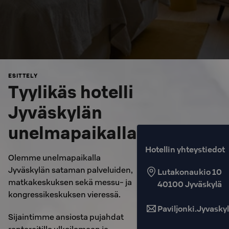
ESITTELY
Tyylikäs hotelli
Jyväskylän
unelmapaikalla
Hotellin yhteystiedot
Olemme unelmapaikalla
Jyväskylän sataman palveluiden,
Lutakonaukio 10
matkakeskuksen sekä messu- ja
40100
Jyväskylä
kongressikeskuksen vieressä.
Paviljonki.Jyvasky
Sijaintimme ansiosta pujahdat