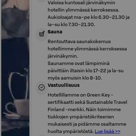
Valoisa kuntosali järvinäkymin
hotellin ylimmässä kerroksessa.
Aukioloajat ma–pe klo 6.30–21.30 ja
la–su klo 7.30–21.30.
Sauna
Rentouttava saunakokemus
hotellimme ylimmässä kerroksessa
järvinäkymin.
Saunamme ovat lämpiminä
päivittäin iltaisin klo 17-22 ja la-su
myös aamuisin klo 8-10.
Vastuullisuus
Hotellillamme on Green Key -
sertifikaatti sekä Sustainable Travel
Finland -merkki. Näin toimimme
tiukkojen ympäristökriteerien
mukaisesti ja pidämme osaltamme
huolta ympäristöstä.
Lue lisää >>