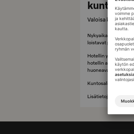
kuntosali
Valoisa kuntosalim
Nykyaikaisilla laittei
loistavat puitteet vaa
Hotellin ylimmässä ke
hotellin asukkaiden 
huoneavaimella.
Kuntosalin aukioloaj
Lisätietoja hotellin 