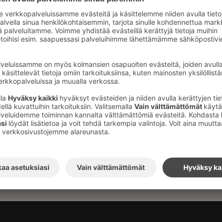
me järvinäkymällä sijaitsee hotellin 9. kerroksessa
lla varustettu 100 neliön kuntosali tarjoaa
tivaankiin saliharjoitteluun.
rroksessa sijaitseva valoisa kuntosali on
vapaassa käytössä. Kuntosalin sisäänkäynti
at: ma-pe 6:30-21:30 ja la-su 7:30-21:30.
vastaanotosta.