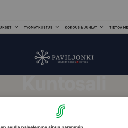
OUKSET
TYÖMATKUSTUS
KOKOUS & JUHLAT
TIETOA ME
Kuntosali
 Hotel Paviljongin