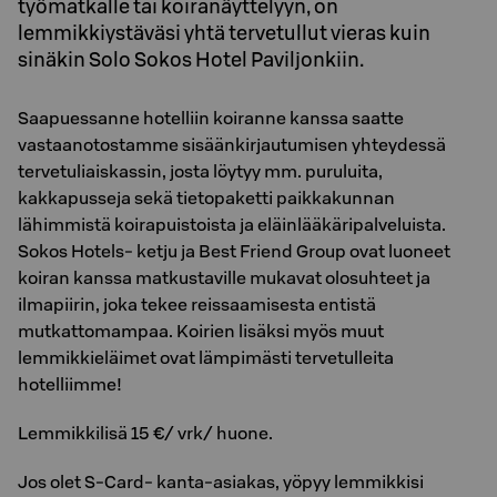
työmatkalle tai koiranäyttelyyn, on
lemmikkiystäväsi yhtä tervetullut vieras kuin
sinäkin Solo Sokos Hotel Paviljonkiin.
Saapuessanne hotelliin koiranne kanssa saatte
vastaanotostamme sisäänkirjautumisen yhteydessä
tervetuliaiskassin, josta löytyy mm. puruluita,
kakkapusseja sekä tietopaketti paikkakunnan
lähimmistä koirapuistoista ja eläinlääkäripalveluista.
Sokos Hotels- ketju ja Best Friend Group ovat luoneet
koiran kanssa matkustaville mukavat olosuhteet ja
ilmapiirin, joka tekee reissaamisesta entistä
mutkattomampaa. Koirien lisäksi myös muut
lemmikkieläimet ovat lämpimästi tervetulleita
hotelliimme!
Lemmikkilisä 15 €/ vrk/ huone.
Jos olet S-Card- kanta-asiakas, yöpyy lemmikkisi