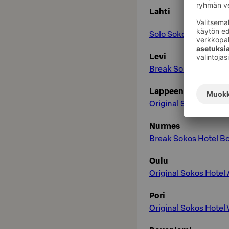
Lahti
Solo Sokos Hotel La
Levi
Break Sokos Hotel Le
Lappeenranta
Original Sokos Hotel
Nurmes
Break Sokos Hotel 
Oulu
Original Sokos Hotel 
Pori
Original Sokos Hotel