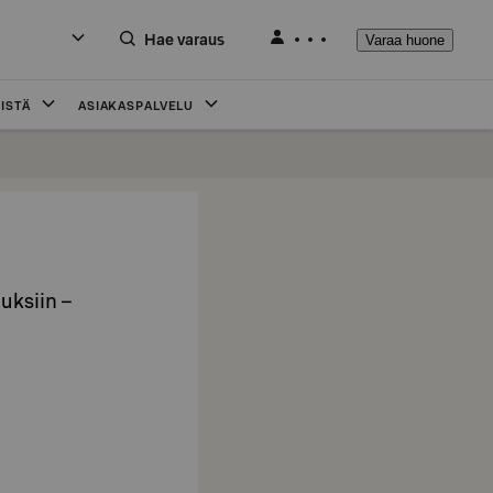
Hae varaus
Varaa huone
ISTÄ
ASIAKASPALVELU
ouksiin –