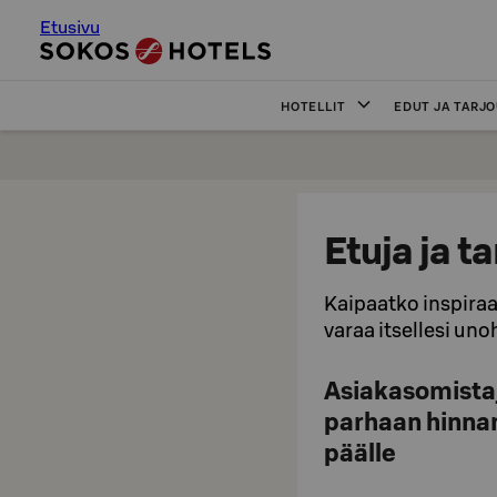
Etusivu
HOTELLIT
EDUT JA TARJ
Etuja ja t
Kaipaatko inspiraat
varaa itsellesi un
Asiakasomistaj
parhaan hinnan 
päälle