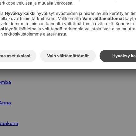
hden Seurahuone
vi
 Lappee
Bomba
Arina
 Vaakuna