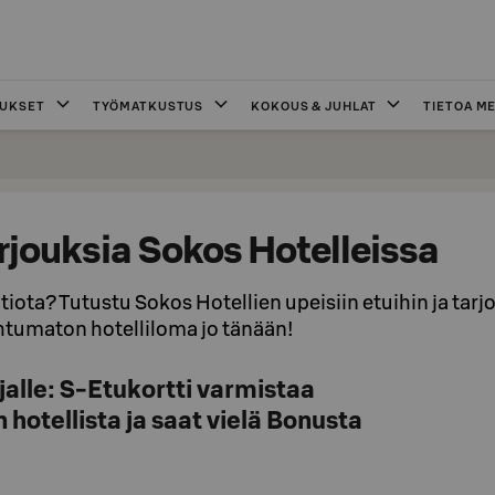
OUKSET
TYÖMATKUSTUS
KOKOUS & JUHLAT
TIETOA ME
arjouksia Sokos Hotelleissa
iota? Tutustu Sokos Hotellien upeisiin etuihin ja tarj
ohtumaton hotelliloma jo tänään!
alle: S-Etukortti varmistaa
hotellista ja saat vielä Bonusta