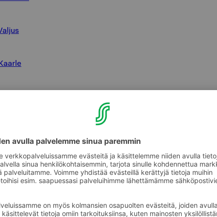
Valjus
Kaarle
li
li Kylä
l Seurahuone
 Vaakuna
Puijonsarvi