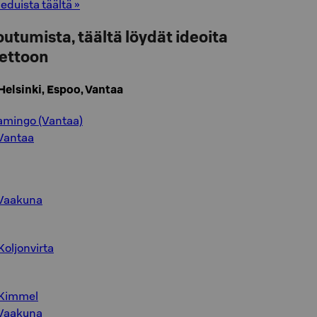
eduista täältä »
utumista, täältä löydät ideoita
iettoon
elsinki, Espoo, Vantaa
amingo (Vantaa)
 Vantaa
 Vaakuna
Koljonvirta
 Kimmel
 Vaakuna