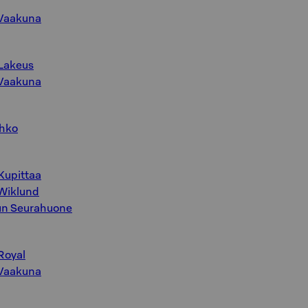
 Vaakuna
 Lakeus
 Vaakuna
ahko
 Kupittaa
 Wiklund
run Seurahuone
Royal
 Vaakuna