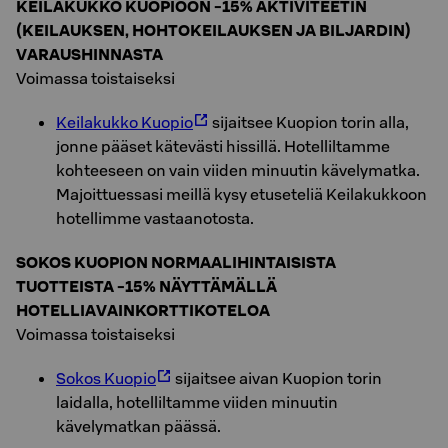
KEILAKUKKO KUOPIOON -15% AKTIVITEETIN
(KEILAUKSEN, HOHTOKEILAUKSEN JA BILJARDIN)
VARAUSHINNASTA
Voimassa toistaiseksi
Keilakukko Kuopio
sijaitsee Kuopion torin alla,
jonne pääset kätevästi hissillä. Hotelliltamme
kohteeseen on vain viiden minuutin kävelymatka.
Majoittuessasi meillä kysy etuseteliä Keilakukkoon
hotellimme vastaanotosta.
SOKOS KUOPION NORMAALIHINTAISISTA
TUOTTEISTA -15% NÄYTTÄMÄLLÄ
HOTELLIAVAINKORTTIKOTELOA
Voimassa toistaiseksi
Sokos Kuopio
sijaitsee aivan Kuopion torin
laidalla, hotelliltamme viiden minuutin
kävelymatkan päässä.