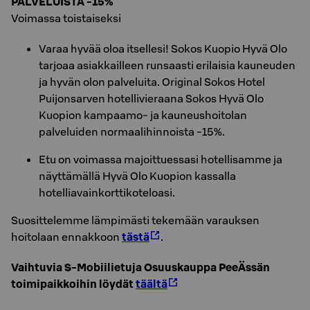
PALVELUISTA -15%
Voimassa toistaiseksi
Varaa hyvää oloa itsellesi! Sokos Kuopio Hyvä Olo
tarjoaa asiakkailleen runsaasti erilaisia kauneuden
ja hyvän olon palveluita. Original Sokos Hotel
Puijonsarven hotellivieraana Sokos Hyvä Olo
Kuopion kampaamo- ja kauneushoitolan
palveluiden normaalihinnoista -15%.
Etu on voimassa majoittuessasi hotellisamme ja
näyttämällä Hyvä Olo Kuopion kassalla
hotelliavainkorttikoteloasi.
Suosittelemme lämpimästi tekemään varauksen
hoitolaan ennakkoon
tästä
.
Vaihtuvia S-Mobiilietuja Osuuskauppa PeeÄssän
toimipaikkoihin löydät
täältä