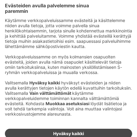
Kesäisin polkupyöriä
Kysy lisää eduistamme hotellimme vastaanoton
väeltä!
Ota yhteyttä
Sokos Hotels uutiskirje
Hotellien yhteystiedot
Tilaa uutiskirje
Asiakaspalvelun yhteystiedot
›
Saat Sokos Hotellien uusimmat
Palaute
edut ja uutiset sähköpostiisi
kuukausittain.
Anna palautetta
Palkinnot ja sertifikaatit
Sokos Hotels somessa
Sokos
Sokos
Sokos Hotels
Sokos Hotels
Hotels
Hotels
Facebookissa
Instagramissa
Youtubessa
Linkedinissä