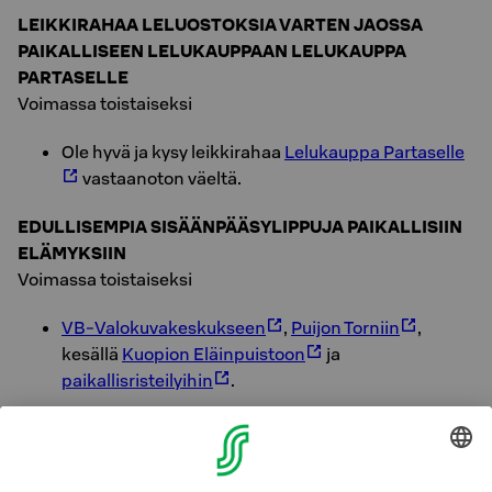
LEIKKIRAHAA LELUOSTOKSIA VARTEN JAOSSA
PAIKALLISEEN LELUKAUPPAAN LELUKAUPPA
PARTASELLE
Voimassa toistaiseksi
Ole hyvä ja kysy leikkirahaa
Lelukauppa Partaselle
vastaanoton väeltä.
EDULLISEMPIA SISÄÄNPÄÄSYLIPPUJA PAIKALLISIIN
ELÄMYKSIIN
Voimassa toistaiseksi
VB-Valokuvakeskukseen
,
Puijon Torniin
,
kesällä
Kuopion Eläinpuistoon
ja
paikallisristeilyihin
.
VELOITUKSETTA LAINAAN VASTAANOTOSTAMME
Talvisin mäenlaskuvälineitä