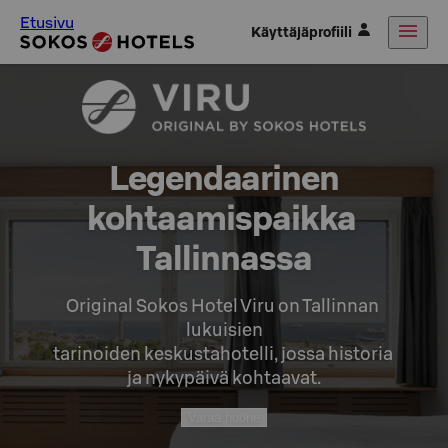
Etusivu
Käyttäjäprofiili
Legendaarinen

kohtaamispaikka 
Tallinnassa
Original Sokos Hotel Viru on Tallinnan 
lukuisien

tarinoiden keskustahotelli, jossa historia 
ja nykypäivä kohtaavat.
Varaa huone