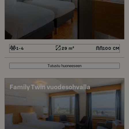
1-4
29 m²
100 CM
Tutustu huoneeseen
Family Twin vuodesohvalla