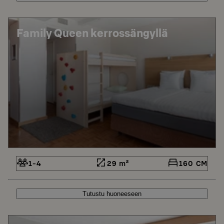
Family Queen kerrossängyllä
1-4
29 m²
160 CM
Tutustu huoneeseen