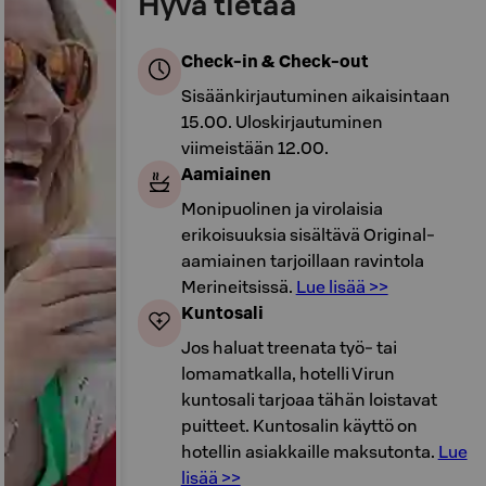
Hyvä tietää
Check-in & Check-out
Sisäänkirjautuminen aikaisintaan
15.00. Uloskirjautuminen
viimeistään 12.00.
Aamiainen
Monipuolinen ja virolaisia
erikoisuuksia sisältävä Original-
aamiainen tarjoillaan ravintola
Merineitsissä.
Lue lisää >>
Kuntosali
Jos haluat treenata työ- tai
lomamatkalla, hotelli Virun
kuntosali tarjoaa tähän loistavat
puitteet. Kuntosalin käyttö on
hotellin asiakkaille maksutonta.
Lue
lisää >>