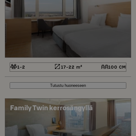
1-2
17-22 m²
100 CM
Tutustu huoneeseen
Family Twin kerrosängyllä