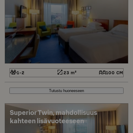
1-2
23 m²
100 CM
Tutustu huoneeseen
Superior Twin, mahdollisuus
kahteen lisävuoteeseen