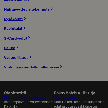
Nähtävyydet ja tekemistä
Pysäköinti
Ravintolat
S-Card-edut
Sauna
Vastuullisuus
Vinkit pyöräretkille Tallinnassa
Ota yhteyttä
Sokos Hotels uutiskirje
Hotellien yhteystiedot
Tilaa uutiskirje
Asiakaspalvelun yhteystiedot
›
Saat Sokos Hotellien uusimmat
Palaute
edut ja uutiset sähköpostiisi