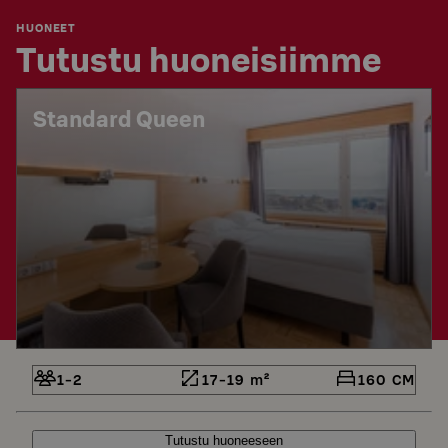
HUONEET
Tutustu huoneisiimme
Standard Queen
1-2
17-19 m²
160 CM
Tutustu huoneeseen