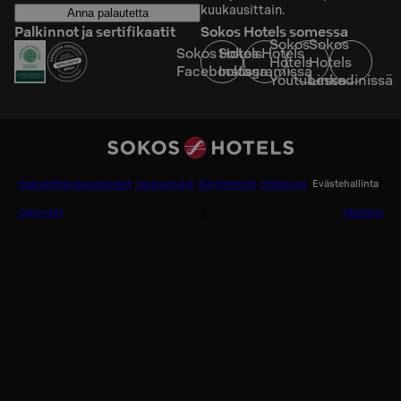
kuukausittain.
Anna palautetta
Palkinnot ja sertifikaatit
Sokos Hotels somessa
Sokos
Sokos
Sokos Hotels
Sokos Hotels
Hotels
Hotels
Facebookissa
Instagramissa
Youtubessa
Linkedinissä
Saavutettavuusselosteet
Varausehdot
Käyttöehdot
Tietosuoja
Evästehallinta
Copyright
Medialle