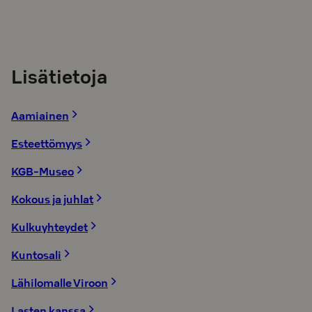
Lisätietoja
Aamiainen
Esteettömyys
KGB-Museo
Kokous ja juhlat
Kulkuyhteydet
Kuntosali
Lähilomalle Viroon
Lasten kanssa