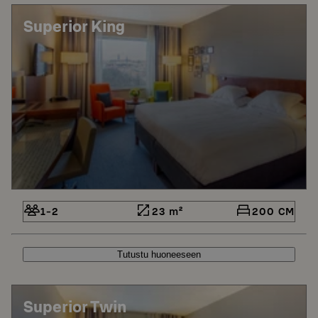
Superior King
1-2
23 m²
200 CM
Tutustu huoneeseen
Superior Twin