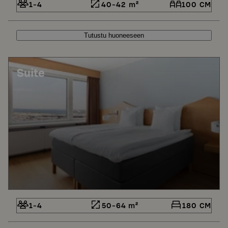
1-4
40-42 m²
100 CM
Tutustu huoneeseen
Suite
1-4
50-64 m²
180 CM