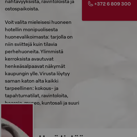
nähtävyyksistä, ravintoloista ja
+372 6 809 300
ostospaikoista.
Voit valita mieleisesi huoneen
hotellin monipuolisesta
huonevalikoimasta: tarjolla on
niin sviittejä kuin tilavia
perhehuoneita. Ylimmistä
kerroksista avautuvat
henkeäsalpaavat näkymät
kaupungin ylle. Virusta löytyy
saman katon alta kaikki
tarpeellinen: kokous- ja
tapahtumatilat, ravintoloita,
baareja, museo, kuntosali ja suuri
ostoskeskus.