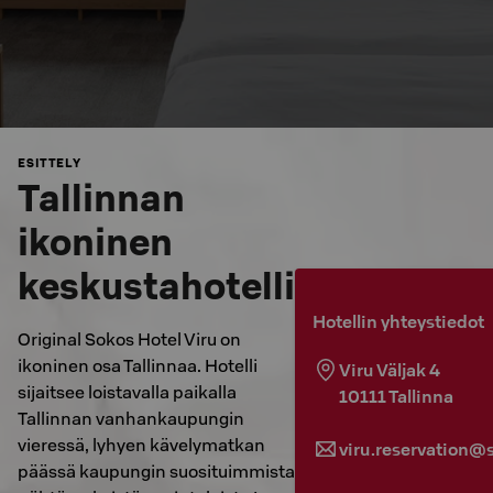
ESITTELY
Tallinnan
ikoninen
keskustahotelli
Hotellin yhteystiedot
Original Sokos Hotel Viru on
ikoninen osa Tallinnaa. Hotelli
Viru Väljak 4
sijaitsee loistavalla paikalla
10111
Tallinna
Tallinnan vanhankaupungin
vieressä, lyhyen kävelymatkan
viru.reservation@s
päässä kaupungin suosituimmista