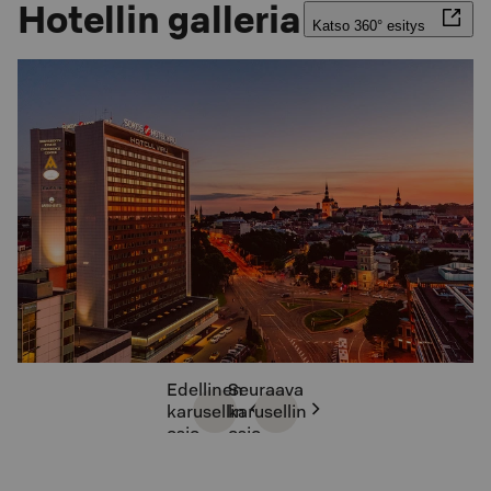
Hotellin galleria
Katso 360° esitys
Edellinen
Seuraava
karusellin
karusellin
osio
osio