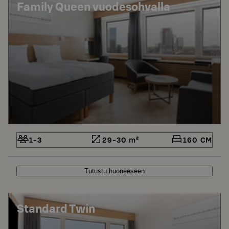
Family Queen vuodesohvalla
1-3
29-30 m²
160 CM
Tutustu huoneeseen
Standard Twin