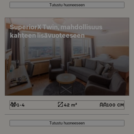
Tutustu huoneeseen
SuperiorX Twin, mahdollisuus
kahteen lisävuoteeseen
1-4
42 m²
100 CM
Tutustu huoneeseen