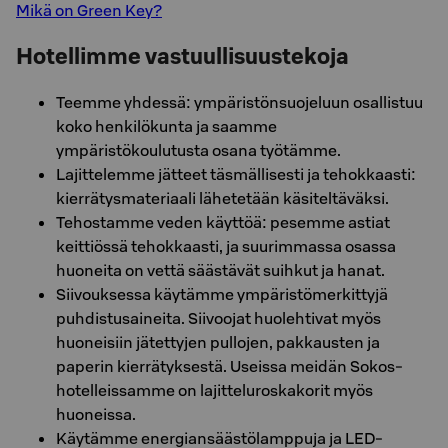
Mikä on Green Key?
Hotellimme vastuullisuustekoja
Teemme yhdessä: ympäristönsuojeluun osallistuu
koko henkilökunta ja saamme
ympäristökoulutusta osana työtämme.
Lajittelemme jätteet täsmällisesti ja tehokkaasti:
kierrätysmateriaali lähetetään käsiteltäväksi.
Tehostamme veden käyttöä: pesemme astiat
keittiössä tehokkaasti, ja suurimmassa osassa
huoneita on vettä säästävät suihkut ja hanat.
Siivouksessa käytämme ympäristömerkittyjä
puhdistusaineita. Siivoojat huolehtivat myös
huoneisiin jätettyjen pullojen, pakkausten ja
paperin kierrätyksestä. Useissa meidän Sokos-
hotelleissamme on lajitteluroskakorit myös
huoneissa.
Käytämme energiansäästölamppuja ja LED-