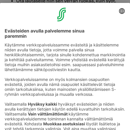
Ota lautaselle niin sen verran ruokaa, kuin syöt.
Aina saa ottaa lisää.
Lajittele roskat. Siivooja lajittelee myöhemmin
huoneen pöydälle jätetyt pullot, paperit ja
pakkaukset.
Tutustu nähtävyyksiin polkupyörällä tai jalkaisin.
Kysy hotellista lisätietoja busseista tai muista
julkisen liikenteen aikatauluista.
Ota yhteyttä
Sokos Hotels uutiskirje
Hotellien yhteystiedot
Tilaa uutiskirje
Asiakaspalvelun yhteystiedot
›
Saat Sokos Hotellien uusimmat
Palaute
edut ja uutiset sähköpostiisi
kuukausittain.
Anna palautetta
Palkinnot ja sertifikaatit
Sokos Hotels somessa
Sokos
Sokos
Sokos Hotels
Sokos Hotels