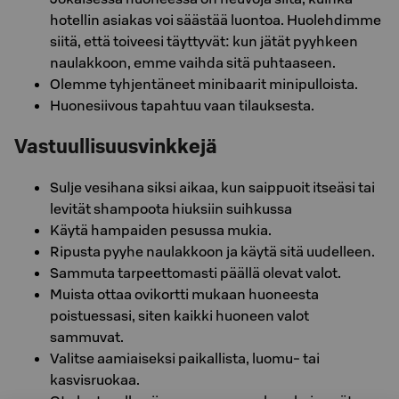
hotellin asiakas voi säästää luontoa. Huolehdimme
siitä, että toiveesi täyttyvät: kun jätät pyyhkeen
naulakkoon, emme vaihda sitä puhtaaseen.
Olemme tyhjentäneet minibaarit minipulloista.
Huonesiivous tapahtuu vaan tilauksesta.
Vastuullisuusvinkkejä
Sulje vesihana siksi aikaa, kun saippuoit itseäsi tai
levität shampoota hiuksiin suihkussa
Käytä hampaiden pesussa mukia.
Ripusta pyyhe naulakkoon ja käytä sitä uudelleen.
Sammuta tarpeettomasti päällä olevat valot.
Muista ottaa ovikortti mukaan huoneesta
poistuessasi, siten kaikki huoneen valot
sammuvat.
Valitse aamiaiseksi paikallista, luomu- tai
kasvisruokaa.