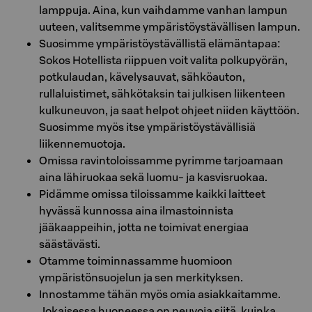
lamppuja. Aina, kun vaihdamme vanhan lampun
uuteen, valitsemme ympäristöystävällisen lampun.
Suosimme ympäristöystävällistä elämäntapaa:
Sokos Hotellista riippuen voit valita polkupyörän,
potkulaudan, kävelysauvat, sähköauton,
rullaluistimet, sähkötaksin tai julkisen liikenteen
kulkuneuvon, ja saat helpot ohjeet niiden käyttöön.
Suosimme myös itse ympäristöystävällisiä
liikennemuotoja.
Omissa ravintoloissamme pyrimme tarjoamaan
aina lähiruokaa sekä luomu- ja kasvisruokaa.
Pidämme omissa tiloissamme kaikki laitteet
hyvässä kunnossa aina ilmastoinnista
jääkaappeihin, jotta ne toimivat energiaa
säästävästi.
Otamme toiminnassamme huomioon
ympäristönsuojelun ja sen merkityksen.
Innostamme tähän myös omia asiakkaitamme.
Jokaisessa huoneessa on neuvoja siitä, kuinka