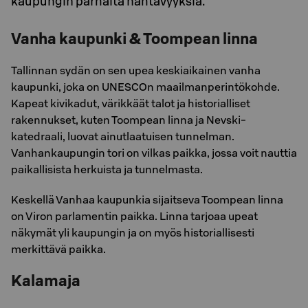
kaupungin parhaita nähtävyyksiä.
Vanha kaupunki & Toompean linna
Tallinnan sydän on sen upea keskiaikainen vanha
kaupunki, joka on UNESCOn maailmanperintökohde.
Kapeat kivikadut, värikkäät talot ja historialliset
rakennukset, kuten Toompean linna ja Nevski-
katedraali, luovat ainutlaatuisen tunnelman.
Vanhankaupungin tori on vilkas paikka, jossa voit nauttia
paikallisista herkuista ja tunnelmasta.
Keskellä Vanhaa kaupunkia sijaitseva Toompean linna
on Viron parlamentin paikka. Linna tarjoaa upeat
näkymät yli kaupungin ja on myös historiallisesti
merkittävä paikka.
Kalamaja