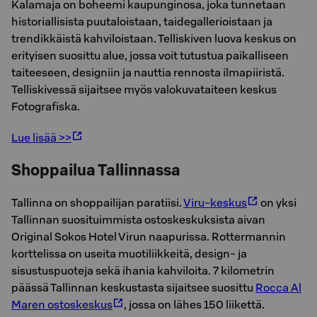
Kalamaja on boheemi kaupunginosa, joka tunnetaan
historiallisista puutaloistaan, taidegallerioistaan ja
trendikkäistä kahviloistaan. Telliskiven luova keskus on
erityisen suosittu alue, jossa voit tutustua paikalliseen
taiteeseen, designiin ja nauttia rennosta ilmapiiristä.
Telliskivessä sijaitsee myös valokuvataiteen keskus
Fotografiska.
Lue lisää >>
Shoppailua Tallinnassa
Tallinna on shoppailijan paratiisi.
Viru-keskus
on yksi
Tallinnan suosituimmista ostoskeskuksista aivan
Original Sokos Hotel Virun naapurissa. Rottermannin
korttelissa on useita muotiliikkeitä, design- ja
sisustuspuoteja sekä ihania kahviloita. 7 kilometrin
päässä Tallinnan keskustasta sijaitsee suosittu
Rocca Al
Maren ostoskeskus
, jossa on lähes 150 liikettä.