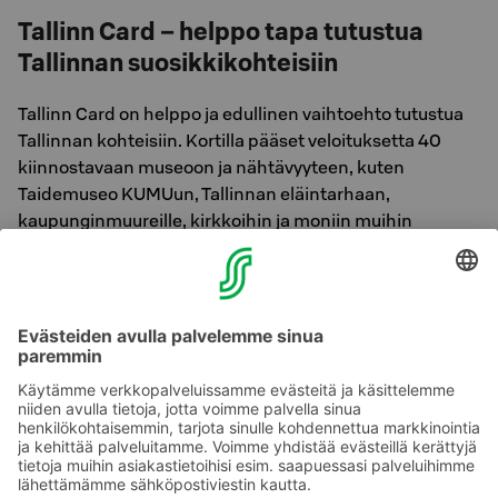
Tallinn Card – helppo tapa tutustua
Tallinnan suosikkikohteisiin
Tallinn Card on helppo ja edullinen vaihtoehto tutustua
Tallinnan kohteisiin. Kortilla pääset veloituksetta 40
kiinnostavaan museoon ja nähtävyyteen, kuten
Taidemuseo KUMUun, Tallinnan eläintarhaan,
kaupunginmuureille, kirkkoihin ja moniin muihin
kiinnostaviin paikkoihin. Lisäksi saat kortilla etuja
lukuisista liikkeistä ja ravintoloista.
Tutustu korttiin tästä!
Henkilökuntamme antaa mielellään lisää vinkkejä
Tallinnan ajankohtaisista tapahtumista ja parhaista
nähtävyyksistä!