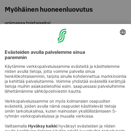
Myöhäinen huoneenluovutus
voimassa toistaiseksi
Saat myöhäisen huoneenluovutuksen (klo 13)
veloituksetta hotellin varaustilanteen salliessa.
Tiedustele etua hotellin vastaanotosta.
Etu edellyttää majoitusta S-Card-edut sisältävällä
huonehinnalla.
Etu on henkilökohtainen.
Ota yhteyttä
Sokos Hotels uutiskirje
Hotellien yhteystiedot
Tilaa uutiskirje
Asiakaspalvelun yhteystiedot
›
Saat Sokos Hotellien uusimmat
Palaute
edut ja uutiset sähköpostiisi