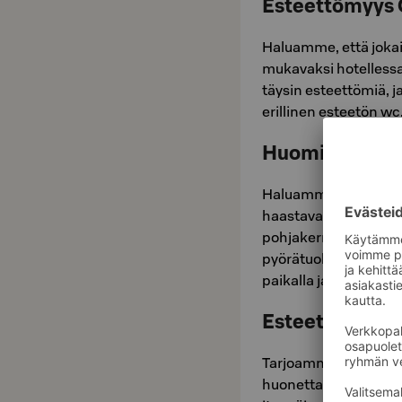
Esteettömyys O
Haluamme, että jokain
mukavaksi hotellessa
täysin esteettömiä, j
erillinen esteetön wc
Huomioitavaa
Haluamme kertoa avoi
haastavampaa. 22. k
pohjakerroksessa ova
pyörätuolilla liikku
paikalla ja auttaa sin
Esteettömät h
Tarjoamme kolme est
huonetta, jotka on su