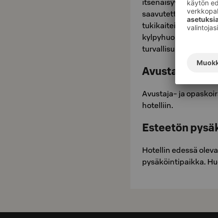
itsenäisyytesi tueksi
saavutettavissa 90 cm 
tukikaiteilla wc-istu
kylpyhuoneessa on hä
turvallisuuskeskukse
Avustajakoirat
Avustaja- ja opaskoir
hotelliin.
Esteetön pysäk
Hotellin edessä oleva
pysäköintipaikka. Hu