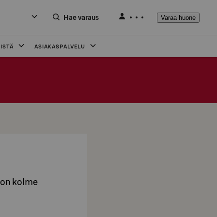
Hae varaus
Varaa huone
ISTÄ
ASIAKASPALVELU
e on kolme