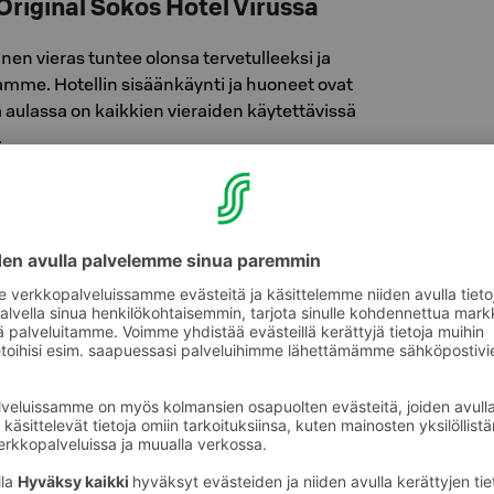
riginal Sokos Hotel Virussa
en vieras tuntee olonsa tervetulleeksi ja
mme. Hotellin sisäänkäynti ja huoneet ovat
a aulassa on kaikkien vieraiden käytettävissä
.
mesti muutamista alueista, joissa kulku on
erroksen museo, saunat ja yökerho
t portaiden takana, mikä voi tehdä
misen hankalaksi. Henkilökuntamme on aina
ua mielellään.
uoneet
eettömäksi suunniteltua kahden hengen
unniteltu huolella mukavuutesi ja