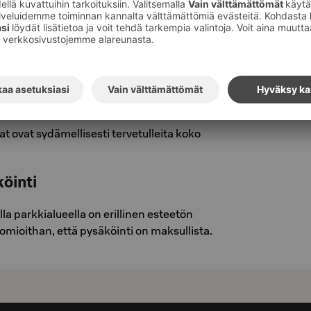
. Kylpyhuoneet ovat täysin pyörätuolilla
leveillä oviaukoilla, kiinteällä suihkutuolilla ja
imen vieressä. Lisäksi jokaisessa
täkutsupainike, joka on yhdistetty suoraan
emme — apua on aina lähellä.
at ovat sydämellisesti tervetulleita koko
öinti
lla parkkialueella on erillinen esteetön
omioithan, että pysäköinti on maksullista.