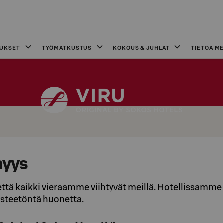
OUKSET
TYÖMATKUSTUS
KOKOUS & JUHLAT
TIETOA ME
myys
 että kaikki vieraamme viihtyvät meillä. Hotellissamm
esteetöntä huonetta.