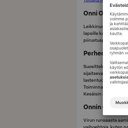
Tutustu huoneisiin tä
Onni Oravan le
Leikkinurkkaus sijaits
lapsille kaikenlaista
piirustuspöytä ja leikk
Perheen kans
Suosittelemme perhe
sijaitsevassa Amarill
lastentuolit, ruokala
Toiminnalliset laste
Kesäisin ravintolan u
Onnin Oravan 
Virun runsaasta aamia
vaihoehtoja, kuten n