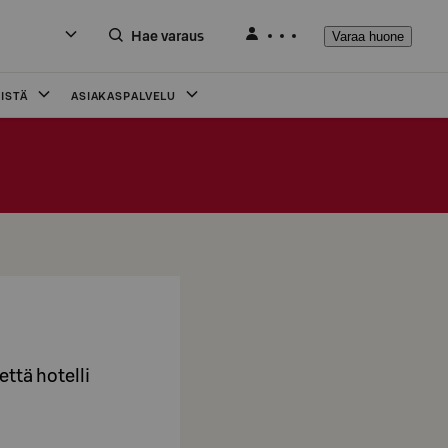
Hae varaus
Varaa huone
ISTÄ
ASIAKASPALVELU
että hotelli