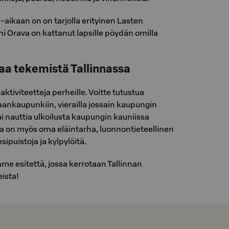
-aikaan on on tarjolla erityinen Lasten
i Orava on kattanut lapsille pöydän omilla
vaa tekemistä Tallinnassa
aktiviteetteja perheille. Voitte tutustua
ankaupunkiin, vierailla jossain kaupungin
i nauttia ulkoilusta kaupungin kauniissa
sa on myös oma eläintarha, luonnontieteellinen
ipuistoja ja kylpylöitä.
e esitettä, jossa kerrotaan Tallinnan
ista!