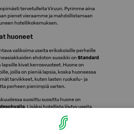
mpimästi tervetulleita Viruun. Pyrimme aina
maan pienet vieraamme ja mahdollistamaan
tuneen hotellikokemuksen.
vat huoneet
htava valikoima useita erikokoisille perheille
rheasiakkaiden ehdoton suosikki on
Standard
n lapsille kivat kerrosvuoteet. Huone on
joille, joilla on pieniä lapsia, koska huoneessa
mät tarvikkeet, kuten lasten ruokailu- ja
tta perheen pienimpiä varten.
kuudessa suosittu suosittu huone on
odesohvalla
. Lisäksi hotellista löytyy useita
hdellä tai kahdella lisävuoteella
via sviittejä.