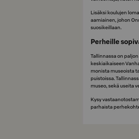
Lisäksi koulujen loma
aamiainen, johon Onn
suosikeillaan.
Perheille sopi
Tallinnassa on paljon 
keskiaikaiseen Vanha
monista museoista ta
puistoissa. Tallinnas
museo, sekä useita ves
Kysy vastaanotostamm
parhaista perhekohte