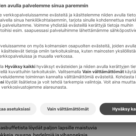
stä!
ikkinurkkaus
ee hotellin ala-aulan kahvilassa. Siellä on
 hauskaa puuhasteltavaa, kuten pelejä,
ikeittiö.
sa syömään
itä vierailemaan ensimmäisessä kerroksessa
o-ravintolassa. Käytettävissä ovat niin
put kuin lasten omat ruokailuvälineet.
nmenut helpottavat perheen ruokailua.
lkoterassilla on leikkinurkkaus.
aamiainen
sbuffetista löydät paljon lapsille maistuvia
akkeja, puuroa, hedelmiä ja vihanneksia.