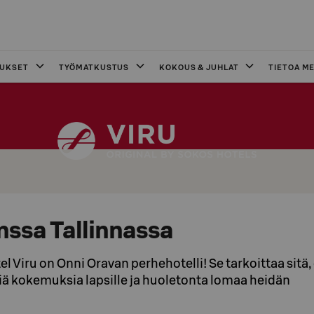
OUKSET
TYÖMATKUSTUS
KOKOUS & JUHLAT
TIETOA ME
nssa Tallinnassa
l Viru on Onni Oravan perhehotelli! Se tarkoittaa sitä, 
viä kokemuksia lapsille ja huoletonta lomaa heidän