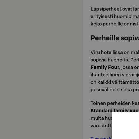
Lapsiperheet ovat lä
erityisesti huomioi
koko perheille onnis
Perheille sopi
Viru hotellissa on ma
sopivia huoneita. Pe
Family Four
, jossa o
ihanteellinen vieraili
on kaikki välttämättö
pesuvälineet sekä po
Toinen perheiden kes
Standard family vu
muita huonetyyppejä y
varustettuna, sekä tila