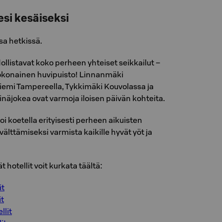
sesi kesäiseksi
sa hetkissä.
llistavat koko perheen yhteiset seikkailut –
kokonainen huvipuisto! Linnanmäki
iemi Tampereella, Tykkimäki Kouvolassa ja
näjokea ovat varmoja iloisen päivän kohteita.
oi koetella erityisesti perheen aikuisten
välttämiseksi varmista kaikille hyvät yöt ja
 hotellit voit kurkata täältä:
it
it
llit