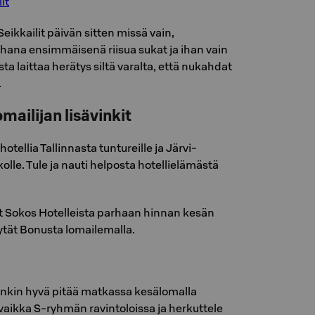
it
Seikkailit päivän sitten missä vain,
ihana ensimmäisenä riisua sukat ja ihan vain
ista laittaa herätys siltä varalta, että nukahdat
.
lomailijan lisävinkit
otellia Tallinnasta tuntureille ja Järvi-
lle. Tule ja nauti helposta hotellielämästä
t Sokos Hotelleista parhaan hinnan kesän
ytät Bonusta lomailemalla.
nkin hyvä pitää matkassa kesälomalla
aikka S-ryhmän ravintoloissa ja herkuttele