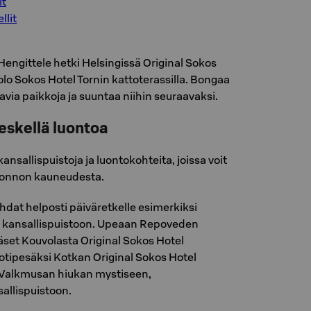
it
llit
Hengittele hetki Helsingissä Original Sokos
lo Sokos Hotel Tornin kattoterassilla. Bongaa
via paikkoja ja suuntaa niihin seuraavaksi.
eskellä luontoa
nsallispuistoja ja luontokohteita, joissa voit
luonnon kauneudesta.
hdat helposti päiväretkelle esimerkiksi
n kansallispuistoon. Upeaan Repoveden
äset Kouvolasta Original Sokos Hotel
kotipesäksi Kotkan Original Sokos Hotel
 Valkmusan hiukan mystiseen,
allispuistoon.