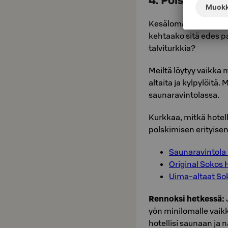
4. Polski ja vi
Kesäloma on täydellin
kehtaako sitä edes pal
talviturkkia?
Meiltä löytyy vaikka 
altaita ja kylpylöitä.
saunaravintolassa.
Kurkkaa, mitkä hotell
polskimisen erityisen
Saunaravintola 
Original Sokos 
Uima-altaat Sok
Rennoksi hetkessä:
yön minilomalle vaik
hotellisi saunaan ja