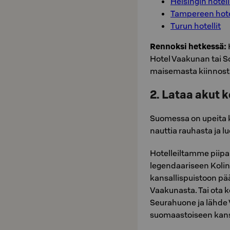
Helsingin hotell
Tampereen hote
Turun hotellit
Rennoksi hetkessä:
Hotel Vaakunan tai So
maisemasta kiinnosta
2. Lataa akut k
Suomessa on upeita ka
nauttia rauhasta ja 
Hotelleiltamme piipa
legendaariseen Koli
kansallispuistoon pä
Vaakunasta. Tai ota 
Seurahuone ja lähde
suomaastoiseen kans