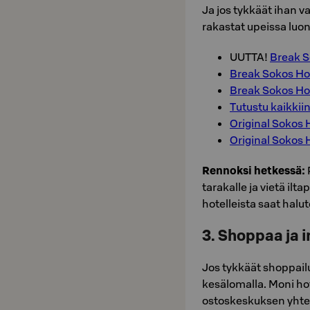
Ja jos tykkäät ihan va
rakastat upeissa luo
UUTTA!
Break S
Break Sokos Hot
Break Sokos Hot
Tutustu kaikkii
Original Sokos 
Original Sokos 
Rennoksi hetkessä:
tarakalle ja vietä ilt
hotelleista saat hal
3. Shoppaa ja 
Jos tykkäät shoppail
kesälomalla. Moni ho
ostoskeskuksen yhte