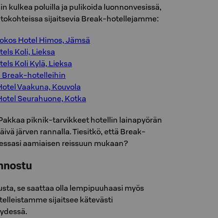
in kulkea poluilla ja pulikoida luonnonvesissä,
ntokohteissa sijaitsevia Break-hotellejamme:
okos Hotel Himos, Jämsä
els Koli, Lieksa
els Koli Kylä, Lieksa
n Break-hotelleihin
Hotel Vaakuna, Kouvola
Hotel Seurahuone, Kotka
Pakkaa piknik-tarvikkeet hotellin lainapyörän
apäivä järven rannalla. Tiesitkö, että Break-
utessasi aamiaisen reissuun mukaan?
innostu
usta, se saattaa olla lempipuuhaasi myös
telleistamme sijaitsee kätevästi
ydessä.