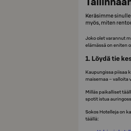
Tallinnaa
Keräsimme sinulle 5
myös, miten rentou
Joko olet varannut mi
elämässä on eniten 
1. Löydä tie k
Kaupungissa piisaa k
maisemaa – valloita v
Milläs paikalliset tä
spotit istua auringoss
Sokos Hotelleja on ka
täällä: