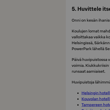
5. Huvittele it
Onni on kesän ihanis
Koulujen lomat mahdo
valloittakaa vaikka 
Helsingissä, Särkänn
PowerPark lähellä Sei
Päivä huvipuistossa v
voimia. Kiukkukriisin 
runsaat aamiaiset.
Huvipuistoja lähimmät
Helsingin hotell
Kouvolan hotell
Tampereen hote