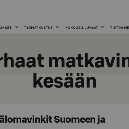
OUKSET
TYÖMATKUSTUS
KOKOUS & JUHLAT
TIETOA ME
rhaat matkavin
kesään
älomavinkit Suomeen ja