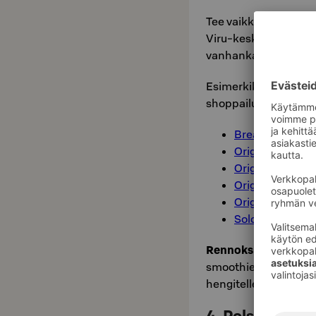
Tee vaikka etelänmat
Viru-keskus ovat kaik
vanhankaupungin pikku
Esimerkiksi näiden ho
shoppailuympäristöj
Break Sokos Ho
Original Sokos H
Original Sokos 
Original Sokos H
Original Sokos 
Solo Sokos Hot
Rennoksi hetkessä:
E
smoothie. Tarkkaile y
hengitellen virkistyt 