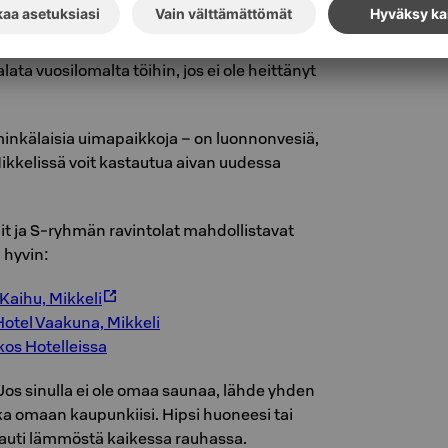
rkisty vedessä
en vain, kun on päässyt uimaan riittävästi. Ja
ata vuosilomalta töihin, jos ei ole heittänyt
minkälaisia uimapaikkoja – on luonnonvesiä,
 Mikkelissä voit kastautua aivan uudessa
it ja S-ryhmän ravintolat mahdollistavat
 hyvin:
Kaihu, Mikkeli
Hotel Vaakuna, Mikkeli
os Hotelleissa
Jos sinulla ei ole omaa saunaa, lähde yhden
ka omaan kaupunkiisi. Hipsi huoneesi tai
 nauti lämmöstä kaikessa rauhassa.