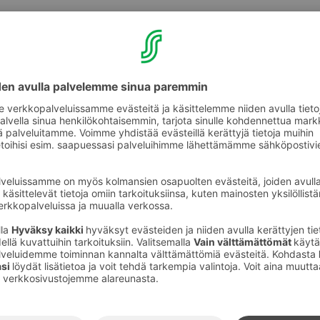
ka – Original Sokos Hotel Viru, Kaubamaja ja
ki saman katon alla. Tallinnan
puoteihinkin on hotellilta vain lyhyt kävely.
tellien yhteydessä on erityisen hyviä
ä:
tel Flamingo, Vantaa
otel Tripla, Helsinki
Hotel Vaakuna, Vaasa
otel Viru, Tallinna
Hotel Wiklund, Turku
el Lahden Seurahuone – Loft House
tsi kivan näköinen kahvila ja tilaa jääkahvi tai
mpäristöäsi, kuuntele ääniä ympäriltäsi. Hiljaa
yllättävän nopeasti.