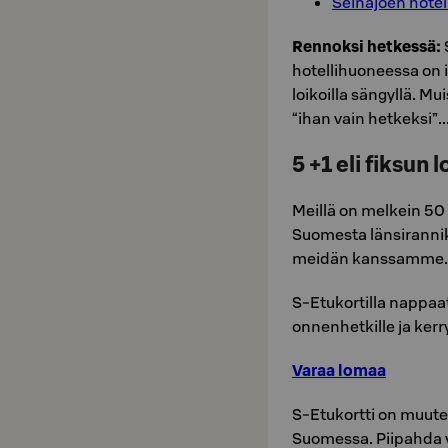
Seinäjoen hotell
Rennoksi hetkessä:
hotellihuoneessa on 
loikoilla sängyllä. Mu
“ihan vain hetkeksi”..
5 +1 eli fiksun 
Meillä on melkein 50 h
Suomesta länsiranniko
meidän kanssamme.
S-Etukortilla nappaa
onnenhetkille ja kerr
Varaa lomaa
S-Etukortti on muute
Suomessa. Piipahda v