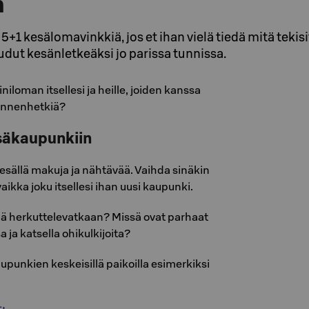
n
+1 kesälomavinkkiä, jos et ihan vielä tiedä mitä tekis
dut kesänletkeäksi jo parissa tunnissa.
niloman itsellesi ja heille, joiden kanssa
onnenhetkiä?
esäkaupunkiin
esällä makuja ja nähtävää. Vaihda sinäkin
aikka joku itsellesi ihan uusi kaupunki.
ällä herkuttelevatkaan? Missä ovat parhaat
a ja katsella ohikulkijoita?
upunkien keskeisillä paikoilla esimerkiksi