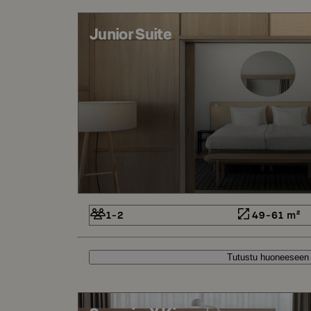
Junior Suite
1-2
49-61 m²
Tutustu huoneeseen