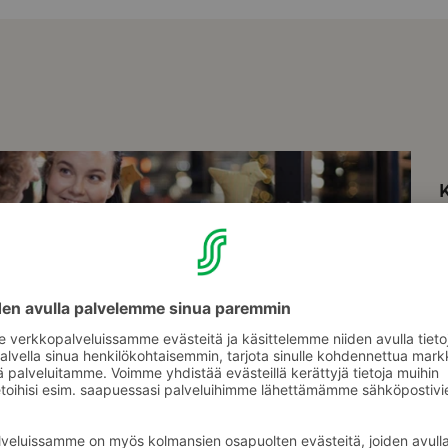
K
T
l
j
v
L