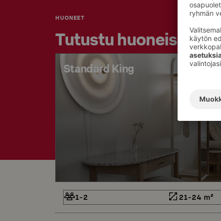
HUONEET
Tutustu huoneisiimm
Standard King
1-2
21-24 m²