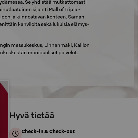
n sydämessä. Se yhdistää mutkattomasti
nutlaatuinen sijainti Mall of Tripla -
elpon ja kiinnostavan kohteen. Saman
enittäin kahviloita sekä lukuisia elämys-
singin messukeskus, Linnanmäki, Kallion
nkeskustan monipuoliset palvelut.
Hyvä tietää
Check-in & Check-out