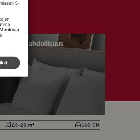
sävuodemahdollisuus
23-26 m²
160 CM