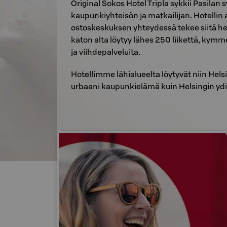
Original Sokos Hotel Tripla sykkii Pasila
kaupunkiyhteisön ja matkailijan. Hotellin ai
ostoskeskuksen yhteydessä tekee siitä h
katon alta löytyy lähes 250 liikettä, kymm
ja viihdepalveluita.
Hotellimme lähialueelta löytyvät niin Hel
urbaani kaupunkielämä kuin Helsingin ydi