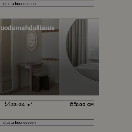
Tutustu huoneeseen
ävuodemahdollisuus
23-24 m²
100 CM
Tutustu huoneeseen