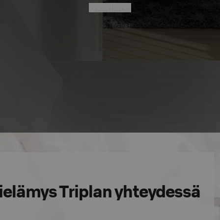
Varaa huone
ielämys Triplan yhteydessä