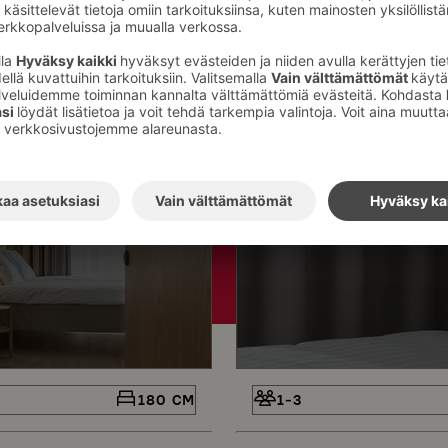
e
Standard Queen, li
180 CM
1-3