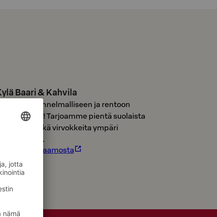
ylä Baari & Kahvila
ervetuloa tunnelmalliseen ja rentoon
oungeemme! Tarjoamme pientä suolaista
a makeaa sekä virvokkeita ympäri
uorokauden.
ue lisää Raflaamosta