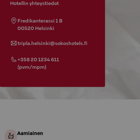
Hotellin yhteystiedot
Fredikanterassi 1 B
00520
Helsinki
tripla.helsinki@sokoshotels.fi
+358 20 1234 611
(pvm/mpm)
Aamiainen