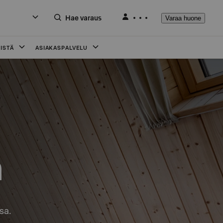
Hae varaus
Varaa huone
ISTÄ
ASIAKASPALVELU
n
sa.