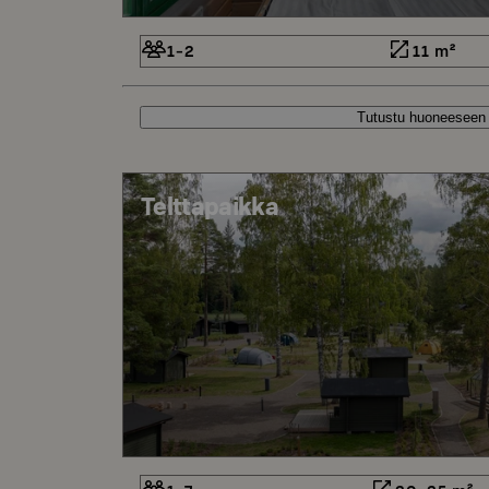
1-2
11 m²
Tutustu huoneeseen
Telttapaikka