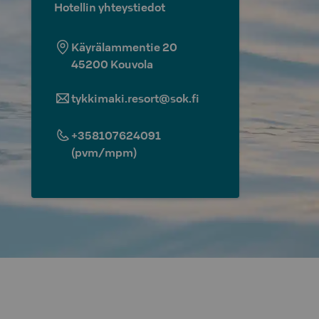
Hotellin yhteystiedot
Käyrälammentie 20
45200
Kouvola
tykkimaki.resort@sok.fi
+358107624091
(pvm/mpm)