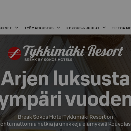
OUKSET
TYÖMATKUSTUS
KOKOUS & JUHLAT
TIETOA ME
Arjen luksusta

ympäri vuode
Break Sokos Hotel Tykkimäki Resort on

ohtumattomia hetkiä ja uniikkeja elämyksiä Kouvolas