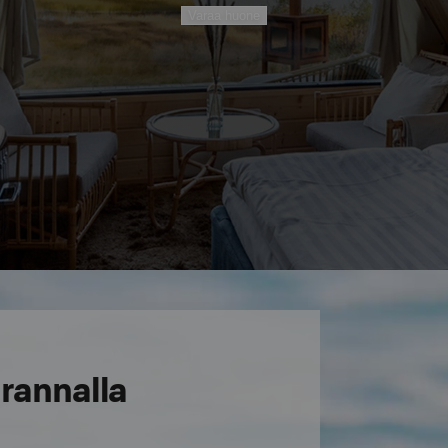
Varaa huone
rannalla