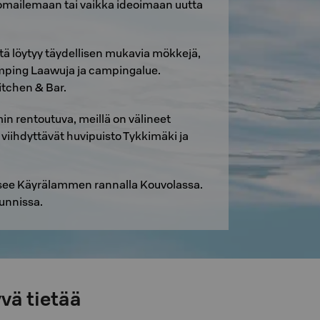
omailemaan tai vaikka ideoimaan uutta
ältä löytyy täydellisen mukavia mökkejä,
Glamping Laawuja ja campingalue.
tchen & Bar.
mmin rentoutuva, meillä on välineet
 viihdyttävät huvipuisto Tykkimäki ja
tsee Käyrälammen rannalla Kouvolassa.
tunnissa.
vä tietää