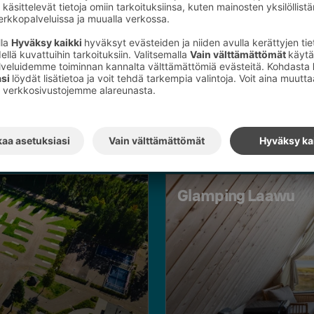
L
e
Glamping Laawu