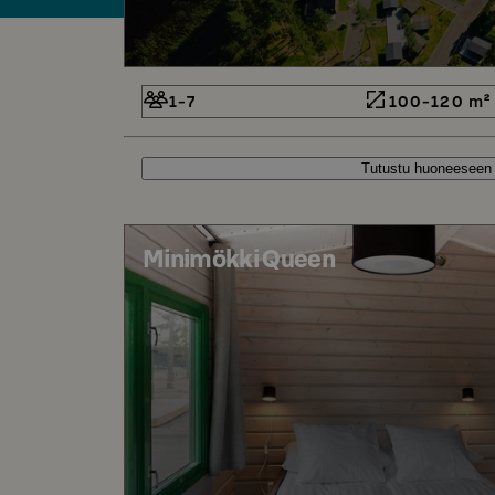
1-7
100-120 m²
Tutustu huoneeseen
Minimökki Queen