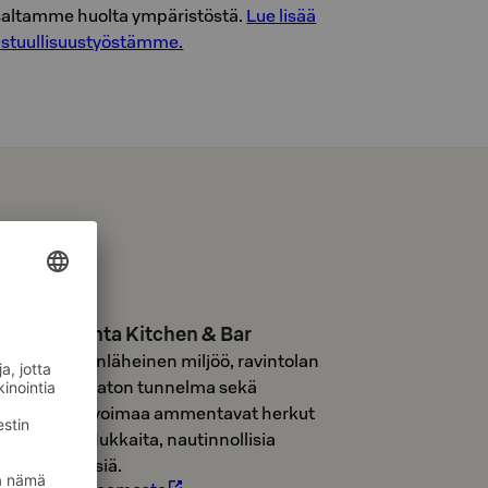
saltamme huolta ympäristöstä.
Lue lisää
astuullisuustyöstämme.
Lammenranta Kitchen & Bar
pea, luonnonläheinen miljöö, ravintolan
ento ja mutkaton tunnelma sekä
ähialueesta voimaa ammentavat herkut
akaavat laadukkaita, nautinnollisia
uokaelämyksiä.