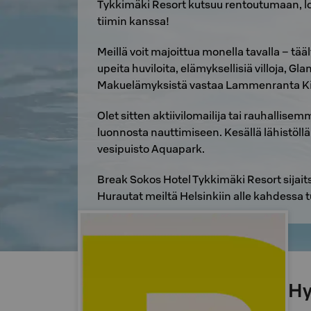
Tykkimäki Resort kutsuu rentoutumaan, l
tiimin kanssa!
Meillä voit majoittua monella tavalla – tä
upeita huviloita, elämyksellisiä villoja, 
Makuelämyksistä vastaa Lammenranta Ki
Olet sitten aktiivilomailija tai rauhallise
luonnosta nauttimiseen. Kesällä lähistöllä
vesipuisto Aquapark.
Break Sokos Hotel Tykkimäki Resort sijai
Hurautat meiltä Helsinkiin alle kahdessa 
Hy