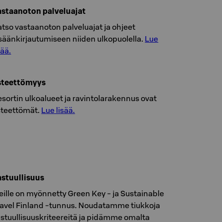
astaanoton palveluajat
tso vastaanoton palveluajat ja ohjeet
säänkirjautumiseen niiden ulkopuolella.
Lue
sää.
steettömyys
sortin ulkoalueet ja ravintolarakennus ovat
steettömät.
Lue lisää.
astuullisuus
ille on myönnetty Green Key - ja Sustainable
ravel Finland -tunnus. Noudatamme tiukkoja
stuullisuuskriteereitä ja pidämme omalta