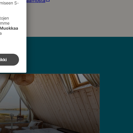
ue lisää Raflaamosta