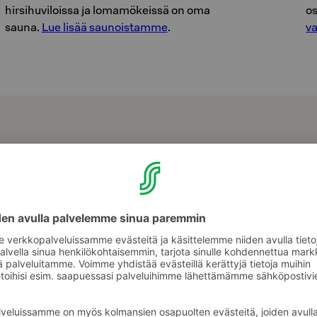
hirsihuviloissa ja lomamökeissä on oma
o
sauna.
Lue lisää saunoistamme
.
v
U
r
l
t
r