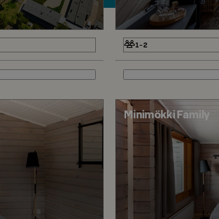
1-2
Minimökki Family