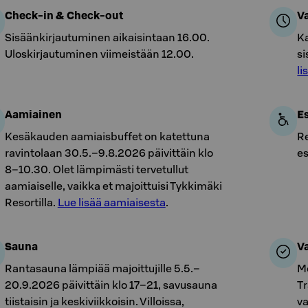
Check-in & Check-out
V
Sisäänkirjautuminen aikaisintaan 16.00.
Ka
Uloskirjautuminen viimeistään 12.00.
si
li
Aamiainen
E
Kesäkauden aamiaisbuffet on katettuna
Re
ravintolaan 30.5.–9.8.2026 päivittäin klo
e
8–10.30. Olet lämpimästi tervetullut
aamiaiselle, vaikka et majoittuisi Tykkimäki
Resortilla.
Lue lisää aamiaisesta
.
Sauna
V
Rantasauna lämpiää majoittujille 5.5.–
Me
20.9.2026 päivittäin klo 17–21, savusauna
T
tiistaisin ja keskiviikkoisin. Villoissa,
va