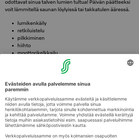
odottavat sinua talven lumien tultua! Päivän päätteeksi
voit lämmitellä saunan löylyissä tai takkatulen ääressä.
lumikenkäily
retkiluistelu
pilkkiminen
hiihto
moottorikelkkailu
Välinevuokrauksesta ja ohjatuista aktiviteeteista vastaa
yhteistyökumppanimme Saimaan Palju Events.
Katso
valikoima ja vuokraamon aukiolot
.
Kouvolan ja Kymenlaakson kulttuuri- ja luontokohteet
tarjoavat yllin kyllin lisävaihtoehtoja päiväretkille.
Lue
lisää!