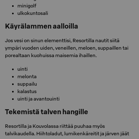
minigolf
ulkokuntosali
Käyrälammen aalloilla
Jos vesi on sinun elementtisi, Resortilla nautit siitä
ympäri vuoden uiden, veneillen, meloen, suppaillen tai
porealtaan kuohuissa maisemia ihaillen.
uinti
melonta
suppailu
kalastus
uinti ja avantouinti
Tekemistä talven hangille
Resortilla ja Kouvolassa riittää puuhaa myös
talvikaudella. Hiihtoladut, lumikenkäreitit ja järven jäät