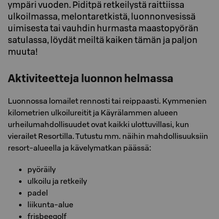
ympäri vuoden. Piditpä retkeilystä raittiissa
ulkoilmassa, melontaretkistä, luonnonvesissä
uimisesta tai vauhdin hurmasta maastopyörän
satulassa, löydät meiltä kaiken tämän ja paljon
muuta!
Aktiviteetteja luonnon helmassa
Luonnossa lomailet rennosti tai reippaasti. Kymmenien
kilometrien ulkoilureitit ja Käyrälammen alueen
urheilumahdollisuudet ovat kaikki ulottuvillasi, kun
vierailet Resortilla. Tutustu mm. näihin mahdollisuuksiin
resort-alueella ja kävelymatkan päässä:
pyöräily
ulkoilu ja retkeily
padel
liikunta-alue
frisbeegolf