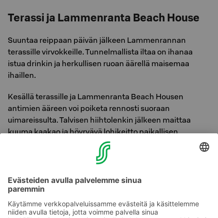
Terassi ja Lammenranta Beach House
Suuntaa reippaan päivän jälkeen Lammenrannan
terassille virvokkeille. Tunnelmallista iltaa on ihanaa
istua drinkin ja herkullisen ruoan äärellä maisemaa
ihaillen.
Kesällä terassille ja Lammenranta Beach Housen
antimien ääreen voi poiketa rennosti suoraan
uimareissulta. Talvisen hiihtolenkin jälkeen maittaa
kuuma kaakao ja höyryävä lohikeitto paikallisen
ruisleivän kera.
Toivotamme tervetulleiksi kaikki Kouvolan
Käyrälammen alueella aikaa viettävät!
Kouvolasta löydät paljon myös muita mahdollisuuksia
ravintolaherkutteluun.
Lue lisää Raflaamosta
!