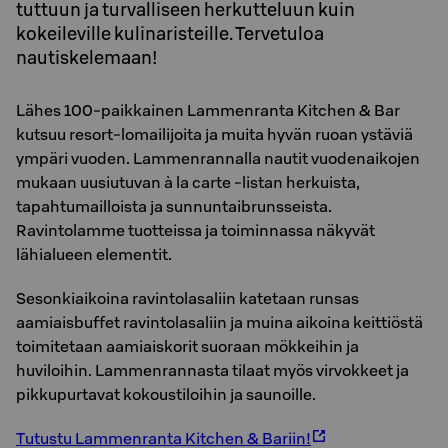
tuttuun ja turvalliseen herkutteluun kuin
kokeileville kulinaristeille. Tervetuloa
nautiskelemaan!
Lähes 100-paikkainen Lammenranta Kitchen & Bar
kutsuu resort-lomailijoita ja muita hyvän ruoan ystäviä
ympäri vuoden. Lammenrannalla nautit vuodenaikojen
mukaan uusiutuvan à la carte -listan herkuista,
tapahtumailloista ja sunnuntaibrunsseista.
Ravintolamme tuotteissa ja toiminnassa näkyvät
lähialueen elementit.
Sesonkiaikoina ravintolasaliin katetaan runsas
aamiaisbuffet ravintolasaliin ja muina aikoina keittiöstä
toimitetaan aamiaiskorit suoraan mökkeihin ja
huviloihin. Lammenrannasta tilaat myös virvokkeet ja
pikkupurtavat kokoustiloihin ja saunoille.
Tutustu Lammenranta Kitchen & Bariin!