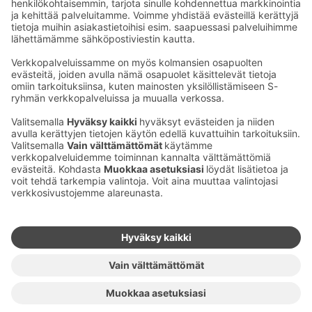
Ota yhteyttä
Sokos Hotels uutiskirje
Hotellien yhteystiedot
Tilaa uutiskirje
Asiakaspalvelun yhteystiedot
›
Saat Sokos Hotellien uusimmat
Palaute
edut ja uutiset sähköpostiisi
kuukausittain.
Anna palautetta
Palkinnot ja sertifikaatit
Sokos Hotels somessa
Sokos
Sokos
Sokos Hotels
Sokos Hotels
Hotels
Hotels
Facebookissa
Instagramissa
Youtubessa
Linkedinissä
Saavutettavuusselosteet
Varausehdot
Käyttöehdot
Tietosuoja
Evästehallinta
Copyright
Medialle